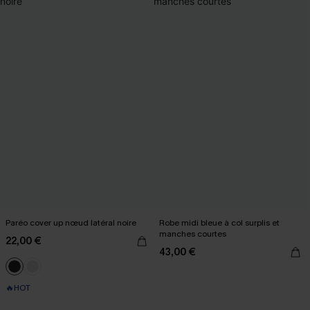
Paréo cover up nœud latéral noire
Robe midi bleue à col surplis et
manches courtes
22,00 €
43,00 €
🔥HOT