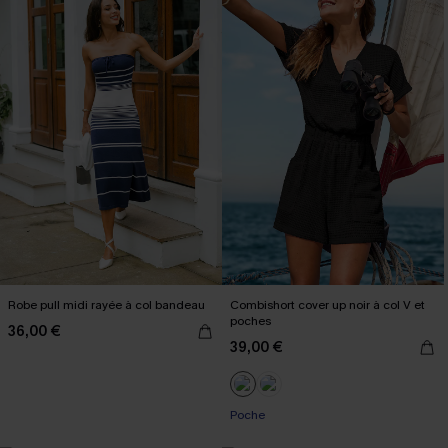
Robe pull midi rayée à col bandeau
Combishort cover up noir à col V et
poches
36,00 €
39,00 €
Poche