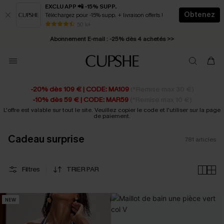
EXCLU APP 📲 -15% SUPP.
Obtenez
Téléchargez pour -15% supp. + livraison offerts !
Abonnement E-mail : -25% dès 4 achetés >>
50 k+
* Livraison éclair 2-3 jours ouvrés >>
-20% dès 109 € | CODE: MA109
(*Remise max 30 €)
-10% dès 59 € | CODE: MAR59
(*Remise max 10 €)
L'offre est valable sur tout le site. Veuillez copier le code et l'utiliser sur la page
de paiement.
Cadeau surprise
781
articles
Filtres
TRIER PAR
NEW