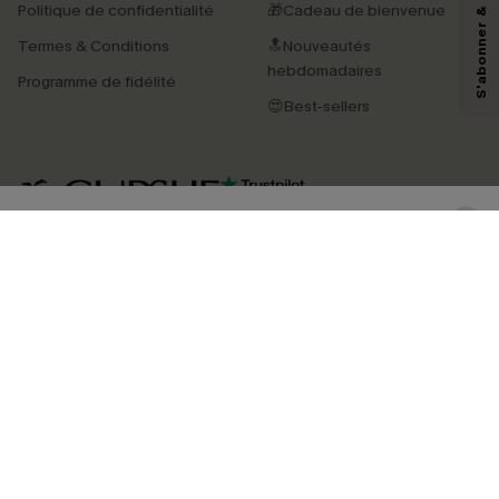
Politique de confidentialité
🎁Cadeau de bienvenue
pouvons utiliser les données collectées sur notre site ainsi que des
technologies de suivi, telles que des pixels intégrés à nos e-mails, afin de
Termes & Conditions
🔝Nouveautés
savoir si ceux-ci ont été ouverts, de mesurer votre engagement, de
personnaliser nos contenus et nos offres, et de vous recommander des
hebdomadaires
Programme de fidélité
produits susceptibles de vous intéresser, conformément à notre
Politique de
confidentialité
. Vous pouvez vous désabonner à tout moment.
😍Best-sellers
S'ABONNER
4.4
TÉLÉCHARGEZ L’APP CUPSHE
SUIVEZ-NOUS