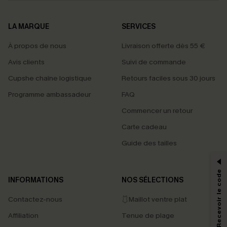
LA MARQUE
SERVICES
À propos de nous
Livraison offerte dès 55 €
Avis clients
Suivi de commande
Cupshe chaîne logistique
Retours faciles sous 30 jours
Programme ambassadeur
FAQ
Commencer un retour
Carte cadeau
PROFITEZ DE -15%
Guide des tailles
-15% dès 2 Achetés par E-mail
*Un code par commande, valable une seule fois.
S'abonner & Recevoir le code
INFORMATIONS
NOS SÉLECTIONS
Contactez-nous
🩱Maillot ventre plat
En soumettant votre adresse e-mail, vous acceptez de recevoir des e-mails
Affiliation
Tenue de plage
marketing (y compris du contenu généré par l'IA) de Cupshe et
reconnaissez avoir pris connaissance de nos
Termes & Conditions
. Nous