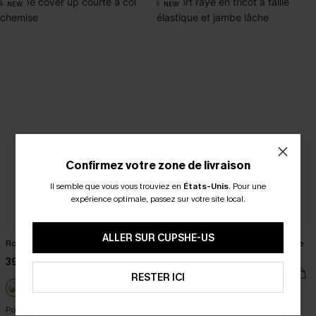
NEW
NEW
Confirmez votre zone de livraison
Il semble que vous vous trouviez en
États-Unis
.
Pour une
expérience optimale, passez sur votre site local.
ALLER SUR CUPSHE-US
Robe cover up courte à col chemise
Short rayé en tricot à taille élastique
et jambe lâche
39,00 €
29,00 €
RESTER ICI
Taille haute
Poche