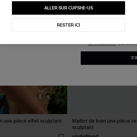
En soumettant votre adresse e-
ALLER SUR CUPSHE-US
mails marketing (y compris du
reconnaissez avoir pris conna
pouvons utiliser les données co
technologies de suivi, telles qu
RESTER ICI
savoir si ceux-ci ont été ouve
personnaliser nos contenus et 
produits susceptibles de vous 
de confidentialité
. Vous pouve
S'
in une pièce effet sculptant
Maillot de bain une pièce ver
sculptant
undefined