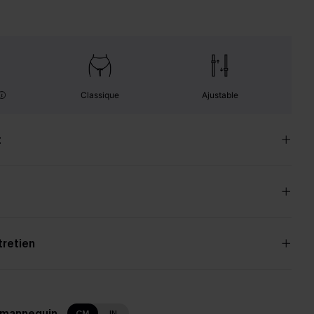
Classique
Ajustable
t
tretien
 mannequin
CM
IN