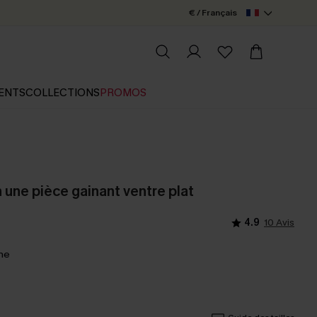
€ / Français
ENTS
COLLECTIONS
PROMOS
n une pièce gainant ventre plat
4.9
10 Avis
ine