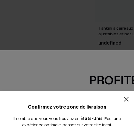
Tankini à carreaux
ajustables et bas u
échancré
undefined
PROFITE
SEMBLE
-15% dès 2 A
*Un code par command
Confirmez votre zone de livraison
Il semble que vous vous trouviez en
États-Unis
.
Pour une
expérience optimale, passez sur votre site local.