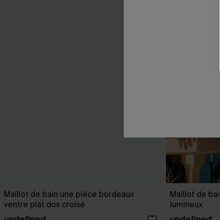
Maillot de bain une pièce bordeaux
Maillot de ba
ventre plat dos croisé
lumineux
undefined
undefined