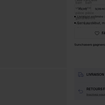
Taille française
XS(36)
S(38/4
Livraison estimée :
Serré au début, m
F
Sunchasers gagnero
LIVRAISON 
RETOURS F
Inscrivez-vou