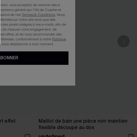
mail, vous acceptez de recevoir des e-
 contenu généré par l'IA) de Cupshe et
issance de nos
Termes & Conditions
. Nous
llectées sur notre site ainsi que des
e des pixels intégrés à nos e-mails, afin de
rts, de mesurer votre engagement, de
nos offres, et de vous recommander des
intéresser, conformément à notre
Politique
z vous désabonner à tout moment.
ABONNER
t effet
Maillot de bain une pièce noir maintien
flexible découpe au dos
undefined