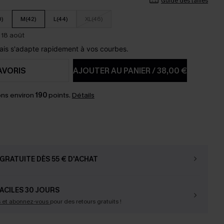
Guide des tailles
0)
M(42)
L(44)
XL(46)
 18 août
ais s'adapte rapidement à vos courbes.
AVORIS
AJOUTER AU PANIER
/
38,00 €
ns environ
190
points.
Détails
GRATUITE DÈS 55 € D'ACHAT
ACILES 30 JOURS
s et abonnez-vous
pour des retours gratuits !