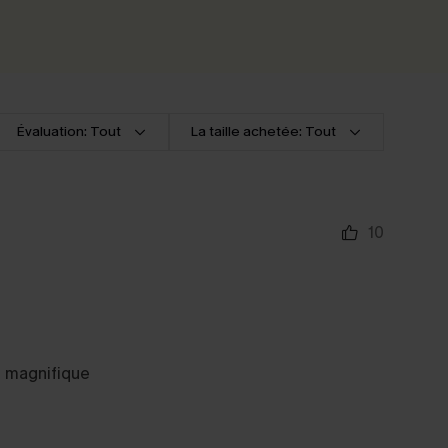
Évaluation: Tout
La taille achetée: Tout
10
te magnifique