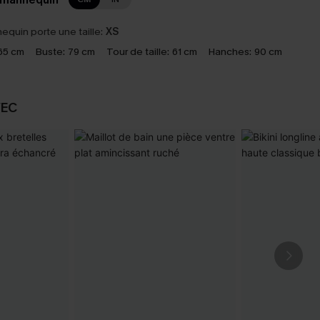
equin porte une taille:
XS
65 cm
Buste:
79 cm
Tour de taille:
61 cm
Hanches:
90 cm
VEC