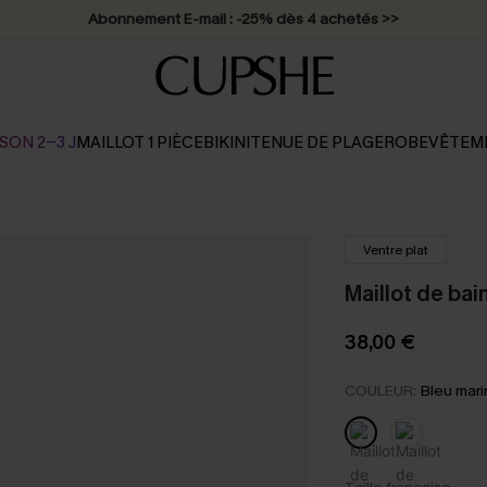
Abonnement E-mail : -25% dès 4 achetés >>
SON 2-3 J
MAILLOT 1 PIÈCE
BIKINI
TENUE DE PLAGE
ROBE
VÊTEM
Ventre plat
Maillot de bai
38,00 €
COULEUR:
Bleu mar