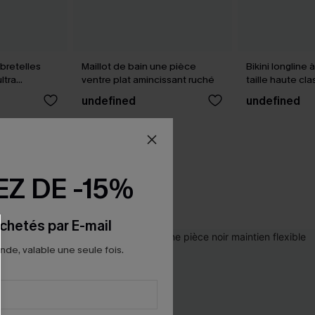
 bretelles
Maillot de bain une pièce
Bikini longline 
ltra
ventre plat amincissant ruché
taille haute cl
marine
undefined
undefined
Z DE -15%
chetés par E-mail
e, valable une seule fois.