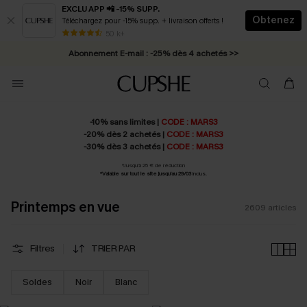
EXCLU APP 📲 -15% SUPP.
Obtenez
Téléchargez pour -15% supp. + livraison offerts !
Abonnement E-mail : -25% dès 4 achetés >>
50 k+
* Livraison éclair 2-3 jours ouvrés >>
-10% sans limites |
CODE : MARS3
-20% dès 2 achetés |
CODE : MARS3
-30% dès 3 achetés |
CODE : MARS3
*
Jusqu'à 25 € de réduction
*Valable sur tout le site jusqu'au 29/03
inclus.
Printemps en vue
2609
articles
Filtres
TRIER PAR
Soldes
Noir
Blanc