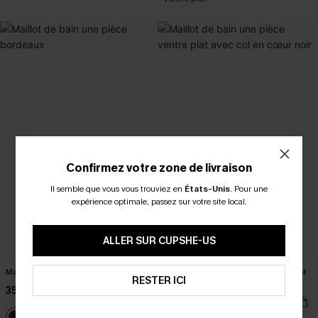
Confirmez votre zone de livraison
Il semble que vous vous trouviez en
États-Unis
.
Pour une
expérience optimale, passez sur votre site local.
ALLER SUR CUPSHE-US
Maillot de bain une pièce bordeaux
Maillot de bain une pièce ventre plat
RESTER ICI
avec col en cœur noir
35,00 €
32,00 €