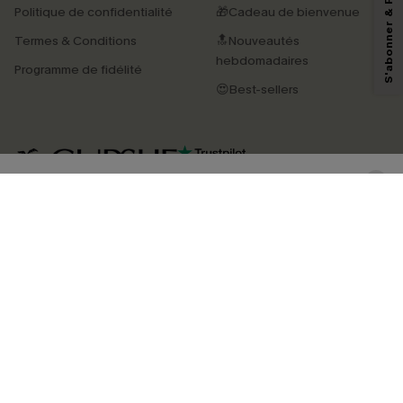
reconnaissez avoir pris connaissance de nos
Termes & Conditions
. Nous
Politique de confidentialité
🎁Cadeau de bienvenue
pouvons utiliser les données collectées sur notre site ainsi que des
technologies de suivi, telles que des pixels intégrés à nos e-mails, afin de
Termes & Conditions
🔝Nouveautés
savoir si ceux-ci ont été ouverts, de mesurer votre engagement, de
personnaliser nos contenus et nos offres, et de vous recommander des
hebdomadaires
Programme de fidélité
produits susceptibles de vous intéresser, conformément à notre
Politique de
confidentialité
. Vous pouvez vous désabonner à tout moment.
😍Best-sellers
S'ABONNER
4.4
TÉLÉCHARGEZ L’APP CUPSHE
SUIVEZ-NOUS