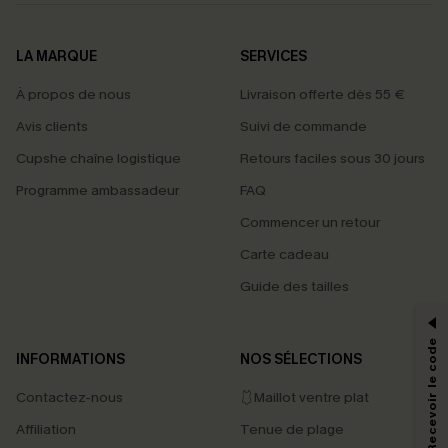
LA MARQUE
SERVICES
À propos de nous
Livraison offerte dès 55 €
Avis clients
Suivi de commande
Cupshe chaîne logistique
Retours faciles sous 30 jours
Programme ambassadeur
FAQ
Commencer un retour
Carte cadeau
PROFITEZ DE -15%
Guide des tailles
-15% dès 2 Achetés par E-mail
*Un code par commande, valable une seule fois.
S'abonner & Recevoir le code
INFORMATIONS
NOS SÉLECTIONS
Contactez-nous
🩱Maillot ventre plat
En soumettant votre adresse e-mail, vous acceptez de recevoir des e-mails
Affiliation
Tenue de plage
marketing (y compris du contenu généré par l'IA) de Cupshe et