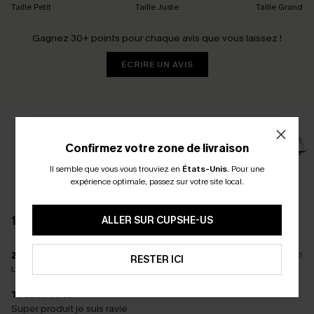
Taille Petit
Taille Juste
Taille Grand
Gagnez 30+ points pour chaque avis que vous laissez !
ÉCRIRE UN AVIS
Confirmez votre zone de livraison
Il semble que vous vous trouviez en
États-Unis
.
Pour une
expérience optimale, passez sur votre site local.
126 AVIS
ALLER SUR CUPSHE-US
z****
03/05/2026
RESTER ICI
La taille achetée:
XL
Super produit je suis ravie