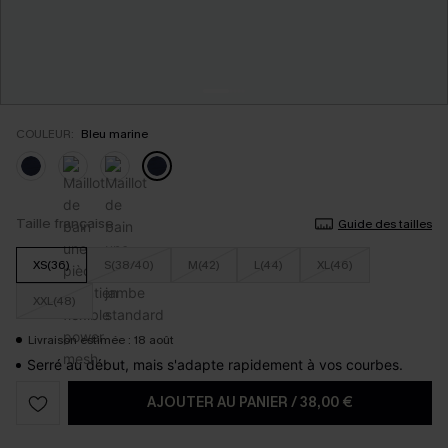
COULEUR:
Bleu marine
Taille française
Guide des tailles
XS(36)
S(38/40)
M(42)
L(44)
XL(46)
XXL(48)
Livraison estimée : 18 août
Serré au début, mais s'adapte rapidement à vos courbes.
AJOUTER AU PANIER
/
38,00 €