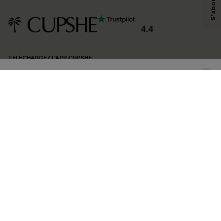
personnaliser nos contenus et nos offres, et de vous recommander des
produits susceptibles de vous intéresser, conformément à notre
Politique de
confidentialité
. Vous pouvez vous désabonner à tout moment.
4.4
S'ABONNER
TÉLÉCHARGEZ L’APP CUPSHE
SUIVEZ-NOUS
©2026 CUPSHE FRANCE
Voir nôtre
déclaration d'accessibilité
et notre
politique de confidentialité.
Gestion des cookies