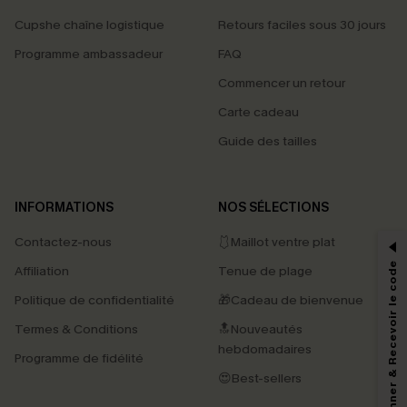
Cupshe chaîne logistique
Retours faciles sous 30 jours
Programme ambassadeur
FAQ
Commencer un retour
Carte cadeau
Guide des tailles
PROFITEZ DE -15%
INFORMATIONS
NOS SÉLECTIONS
-15% dès 2 Achetés par E-mail
Contactez-nous
🩱Maillot ventre plat
*Un code par commande, valable une seule fois.
S'abonner & Recevoir le code
Affiliation
Tenue de plage
Politique de confidentialité
🎁Cadeau de bienvenue
Termes & Conditions
🔝Nouveautés
En soumettant votre adresse e-mail, vous acceptez de recevoir des e-mails
marketing (y compris du contenu généré par l'IA) de Cupshe et
hebdomadaires
Programme de fidélité
reconnaissez avoir pris connaissance de nos
Termes & Conditions
. Nous
pouvons utiliser les données collectées sur notre site ainsi que des
😍Best-sellers
technologies de suivi, telles que des pixels intégrés à nos e-mails, afin de
savoir si ceux-ci ont été ouverts, de mesurer votre engagement, de