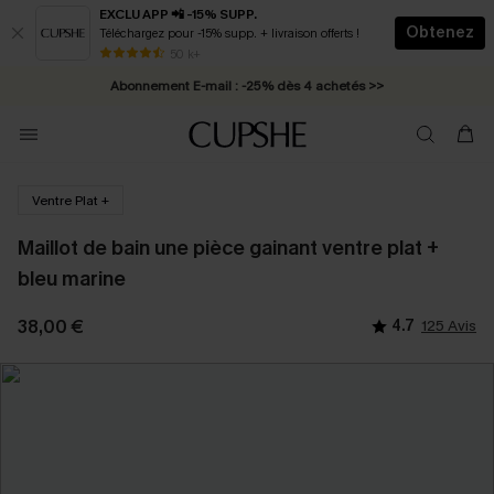
EXCLU APP 📲 -15% SUPP.
Obtenez
Téléchargez pour -15% supp. + livraison offerts !
* Livraison éclair 2-3 jours ouvrés >>
50 k+
Abonnement E-mail : -25% dès 4 achetés >>
Ventre Plat +
Maillot de bain une pièce gainant ventre plat +
bleu marine
38,00 €
4.7
125 Avis