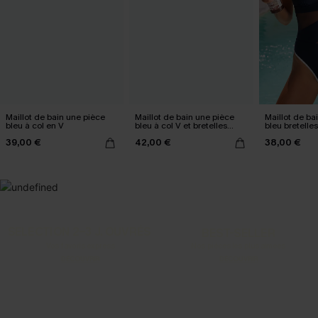
Maillot de bain une pièce
Maillot de bain une pièce
Maillot de ba
bleu à col en V
bleu à col V et bretelles
bleu bretelle
ajustables
39,00 €
42,00 €
38,00 €
SELECTION 2-3 J. OUVRÉS
BEST-SELLER
Vos favoris express
Nos pièces les plus aimées
DÉCOUVRIR
DÉCOUVRIR