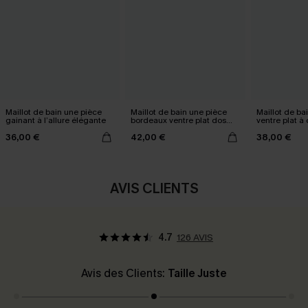
Maillot de bain une pièce
Maillot de bain une pièce
Maillot de ba
gainant à l’allure élégante
bordeaux ventre plat dos
ventre plat à
croisé
Mesh power
36,00 €
42,00 €
38,00 €
AVIS CLIENTS
4.7
126 AVIS
Avis des Clients:
Taille Juste