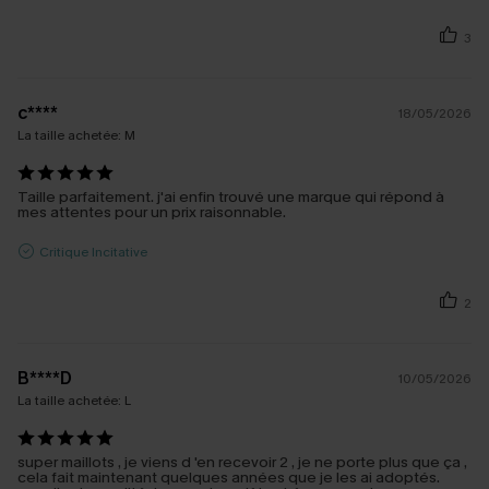
3
c****
18/05/2026
La taille achetée:
M
Taille parfaitement. j'ai enfin trouvé une marque qui répond à
mes attentes pour un prix raisonnable.
Critique Incitative
2
B****D
10/05/2026
La taille achetée:
L
super maillots , je viens d 'en recevoir 2 , je ne porte plus que ça ,
cela fait maintenant quelques années que je les ai adoptés.