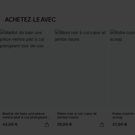
ACHETEZ‑LE AVEC
Maillot de bain une pièce
Bikini noir à col cœur et
Robe courte 
ventre plat à col plongeant
jambe haute
scoop
tour de cou
42,00 €
35,00 €
37,00 €