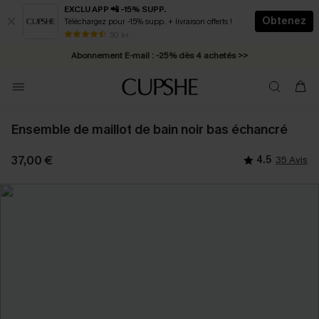
EXCLU APP 📲 -15% SUPP.
Obtenez
Téléchargez pour -15% supp. + livraison offerts !
* Livraison éclair 2-3 jours ouvrés >>
50 k+
Abonnement E-mail : -25% dès 4 achetés >>
Ensemble de maillot de bain noir bas échancré
37,00 €
4.5
35 Avis