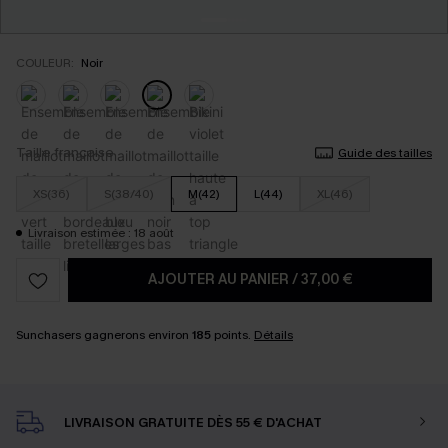
COULEUR:
Noir
Taille française
Guide des tailles
XS(36)
S(38/40)
M(42)
L(44)
XL(46)
Livraison estimée : 18 août
AJOUTER AU PANIER
/
37,00 €
Sunchasers gagnerons environ
185
points.
Détails
LIVRAISON GRATUITE DÈS 55 € D'ACHAT