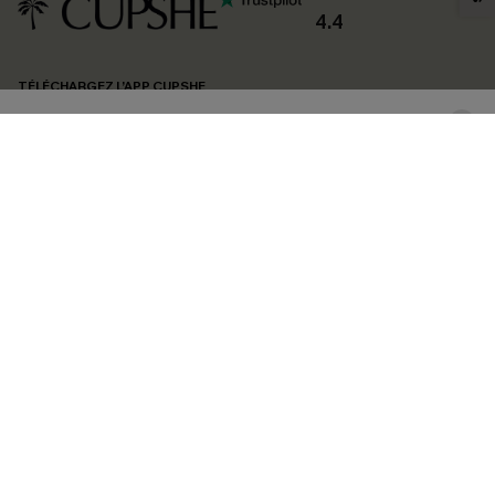
confidentialité
. Vous pouvez vous désabonner à tout moment.
4.4
S'ABONNER
TÉLÉCHARGEZ L’APP CUPSHE
SUIVEZ-NOUS
©2026 CUPSHE FRANCE
Voir nôtre
déclaration d'accessibilité
et notre
politique de confidentialité.
Gestion des cookies