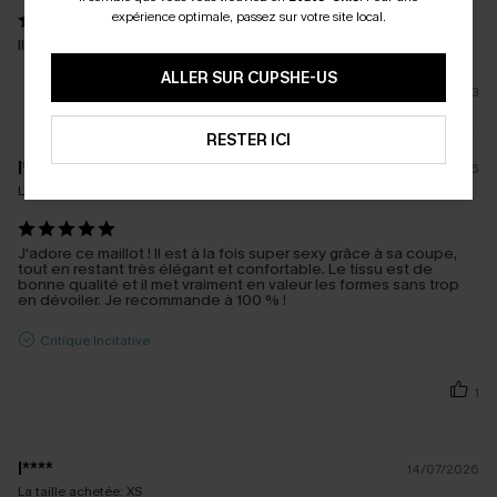
expérience optimale, passez sur votre site local.
Il est magnifique
ALLER SUR CUPSHE-US
3
RESTER ICI
l****
15/07/2026
La taille achetée:
L
J'adore ce maillot ! Il est à la fois super sexy grâce à sa coupe,
tout en restant très élégant et confortable. Le tissu est de
bonne qualité et il met vraiment en valeur les formes sans trop
en dévoiler. Je recommande à 100 % !
Critique Incitative
1
l****
14/07/2026
La taille achetée:
XS