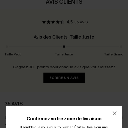
AVIS CLIENTS
4.5
35 AVIS
Avis des Clients:
Taille Juste
Taille Petit
Taille Juste
Taille Grand
Gagnez 30+ points pour chaque avis que vous laissez !
ÉCRIRE UN AVIS
35 AVIS
L****y
12/05/2026
Confirmez votre zone de livraison
La taille achetée:
S
Il semble que vous vous trouviez en
États-Unis
.
Pour une