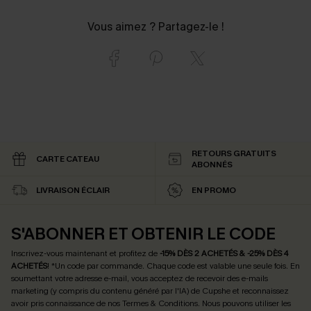
Vous aimez ? Partagez-le !
RETOURS GRATUITS
CARTE CATEAU
ABONNÉS
LIVRAISON ÉCLAIR
EN PROMO
S'ABONNER ET OBTENIR LE CODE
Inscrivez-vous maintenant et profitez de
-15% DÈS 2 ACHETÉS & -25% DÈS 4
ACHETÉS
! *Un code par commande. Chaque code est valable une seule fois.
En
soumettant votre adresse e-mail, vous acceptez de recevoir des e-mails
marketing (y compris du contenu généré par l'IA) de Cupshe et reconnaissez
avoir pris connaissance de nos
Termes & Conditions
. Nous pouvons utiliser les