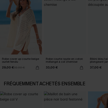
Robe cover up courte beige
Robe courte rayée en coton
Bikini bleu ta
ourlet fendu
mélangé à col chemise
plongeant j
au milieu
29,00 €
33,00 €
37,00 €
32,00 €
FRÉQUEMMENT ACHETÉS ENSEMBLE