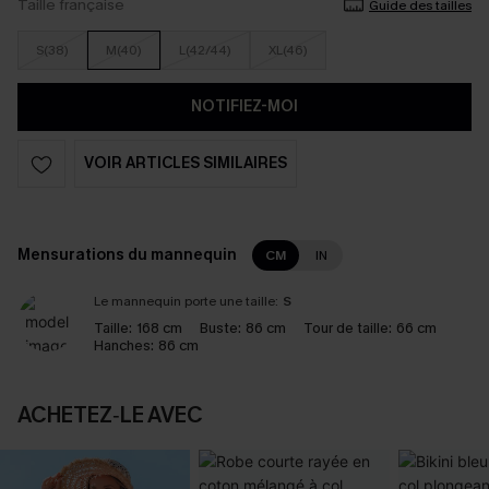
Taille française
Guide des tailles
S(38)
M(40)
L(42/44)
XL(46)
NOTIFIEZ-MOI
VOIR ARTICLES SIMILAIRES
Mensurations du mannequin
CM
IN
Le mannequin porte une taille:
S
Taille:
168 cm
Buste:
86 cm
Tour de taille:
66 cm
Hanches:
86 cm
ACHETEZ‑LE AVEC