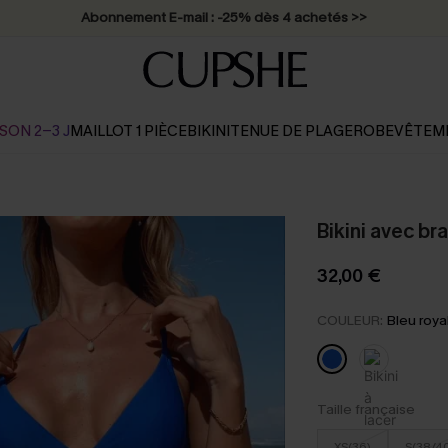
Abonnement E-mail : -25% dès 4 achetés >>
SON 2-3 J
MAILLOT 1 PIÈCE
BIKINI
TENUE DE PLAGE
ROBE
VÊTEM
Bikini avec bra
32,00 €
COULEUR:
Bleu roya
Taille française
XS(36)
S(38/4