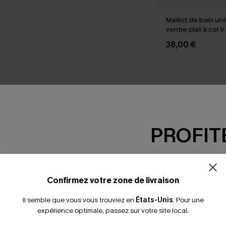
Maillot de bain un
ventre plat à col 
power
38,00 €
Stylé par les influenceurs
PROFITE
tre amis, laissez-vous inspirer par la façon don
Cupshe préférées.
3 Vidéo(s) • 0 Image(s)
-15% dès 2 A
*Un code par command
Confirmez votre zone de livraison
Il semble que vous vous trouviez en
États-Unis
.
Pour une
expérience optimale, passez sur votre site local.