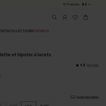
€ / Français
ENTS
COLLECTIONS
PROMOS
lette et hipster à lacets
4.8
153 Avis
l
Guide des tailles
0)
M(42)
L(44)
XL(46)