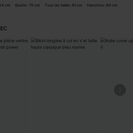
64 cm
Buste:
79 cm
Tour de taille:
61 cm
Hanches:
89 cm
VEC