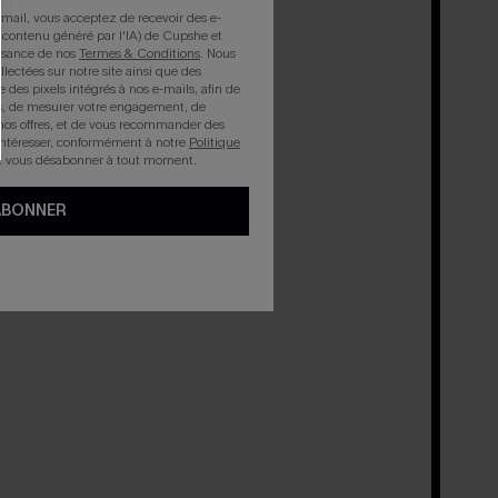
mail, vous acceptez de recevoir des e-
 contenu généré par l'IA) de Cupshe et
issance de nos
Termes & Conditions
. Nous
llectées sur notre site ainsi que des
e des pixels intégrés à nos e-mails, afin de
rts, de mesurer votre engagement, de
nos offres, et de vous recommander des
intéresser, conformément à notre
Politique
z vous désabonner à tout moment.
ABONNER