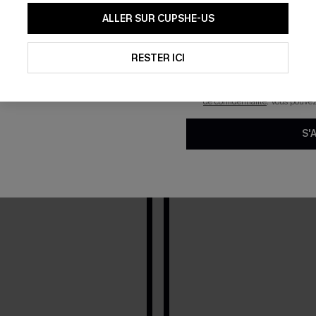
En soumettant votre adresse e-
ALLER SUR CUPSHE-US
mails marketing (y compris du
reconnaissez avoir pris conna
pouvons utiliser les données co
technologies de suivi, telles qu
RESTER ICI
savoir si ceux-ci ont été ouve
personnaliser nos contenus et 
produits susceptibles de vous 
de confidentialité
. Vous pouve
S'