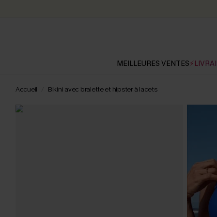
MEILLEURES VENTES
⚡LIVRAI
Accueil
Bikini avec bralette et hipster à lacets