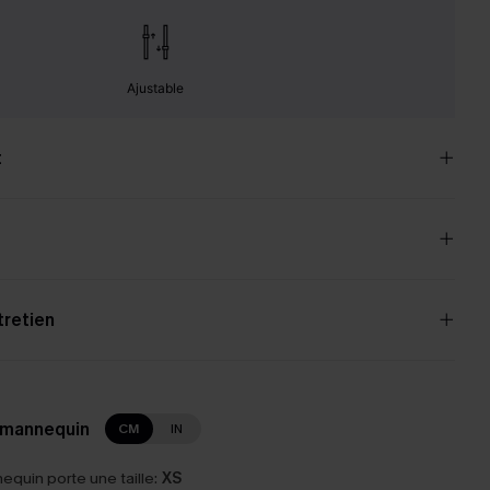
Ajustable
t
tretien
 mannequin
CM
IN
equin porte une taille:
XS