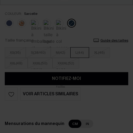
COULEUR:
Sarcelle
Taille française
Guide des tailles
XS(36)
S(38/40)
M(42)
L(44)
XL(46)
XXL(48)
XXXL(50)
XXXXL(52)
NOTIFIEZ-MOI
VOIR ARTICLES SIMILAIRES
Mensurations du mannequin
CM
IN