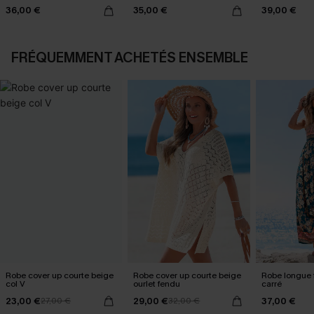
36,00 €
35,00 €
39,00 €
FRÉQUEMMENT ACHETÉS ENSEMBLE
Robe cover up courte beige
Robe cover up courte beige
Robe longue f
col V
ourlet fendu
carré
23,00 €
29,00 €
37,00 €
27,00 €
32,00 €