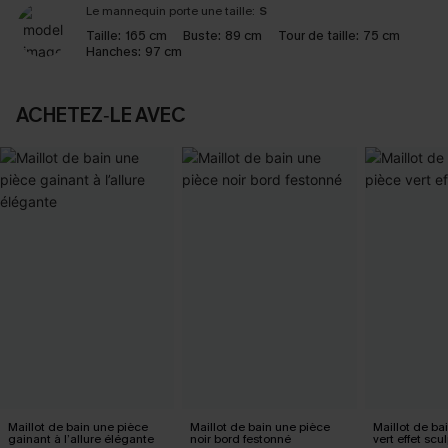
Le mannequin porte une taille:
S
Taille:
165 cm
Buste:
89 cm
Tour de taille:
75 cm
Hanches:
97 cm
ACHETEZ‑LE AVEC
Maillot de bain une pièce
Maillot de bain une pièce
Maillot de ba
gainant à l’allure élégante
noir bord festonné
vert effet scu