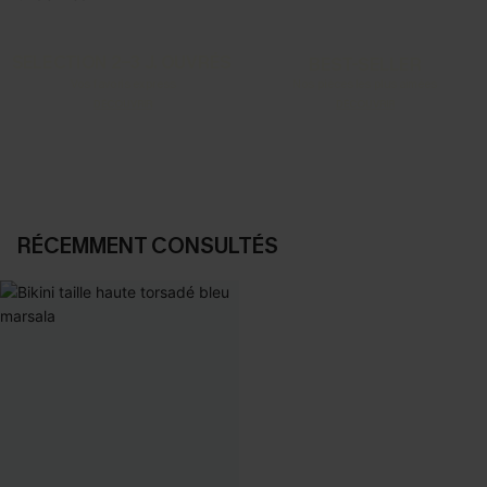
SELECTION 2-3 J. OUVRÉS
BEST-SELLER
Vos favoris express
Nos pièces les plus aimées
DÉCOUVRIR
DÉCOUVRIR
RÉCEMMENT CONSULTÉS