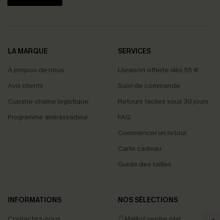
LA MARQUE
SERVICES
À propos de nous
Livraison offerte dès 55 €
Avis clients
Suivi de commande
Cupshe chaîne logistique
Retours faciles sous 30 jours
Programme ambassadeur
FAQ
Commencer un retour
Carte cadeau
Guide des tailles
PROFITEZ DE -15%
INFORMATIONS
NOS SÉLECTIONS
-15% dès 2 Achetés par E-mail
Contactez-nous
🩱Maillot ventre plat