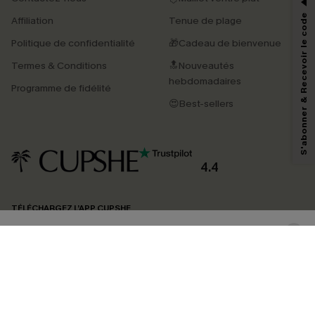
*Un code par commande, valable une seule fois.
S'abonner & Recevoir le code
Affiliation
Tenue de plage
Politique de confidentialité
🎁Cadeau de bienvenue
Termes & Conditions
🔝Nouveautés
En soumettant votre adresse e-mail, vous acceptez de recevoir des e-mails
marketing (y compris du contenu généré par l'IA) de Cupshe et
hebdomadaires
Programme de fidélité
reconnaissez avoir pris connaissance de nos
Termes & Conditions
. Nous
pouvons utiliser les données collectées sur notre site ainsi que des
😍Best-sellers
technologies de suivi, telles que des pixels intégrés à nos e-mails, afin de
savoir si ceux-ci ont été ouverts, de mesurer votre engagement, de
personnaliser nos contenus et nos offres, et de vous recommander des
produits susceptibles de vous intéresser, conformément à notre
Politique de
confidentialité
. Vous pouvez vous désabonner à tout moment.
4.4
S'ABONNER
TÉLÉCHARGEZ L’APP CUPSHE
SUIVEZ-NOUS