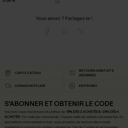
31,90 €
Vous aimez ? Partagez-le !
RETOURS GRATUITS
CARTE CATEAU
ABONNÉS
LIVRAISON ÉCLAIR
EN PROMO
S'ABONNER ET OBTENIR LE CODE
Inscrivez-vous maintenant et profitez de
-15% DÈS 2 ACHETÉS & -25% DÈS 4
ACHETÉS
! *Un code par commande. Chaque code est valable une seule fois.
En
soumettant votre adresse e-mail, vous acceptez de recevoir des e-mails
marketing (y compris du contenu généré par l'IA) de Cupshe et reconnaissez