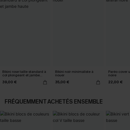
Bikini rose taille standard à
Bikini noir minimaliste à
Paréo cover 
col plongeant et jambe
nouer
noire
haute
39,00 €
35,00 €
22,00 €
FRÉQUEMMENT ACHETÉS ENSEMBLE