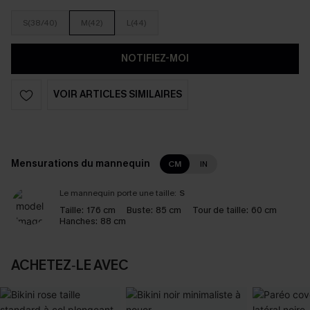
S(38/40)
M(42)
L(44)
NOTIFIEZ-MOI
VOIR ARTICLES SIMILAIRES
Mensurations du mannequin
CM
IN
Le mannequin porte une taille:
S
Taille:
176 cm
Buste:
85 cm
Tour de taille:
60 cm
Hanches:
88 cm
ACHETEZ‑LE AVEC