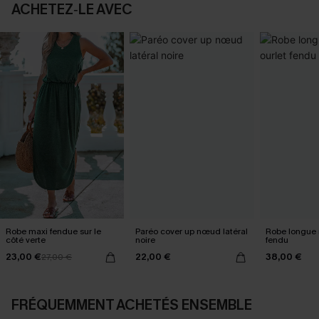
ACHETEZ‑LE AVEC
Robe maxi fendue sur le
Paréo cover up nœud latéral
Robe longue 
côté verte
noire
fendu
23,00 €
22,00 €
38,00 €
27,00 €
FRÉQUEMMENT ACHETÉS ENSEMBLE