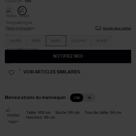
COULEUR:
Vert
Taille française
Guide des tailles
XS(36)
S(38)
M(40)
L(42/44)
XL(46)
NOTIFIEZ-MOI
VOIR ARTICLES SIMILAIRES
Mensurations du mannequin
CM
IN
Taille:
168 cm
Buste:
86 cm
Tour de taille:
66 cm
Hanches:
86 cm