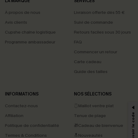
LA MARQUE
SERVICES
À propos de nous
Livraison offerte dès 55 €
Avis clients
Suivi de commande
Cupshe chaîne logistique
Retours faciles sous 30 jours
Programme ambassadeur
FAQ
Commencer un retour
Carte cadeau
Guide des tailles
PROFITEZ DE -15%
INFORMATIONS
NOS SÉLECTIONS
-15% dès 2 Achetés par E-mail
Contactez-nous
🩱Maillot ventre plat
*Un code par commande, valable une seule fois.
Affiliation
Tenue de plage
Politique de confidentialité
🎁Cadeau de bienvenue
Termes & Conditions
🔝Nouveautés
En soumettant votre adresse e-mail, vous acceptez de recevoir des e-mails