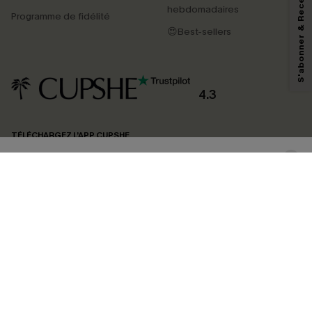
S'abonner & Recevoir le code
marketing (y compris du contenu généré par l'IA) de Cupshe et
hebdomadaires
Programme de fidélité
reconnaissez avoir pris connaissance de nos
Termes & Conditions
. Nous
pouvons utiliser les données collectées sur notre site ainsi que des
😍Best-sellers
technologies de suivi, telles que des pixels intégrés à nos e-mails, afin de
savoir si ceux-ci ont été ouverts, de mesurer votre engagement, de
personnaliser nos contenus et nos offres, et de vous recommander des
produits susceptibles de vous intéresser, conformément à notre
Politique de
confidentialité
. Vous pouvez vous désabonner à tout moment.
4.3
S'ABONNER
TÉLÉCHARGEZ L’APP CUPSHE
SUIVEZ-NOUS
©2026 CUPSHE FRANCE