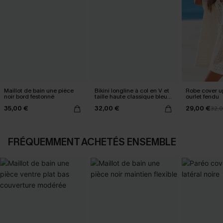
Maillot de bain une pièce
Bikini longline à col en V et
Robe cover u
noir bord festonné
taille haute classique bleu
ourlet fendu
marine
35,00 €
32,00 €
29,00 €
32,
FRÉQUEMMENT ACHETÉS ENSEMBLE