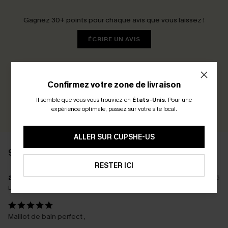
Gagnez 30+ points pour chaque avis que vous laissez !
ÉCRIRE UN AVIS
Confirmez votre zone de livraison
Il semble que vous vous trouviez en
États-Unis
.
Pour une
expérience optimale, passez sur votre site local.
ALLER SUR CUPSHE-US
99 AVIS
RESTER ICI
a****
17/06/2026
La taille achetée:
S
Maillot de bain perfect ,