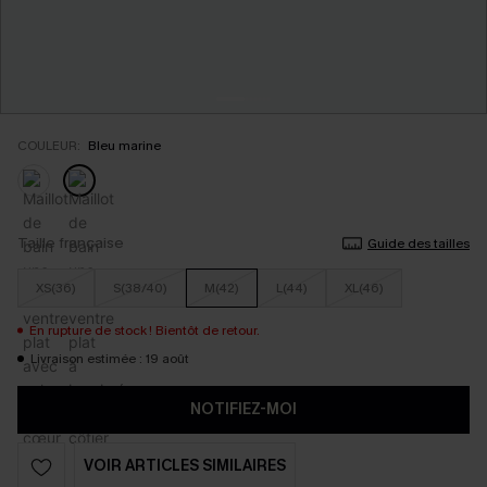
COULEUR:
Bleu marine
Taille française
Guide des tailles
XS(36)
S(38/40)
M(42)
L(44)
XL(46)
En rupture de stock ! Bientôt de retour.
Livraison estimée : 19 août
NOTIFIEZ-MOI
VOIR ARTICLES SIMILAIRES