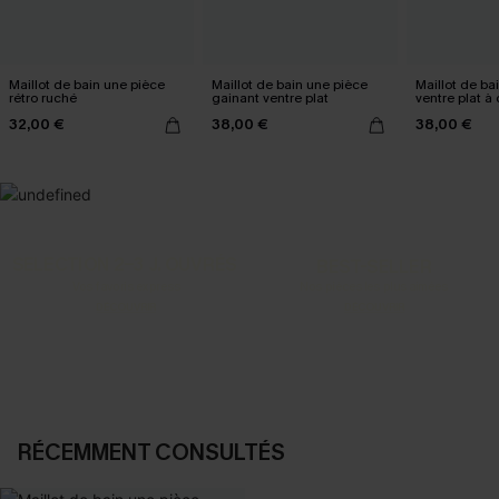
Maillot de bain une pièce
Maillot de bain une pièce
Maillot de ba
rétro ruché
gainant ventre plat
ventre plat à
Mesh power
32,00 €
38,00 €
38,00 €
SELECTION 2-3 J. OUVRÉS
BEST-SELLER
Vos favoris express
Nos pièces les plus aimées
DÉCOUVRIR
DÉCOUVRIR
RÉCEMMENT CONSULTÉS