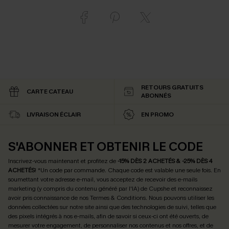
RETOURS GRATUITS
CARTE CATEAU
ABONNÉS
LIVRAISON ÉCLAIR
EN PROMO
S'ABONNER ET OBTENIR LE CODE
Inscrivez-vous maintenant et profitez de
-15% DÈS 2 ACHETÉS & -25% DÈS 4
ACHETÉS
! *Un code par commande. Chaque code est valable une seule fois.
En
soumettant votre adresse e-mail, vous acceptez de recevoir des e-mails
marketing (y compris du contenu généré par l'IA) de Cupshe et reconnaissez
avoir pris connaissance de nos
Termes & Conditions
. Nous pouvons utiliser les
données collectées sur notre site ainsi que des technologies de suivi, telles que
des pixels intégrés à nos e-mails, afin de savoir si ceux-ci ont été ouverts, de
mesurer votre engagement, de personnaliser nos contenus et nos offres, et de