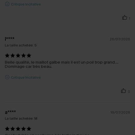
Critique Incitative
1
l****
26/07/2026
La taille achetée:
S
Belle qualité, le maillot galbe mais il est un poil trop grand....
Dommage car très beau.
Critique Incitative
0
a****
19/07/2026
La taille achetée:
M