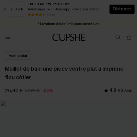
EXCLU APP 📲 -15% SUPP.
Obtenez
Téléchargez pour -15% supp. + livraison offerts !
Abonnement E-mail : -25% dès 4 achetés >>
50 k+
* Livraison éclair 2-3 jours ouvrés >>
Ventre plat
Maillot de bain une pièce ventre plat à imprimé
flou côtier
25,90 €
36,90 €
4.8
98 Avis
-30%