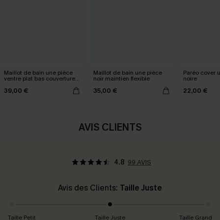
Maillot de bain une pièce
Maillot de bain une pièce
Paréo cover 
ventre plat bas couverture
noir maintien flexible
noire
modérée
39,00 €
35,00 €
22,00 €
AVIS CLIENTS
4.8
99 AVIS
Avis des Clients:
Taille Juste
Taille Petit
Taille Juste
Taille Grand