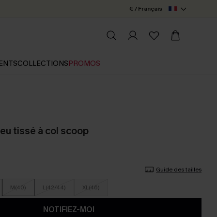
€ / Français
ENTS
COLLECTIONS
PROMOS
eu tissé à col scoop
Guide des tailles
M(40)
L(42/44)
XL(46)
NOTIFIEZ-MOI