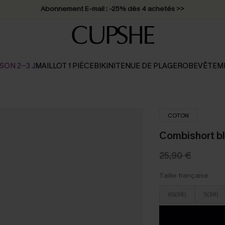
Abonnement E-mail : -25% dès 4 achetés >>
SON 2-3 J
MAILLOT 1 PIÈCE
BIKINI
TENUE DE PLAGE
ROBE
VÊTEM
COTON
Combishort bl
25,90 €
Taille française
XS(36)
S(38)