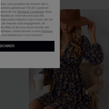
mail, vous acceptez de recevoir des e-
 contenu généré par l'IA) de Cupshe et
issance de nos
Termes & Conditions
. Nous
llectées sur notre site ainsi que des
e des pixels intégrés à nos e-mails, afin de
rts, de mesurer votre engagement, de
nos offres, et de vous recommander des
intéresser, conformément à notre
Politique
z vous désabonner à tout moment.
ABONNER