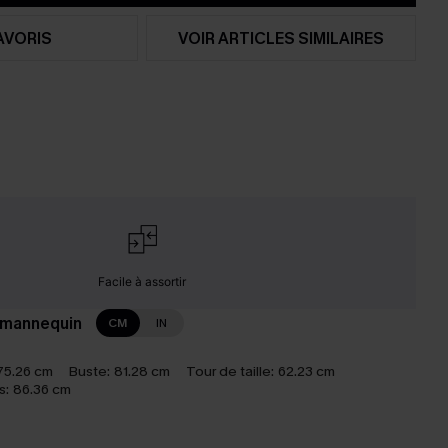
AVORIS
VOIR ARTICLES SIMILAIRES
Facile à assortir
 mannequin
CM
IN
75.26 cm
Buste:
81.28 cm
Tour de taille:
62.23 cm
s:
86.36 cm