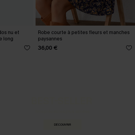
dos nu et
Robe courte à petites fleurs et manches
e long
paysannes
36,00 €
BEST-SELLER
Nos pièces les plus aimées
DÉCOUVRIR