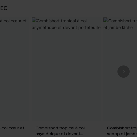
VEC
à col cœur et
Combishort tropical à col
Combishort trop
asymétrique et devant
scoop et jamb