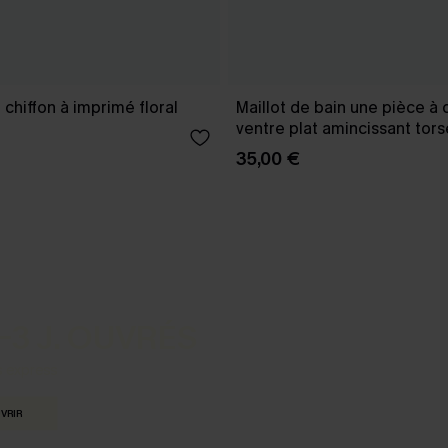
chiffon à imprimé floral
Maillot de bain une pièce à 
ventre plat amincissant tors
35,00 €
-3 J. OUVRÉS
s express
VRIR