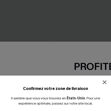
PROFITE
chiffon à imprimé floral
Maillot de bain une pièce à 
ventre plat amincissant tors
-15% dès 2 A
35,00 €
*Un code par command
Confirmez votre zone de livraison
Il semble que vous vous trouviez en
États-Unis
.
Pour une
expérience optimale, passez sur votre site local.