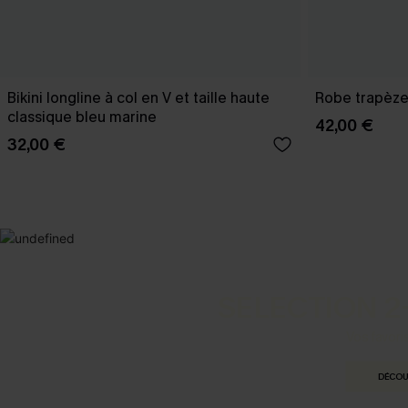
Bikini longline à col en V et taille haute
Robe trapèze 
classique bleu marine
42,00 €
32,00 €
SELECTION 2
Vos favori
DÉCOU