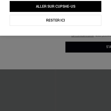
En soumettant votre adresse e-
ALLER SUR CUPSHE-US
mails marketing (y compris du
reconnaissez avoir pris conna
pouvons utiliser les données co
technologies de suivi, telles qu
RESTER ICI
savoir si ceux-ci ont été ouve
personnaliser nos contenus et 
produits susceptibles de vous 
de confidentialité
. Vous pouve
S'