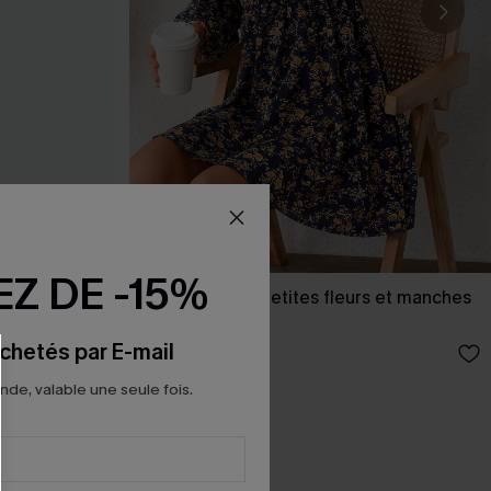
Z DE -15%
dos nu et
Robe courte à petites fleurs et manches
e long
paysannes
chetés par E-mail
36,00 €
e, valable une seule fois.