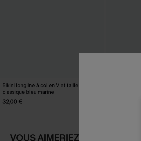
Bikini longline à col en V et taille haute
Robe trapèze 
classique bleu marine
42,00 €
32,00 €
VOUS AIMERIEZ AUSSI