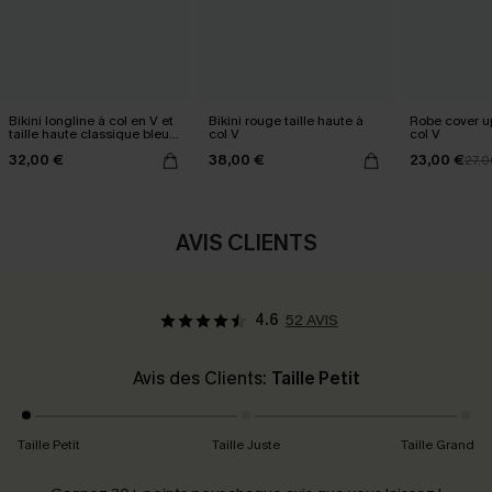
Bikini longline à col en V et
Bikini rouge taille haute à
Robe cover u
taille haute classique bleu
col V
col V
marine
32,00 €
38,00 €
23,00 €
27,0
AVIS CLIENTS
4.6
52 AVIS
Avis des Clients:
Taille Petit
Taille Petit
Taille Juste
Taille Grand