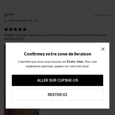
a****
10/07/2026
La taille achetée:
XL / XL
Maillot de bain au top a voir ds le temps juste délai de livraison
un peu long
Confirmez votre zone de livraison
Il semble que vous vous trouviez en
États-Unis
.
Pour une
expérience optimale, passez sur votre site local.
ALLER SUR CUPSHE-US
RESTER ICI