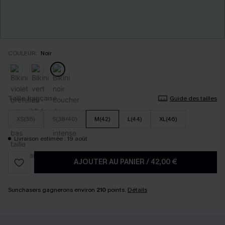
COULEUR:
Noir
Taille française
Guide des tailles
XS(36)
S(38/40)
M(42)
L(44)
XL(46)
Livraison estimée : 19 août
AJOUTER AU PANIER
/
42,00 €
Sunchasers gagnerons environ
210
points.
Détails