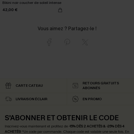
Bikini noir coucher de soleil intense
42,00 €
Vous aimez ? Partagez-le !
RETOURS GRATUITS
CARTE CATEAU
ABONNÉS
LIVRAISON ÉCLAIR
EN PROMO
S'ABONNER ET OBTENIR LE CODE
Inscrivez-vous maintenant et profitez de
-15% DÈS 2 ACHETÉS & -25% DÈS 4
ACHETÉS
! *Un code par commande. Chaque code est valable une seule fois.
En