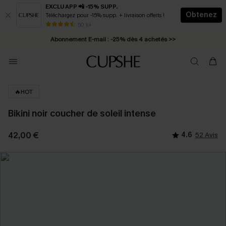
EXCLU APP 📲 -15% SUPP.
Obtenez
Téléchargez pour -15% supp. + livraison offerts !
* Livraison éclair 2-3 jours ouvrés >>
50 k+
Abonnement E-mail : -25% dès 4 achetés >>
🔥HOT
Bikini noir coucher de soleil intense
42,00 €
4.6
52 Avis