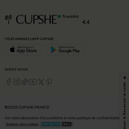
4.4
TÉLÉCHARGEZ L’APP CUPSHE
PROFITEZ DE -15%
SUIVEZ-NOUS
-15% dès 2 Achetés par E-mail
*Un code par commande, valable une seule fois.
S'abonner & Recevoir le code
En soumettant votre adresse e-mail, vous acceptez de recevoir des e-mails
©2026 CUPSHE FRANCE
marketing (y compris du contenu généré par l'IA) de Cupshe et
reconnaissez avoir pris connaissance de nos
Termes & Conditions
. Nous
Voir nôtre
déclaration d'accessibilité
et notre
politique de confidentialité.
pouvons utiliser les données collectées sur notre site ainsi que des
technologies de suivi, telles que des pixels intégrés à nos e-mails, afin de
Gestion des cookies
savoir si ceux-ci ont été ouverts, de mesurer votre engagement, de