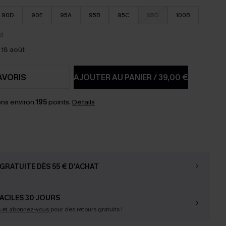
90D
90E
95A
95B
95C
95D
100B
 18 août
AVORIS
AJOUTER AU PANIER
/
39,00 €
ns environ
195
points.
Détails
GRATUITE DÈS 55 € D'ACHAT
ACILES 30 JOURS
s et abonnez-vous
pour des retours gratuits !