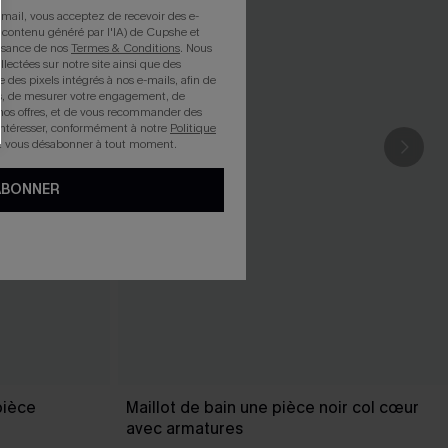
mail, vous acceptez de recevoir des e-
 contenu généré par l'IA) de Cupshe et
issance de nos
Termes & Conditions
. Nous
llectées sur notre site ainsi que des
e des pixels intégrés à nos e-mails, afin de
rts, de mesurer votre engagement, de
nos offres, et de vous recommander des
intéresser, conformément à notre
Politique
z vous désabonner à tout moment.
ABONNER
pièce
Maillot de bain une pièce noir col cœur
avec armatures