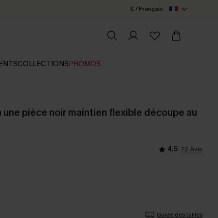
€ / Français
ENTS
COLLECTIONS
PROMOS
n une pièce noir maintien flexible découpe au
4.5
72 Avis
Guide des tailles