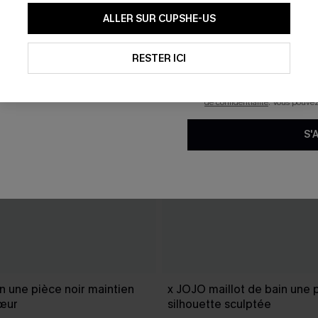
En soumettant votre adresse e-
ALLER SUR CUPSHE-US
mails marketing (y compris du
reconnaissez avoir pris conna
pouvons utiliser les données co
technologies de suivi, telles qu
RESTER ICI
savoir si ceux-ci ont été ouve
personnaliser nos contenus et 
produits susceptibles de vous 
de confidentialité
. Vous pouve
S'
in une pièce noir maintien
x JOJO maillot de bain une 
cœur
silhouette sculptée