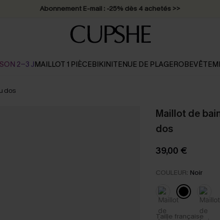
Abonnement E-mail : -25% dès 4 achetés >>
SON 2-3 J
MAILLOT 1 PIÈCE
BIKINI
TENUE DE PLAGE
ROBE
VÊTEM
au dos
Maillot de bai
dos
39,00 €
COULEUR:
Noir
Taille française