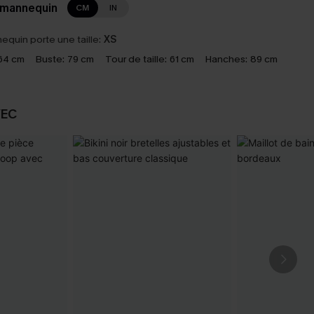
 mannequin
CM
IN
equin porte une taille:
XS
64 cm
Buste:
79 cm
Tour de taille:
61 cm
Hanches:
89 cm
VEC