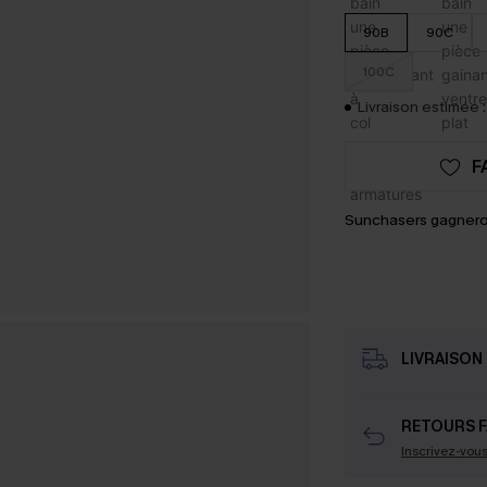
90B
90C
100C
Livraison estimée :
F
Sunchasers gagnero
LIVRAISON 
RETOURS F
Inscrivez-vou