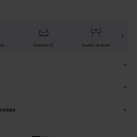
ble
Armature
Soutien de buste
t
tretien