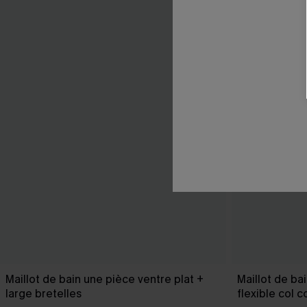
Maillot de bain une pièce ventre plat +
Maillot de ba
large bretelles
flexible col 