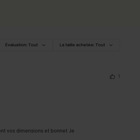
Évaluation: Tout
La taille achetée: Tout
1
ment vos dimensions et bonnet Je