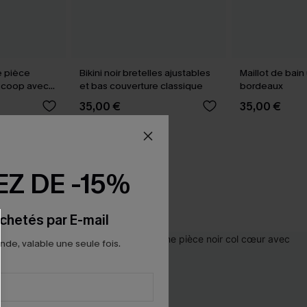
e pièce
Bikini noir bretelles ajustables
Maillot de bai
 scoop avec
et bas couverture classique
bordeaux
35,00 €
35,00 €
Z DE -15%
chetés par E-mail
e, valable une seule fois.