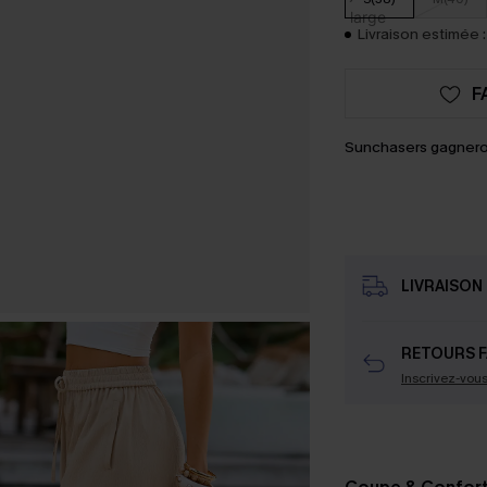
Livraison estimée :
F
Sunchasers gagnero
LIVRAISON 
RETOURS F
Inscrivez-vou