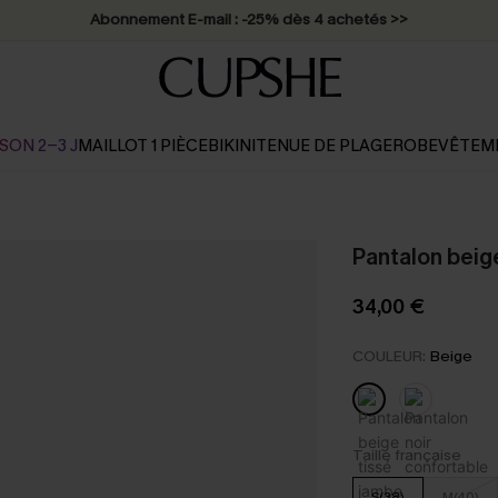
Abonnement E-mail : -25% dès 4 achetés >>
SON 2-3 J
MAILLOT 1 PIÈCE
BIKINI
TENUE DE PLAGE
ROBE
VÊTEM
Pantalon beig
34,00 €
COULEUR:
Beige
Taille française
S(38)
M(40)