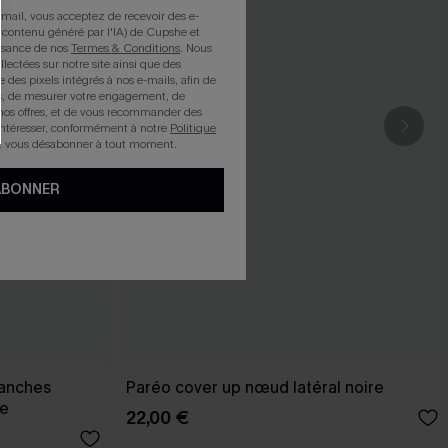
mail, vous acceptez de recevoir des e-
 contenu généré par l'IA) de Cupshe et
issance de nos
Termes & Conditions
. Nous
llectées sur notre site ainsi que des
e des pixels intégrés à nos e-mails, afin de
rts, de mesurer votre engagement, de
nos offres, et de vous recommander des
intéresser, conformément à notre
Politique
z vous désabonner à tout moment.
ABONNER
manches
Paréo cover up nœud latéral noire
ue
22,00 €