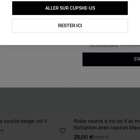
En soumettant votre adresse e-
ALLER SUR CUPSHE-US
mails marketing (y compris du
reconnaissez avoir pris conna
pouvons utiliser les données co
technologies de suivi, telles qu
RESTER ICI
savoir si ceux-ci ont été ouve
personnaliser nos contenus et 
produits susceptibles de vous 
de confidentialité
. Vous pouve
S'
p courte beige col V
Robe courte à col en V et 
flottantes avec rayures ble
 €
25,00 €
29,00 €