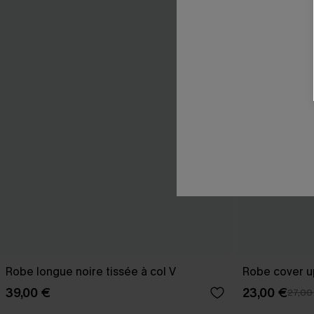
Robe longue noire tissée à col V
Robe cover u
39,00 €
23,00 €
27,00