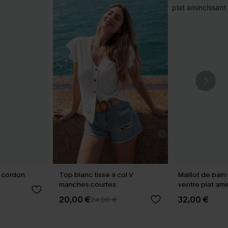
s cordon
Top blanc tissé à col V
Maillot de bai
manches courtes
ventre plat am
20,00 €
32,00 €
24,00 €