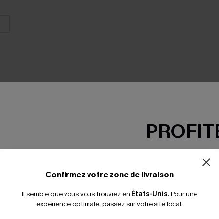
PROFITE
SEMBLE
-15% dès 2 A
*Un code par command
Confirmez votre zone de livraison
Il semble que vous vous trouviez en
États-Unis
.
Pour une
expérience optimale, passez sur votre site local.