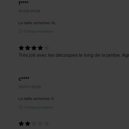
f****
10/06/2026
La taille achetée:
XL
Critique Incitative
Très joli avec les découpes le long de la jambe. Agr
c****
20/07/2026
La taille achetée:
S
Critique Incitative