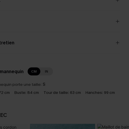
t
tretien
 mannequin
CM
IN
equin porte une taille:
S
72 cm
Buste:
84 cm
Tour de taille:
63 cm
Hanches:
99 cm
VEC