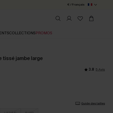
€ / Français
ENTS
COLLECTIONS
PROMOS
e tissé jambe large
3.8
5 Avis
Guide des tailles
L(42/44)
XL(46)