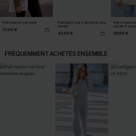
Pull marron col rond
Pull blanc col V en tricot dos
Pull à manch
ouvert
col en V ave
37,00 €
43,00 €
29,00 €
FRÉQUEMMENT ACHETÉS ENSEMBLE