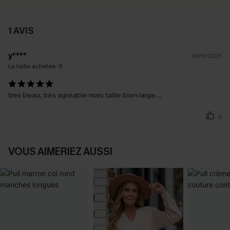
1 AVIS
y****
01/11/2025
La taille achetée:
S
très beau, très agréable mais taille bien large....
0
VOUS AIMERIEZ AUSSI