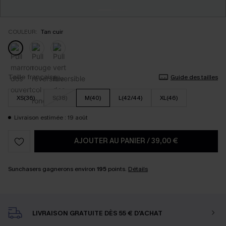
COULEUR:
Tan cuir
Taille française
Guide des tailles
XS(36)
S(38)
M(40)
L(42/44)
XL(46)
Livraison estimée : 19 août
AJOUTER AU PANIER
/
39,00 €
Sunchasers gagnerons environ
195
points.
Détails
LIVRAISON GRATUITE DÈS 55 € D'ACHAT