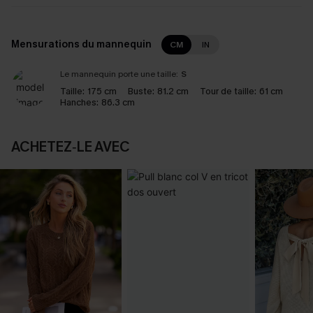
Mensurations du mannequin
CM
IN
Le mannequin porte une taille:
S
Taille:
175 cm
Buste:
81.2 cm
Tour de taille:
61 cm
Hanches:
86.3 cm
ACHETEZ‑LE AVEC