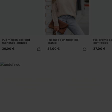
Pull marron col rond
Pull beige en tricot col
Pull crème co
manches longues
cranté
contrastée
39,00 €
37,00 €
37,00 €
SELECTION 2-3 J. OUVRÉS
BEST-SELLER
Vos favoris express
Nos pièces les plus aimées
DÉCOUVRIR
DÉCOUVRIR