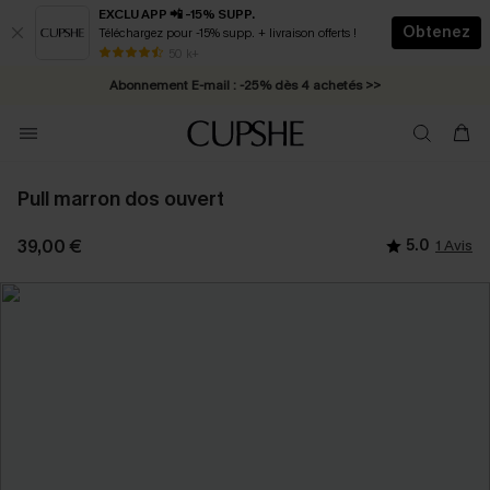
EXCLU APP 📲 -15% SUPP.
Obtenez
Téléchargez pour -15% supp. + livraison offerts !
* Livraison éclair 2-3 jours ouvrés >>
50 k+
Abonnement E-mail : -25% dès 4 achetés >>
Pull marron dos ouvert
39,00 €
5.0
1 Avis