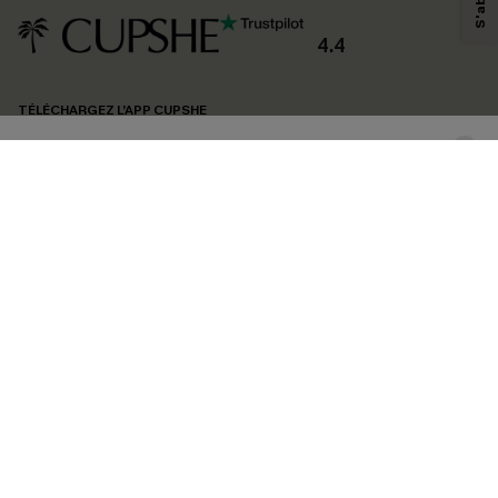
produits susceptibles de vous intéresser, conformément à notre
Politique de
confidentialité
. Vous pouvez vous désabonner à tout moment.
4.4
S'ABONNER
TÉLÉCHARGEZ L’APP CUPSHE
SUIVEZ-NOUS
©2026 CUPSHE FRANCE
Voir nôtre
déclaration d'accessibilité
et notre
politique de confidentialité.
Gestion des cookies