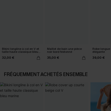
Bikini longline à col en V et
Maillot de bain une pièce
Robe longue 
taille haute classique bleu
noir bord festonné
élégante
marine
32,00 €
35,00 €
39,00 €
FRÉQUEMMENT ACHETÉS ENSEMBLE