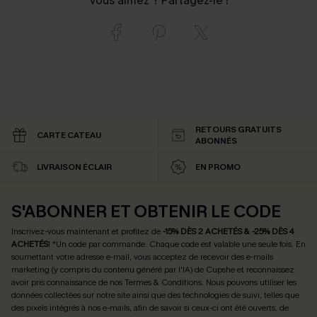
Vous aimez ? Partagez-le !
RETOURS GRATUITS
CARTE CATEAU
ABONNÉS
LIVRAISON ÉCLAIR
EN PROMO
S'ABONNER ET OBTENIR LE CODE
Inscrivez-vous maintenant et profitez de
-15% DÈS 2 ACHETÉS & -25% DÈS 4
ACHETÉS
! *Un code par commande. Chaque code est valable une seule fois.
En
soumettant votre adresse e-mail, vous acceptez de recevoir des e-mails
marketing (y compris du contenu généré par l'IA) de Cupshe et reconnaissez
avoir pris connaissance de nos
Termes & Conditions
. Nous pouvons utiliser les
données collectées sur notre site ainsi que des technologies de suivi, telles que
des pixels intégrés à nos e-mails, afin de savoir si ceux-ci ont été ouverts, de