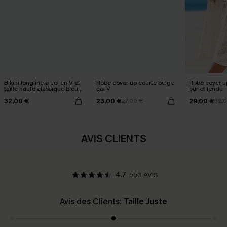
Bikini longline à col en V et
Robe cover up courte beige
Robe cover u
taille haute classique bleu
col V
ourlet fendu
marine
32,00 €
23,00 €
29,00 €
27,00 €
32,
AVIS CLIENTS
4.7
550 AVIS
Avis des Clients:
Taille Juste