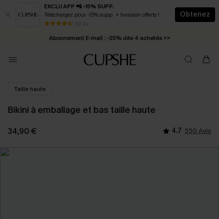
EXCLU APP 📲 -15% SUPP.
Obtenez
Téléchargez pour -15% supp. + livraison offerts !
* Livraison éclair 2-3 jours ouvrés >>
50 k+
Abonnement E-mail : -25% dès 4 achetés >>
Taille haute
Bikini à emballage et bas taille haute
34,90 €
4.7
550 Avis