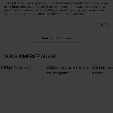
Très joli! Une belle qualité, culotte enveloppante. Soutien gorge
attention bien pour un 95 B en M après je ne sais pas pour une
plus forte poitrine. Je fais 1,66m pour 62 kgs, j ai hésité entre le
40 et le 42 et je ne regrette pas le 42 ça taille petit.
12
Voir tous les avis
VOUS AIMERIEZ AUSSI