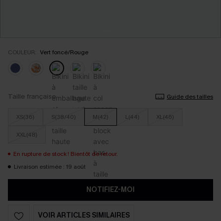
COULEUR:
Vert foncé/Rouge
Taille française
Guide des tailles
XS(36)
S(38/40)
M(42)
L(44)
XL(46)
XXL(48)
En rupture de stock ! Bientôt de retour.
Livraison estimée : 19 août
NOTIFIEZ-MOI
VOIR ARTICLES SIMILAIRES