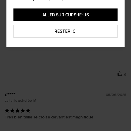
ALLER SUR CUPSHE-US
RESTER ICI
6
c****
05/06/2025
La taille achetée:
M
Très bien taillé, le croisé devant est magnifique