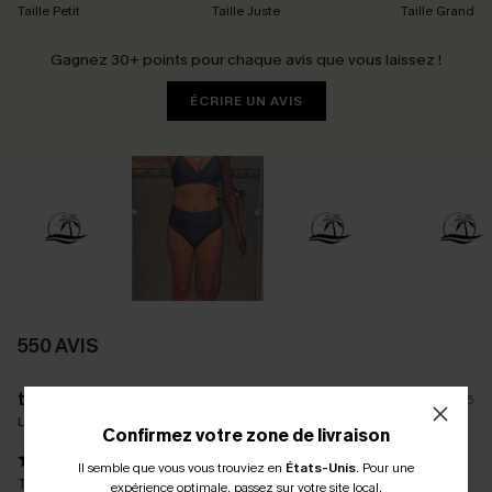
Taille Petit
Taille Juste
Taille Grand
Gagnez 30+ points pour chaque avis que vous laissez !
ÉCRIRE UN AVIS
550 AVIS
t****
12/09/2025
La taille achetée:
XXL
Confirmez votre zone de livraison
Il semble que vous vous trouviez en
États-Unis
.
Pour une
Taille et modèle conforme à mes attentes
expérience optimale, passez sur votre site local.