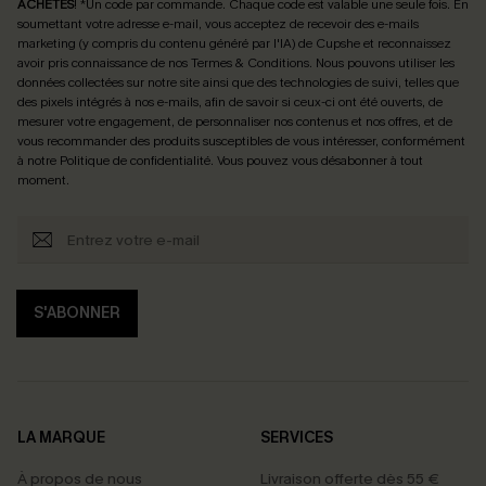
ACHETÉS
! *Un code par commande. Chaque code est valable une seule fois.
En
soumettant votre adresse e-mail, vous acceptez de recevoir des e-mails
marketing (y compris du contenu généré par l'IA) de Cupshe et reconnaissez
avoir pris connaissance de nos
Termes & Conditions
. Nous pouvons utiliser les
données collectées sur notre site ainsi que des technologies de suivi, telles que
des pixels intégrés à nos e-mails, afin de savoir si ceux-ci ont été ouverts, de
mesurer votre engagement, de personnaliser nos contenus et nos offres, et de
vous recommander des produits susceptibles de vous intéresser, conformément
à notre
Politique de confidentialité
. Vous pouvez vous désabonner à tout
moment.
S'ABONNER
LA MARQUE
SERVICES
À propos de nous
Livraison offerte dès 55 €