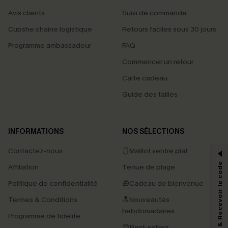
Avis clients
Suivi de commande
Cupshe chaîne logistique
Retours faciles sous 30 jours
Programme ambassadeur
FAQ
Commencer un retour
Carte cadeau
Guide des tailles
PROFITEZ DE -15%
INFORMATIONS
NOS SÉLECTIONS
-15% dès 2 Achetés par E-mail
Contactez-nous
🩱Maillot ventre plat
*Un code par commande, valable une seule fois.
S'abonner & Recevoir le code
Affiliation
Tenue de plage
Politique de confidentialité
🎁Cadeau de bienvenue
Termes & Conditions
🔝Nouveautés
En soumettant votre adresse e-mail, vous acceptez de recevoir des e-mails
marketing (y compris du contenu généré par l'IA) de Cupshe et
hebdomadaires
Programme de fidélité
reconnaissez avoir pris connaissance de nos
Termes & Conditions
. Nous
pouvons utiliser les données collectées sur notre site ainsi que des
😍Best-sellers