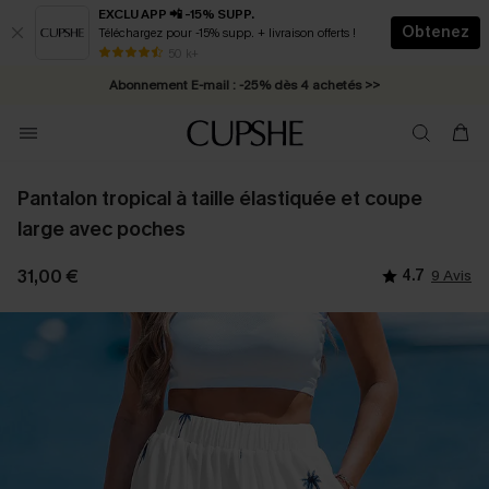
EXCLU APP 📲 -15% SUPP.
Obtenez
Téléchargez pour -15% supp. + livraison offerts !
* Livraison éclair 2-3 jours ouvrés >>
50 k+
Abonnement E-mail : -25% dès 4 achetés >>
Pantalon tropical à taille élastiquée et coupe
large avec poches
31,00 €
4.7
9 Avis