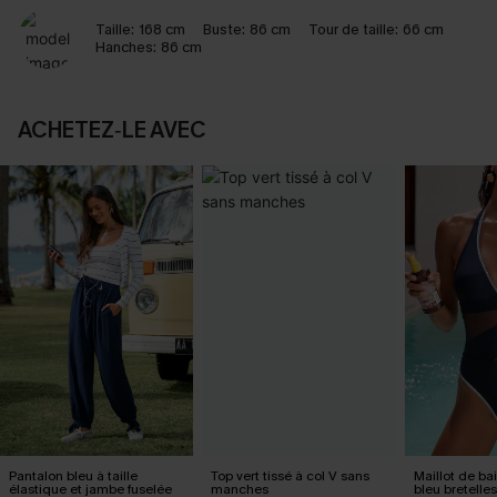
Taille:
168 cm
Buste:
86 cm
Tour de taille:
66 cm
Hanches:
86 cm
ACHETEZ‑LE AVEC
Pantalon bleu à taille
Top vert tissé à col V sans
Maillot de ba
élastique et jambe fuselée
manches
bleu bretelle