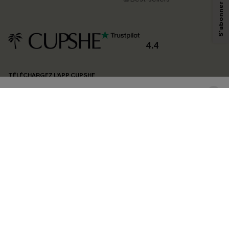
technologies de suivi, telles que des pixels intégrés à nos e-mails, afin de
savoir si ceux-ci ont été ouverts, de mesurer votre engagement, de
personnaliser nos contenus et nos offres, et de vous recommander des
produits susceptibles de vous intéresser, conformément à notre
Politique de
confidentialité
. Vous pouvez vous désabonner à tout moment.
4.4
S'ABONNER
TÉLÉCHARGEZ L’APP CUPSHE
SUIVEZ-NOUS
©2026 CUPSHE FRANCE
Voir nôtre
déclaration d'accessibilité
et notre
politique de confidentialité.
Gestion des cookies