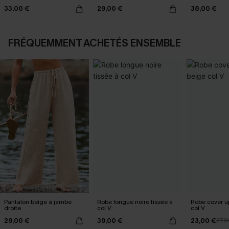
33,00 €
29,00 €
38,00 €
FRÉQUEMMENT ACHETÉS ENSEMBLE
Pantalon beige à jambe
Robe longue noire tissée à
Robe cover u
droite
col V
col V
29,00 €
39,00 €
23,00 €
27,0