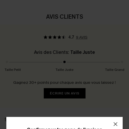
AVIS CLIENTS
4.7
9 AVIS
Avis des Clients:
Taille Juste
Taille Petit
Taille Juste
Taille Grand
Gagnez 30+ points pour chaque avis que vous laissez !
ÉCRIRE UN AVIS
9 AVIS