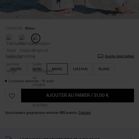
COULEUR:
Blanc
Taille française
Guide des tailles
XS(36)
S(38)
M(40)
L(42/44)
XL(46)
Livraison estimée : 19 août
AJOUTER AU PANIER
/
31,00 €
Sunchasers gagnerons environ
155
points.
Détails