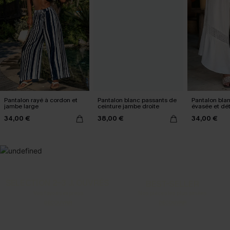
Pantalon rayé à cordon et
Pantalon blanc passants de
Pantalon bla
jambe large
ceinture jambe droite
évasée et dét
34,00 €
38,00 €
34,00 €
SELECTION 2-3 J. OUVRÉS
BEST-SELLER
Vos favoris express
Nos pièces les plus aimées
DÉCOUVRIR
DÉCOUVRIR