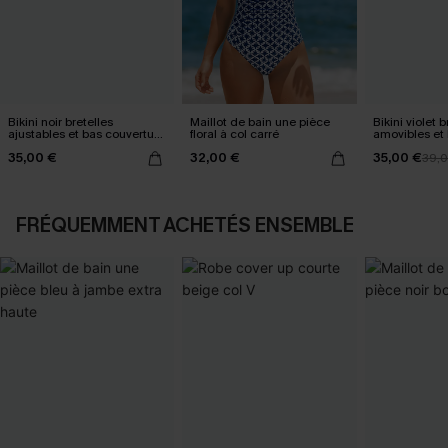
Bikini noir bretelles
Maillot de bain une pièce
Bikini violet b
ajustables et bas couverture
floral à col carré
amovibles et 
classique
standard
35,00 €
32,00 €
35,00 €
39,
FRÉQUEMMENT ACHETÉS ENSEMBLE