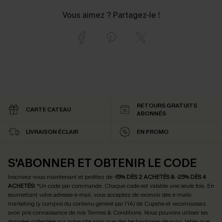
Vous aimez ? Partagez-le !
RETOURS GRATUITS
CARTE CATEAU
ABONNÉS
LIVRAISON ÉCLAIR
EN PROMO
S'ABONNER ET OBTENIR LE CODE
Inscrivez-vous maintenant et profitez de
-15% DÈS 2 ACHETÉS & -25% DÈS 4
ACHETÉS
! *Un code par commande. Chaque code est valable une seule fois.
En
soumettant votre adresse e-mail, vous acceptez de recevoir des e-mails
marketing (y compris du contenu généré par l'IA) de Cupshe et reconnaissez
avoir pris connaissance de nos
Termes & Conditions
. Nous pouvons utiliser les
données collectées sur notre site ainsi que des technologies de suivi, telles que