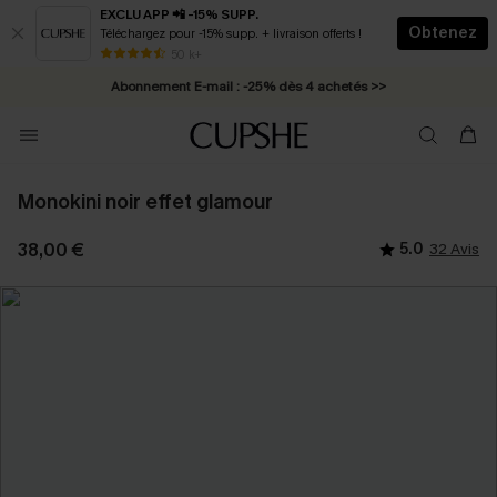
EXCLU APP 📲 -15% SUPP.
Obtenez
Téléchargez pour -15% supp. + livraison offerts !
Abonnement E-mail : -25% dès 4 achetés >>
50 k+
* Livraison éclair 2-3 jours ouvrés >>
Monokini noir effet glamour
38,00 €
5.0
32 Avis