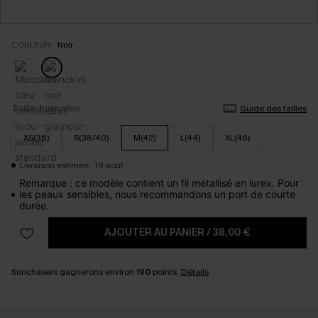
COULEUR:
Noir
Taille française
Guide des tailles
XS(36)
S(38/40)
M(42)
L(44)
XL(46)
Livraison estimée : 19 août
Remarque : ce modèle contient un fil métallisé en lurex. Pour
les peaux sensibles, nous recommandons un port de courte
durée.
AJOUTER AU PANIER
/
38,00 €
Sunchasers gagnerons environ
190
points.
Détails