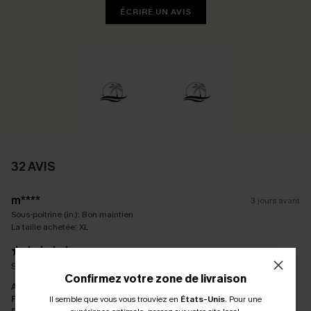
ÉCRIRE UN AVIS
32 AVIS
m****
3 jours avant
Sous-poitrine (in.):
Bon maintien
La taille achetée:
XL
Superbe. Envoie rapide. Je recommande.
Confirmez votre zone de livraison
Apparence:
Très satisfait
Performance:
Répond aux attentes
Il semble que vous vous trouviez en
États-Unis
.
Pour une