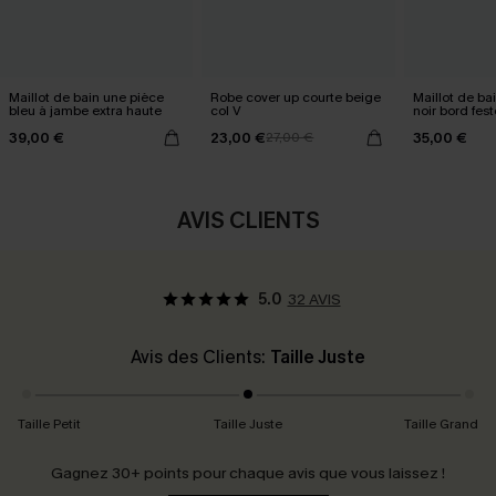
Maillot de bain une pièce
Robe cover up courte beige
Maillot de ba
bleu à jambe extra haute
col V
noir bord fes
39,00 €
23,00 €
35,00 €
27,00 €
AVIS CLIENTS
5.0
32 AVIS
Avis des Clients:
Taille Juste
Taille Petit
Taille Juste
Taille Grand
Gagnez 30+ points pour chaque avis que vous laissez !