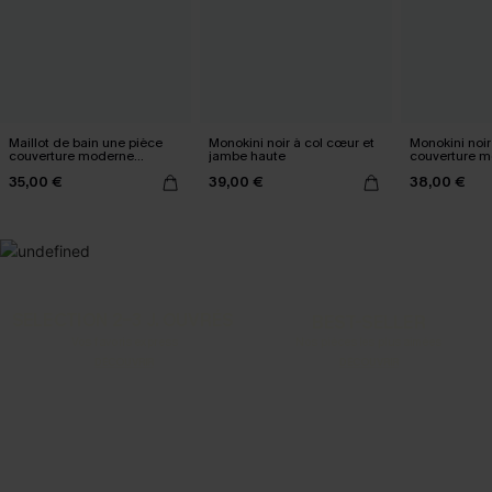
Maillot de bain une pièce
Monokini noir à col cœur et
Monokini noir
couverture moderne
jambe haute
couverture 
effrontée
35,00 €
39,00 €
38,00 €
SELECTION 2-3 J. OUVRÉS
BEST-SELLER
Vos favoris express
Nos pièces les plus aimées
DÉCOUVRIR
DÉCOUVRIR