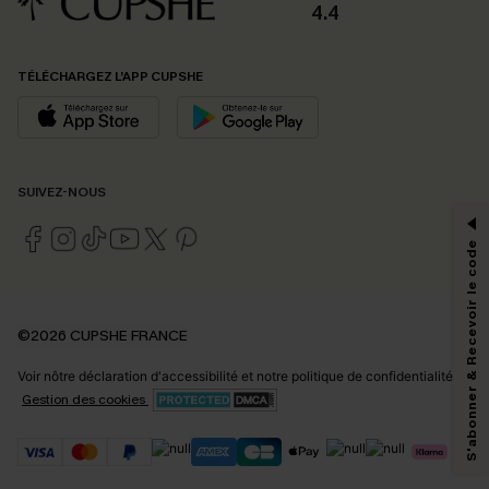
4.4
TÉLÉCHARGEZ L’APP CUPSHE
PROFITEZ DE -15%
SUIVEZ-NOUS
-15% dès 2 Achetés par E-mail
*Un code par commande, valable une seule fois.
S'abonner & Recevoir le code
En soumettant votre adresse e-mail, vous acceptez de recevoir des e-mails
©2026 CUPSHE FRANCE
marketing (y compris du contenu généré par l'IA) de Cupshe et
reconnaissez avoir pris connaissance de nos
Termes & Conditions
. Nous
Voir nôtre
déclaration d'accessibilité
et notre
politique de confidentialité.
pouvons utiliser les données collectées sur notre site ainsi que des
technologies de suivi, telles que des pixels intégrés à nos e-mails, afin de
Gestion des cookies
savoir si ceux-ci ont été ouverts, de mesurer votre engagement, de
personnaliser nos contenus et nos offres, et de vous recommander des
produits susceptibles de vous intéresser, conformément à notre
Politique de
confidentialité
. Vous pouvez vous désabonner à tout moment.