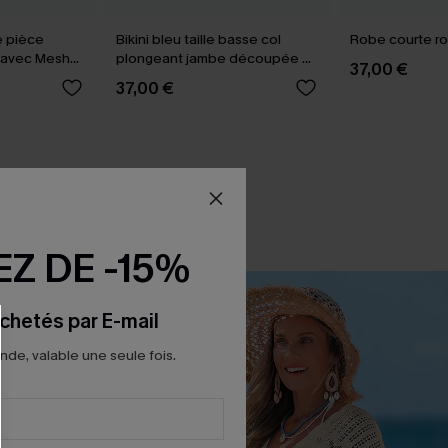
e pièce
Bikini bleu taille basse col
Robe courte ro
V avec Mesh
plongeant jambe découpée au
37,00 €
milieu
37,00 €
Z DE -15%
chetés par E-mail
e, valable une seule fois.