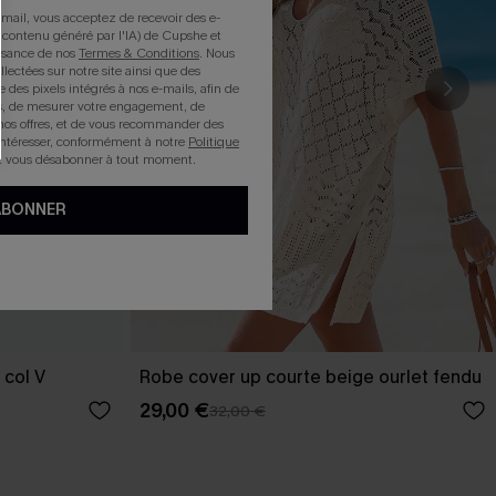
mail, vous acceptez de recevoir des e-
 contenu généré par l'IA) de Cupshe et
issance de nos
Termes & Conditions
. Nous
llectées sur notre site ainsi que des
e des pixels intégrés à nos e-mails, afin de
rts, de mesurer votre engagement, de
nos offres, et de vous recommander des
intéresser, conformément à notre
Politique
z vous désabonner à tout moment.
ABONNER
 col V
Robe cover up courte beige ourlet fendu
29,00 €
32,00 €