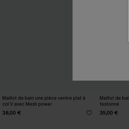
Maillot de bain une pièce ventre plat à
Maillot de ba
col V avec Mesh power
festonné
38,00 €
35,00 €