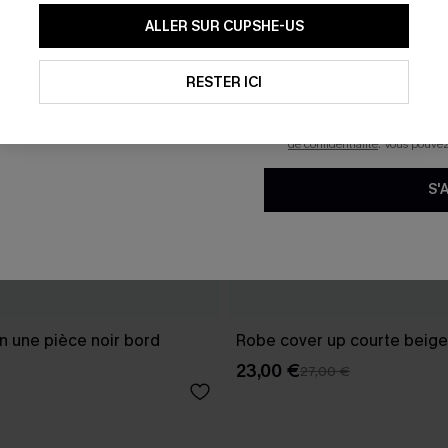
En soumettant votre adresse e-
ALLER SUR CUPSHE-US
mails marketing (y compris du
reconnaissez avoir pris conna
pouvons utiliser les données co
technologies de suivi, telles qu
RESTER ICI
savoir si ceux-ci ont été ouve
personnaliser nos contenus et 
produits susceptibles de vous 
de confidentialité
. Vous pouve
S'
in une pièce noir bord
Robe cover up courte beige
23,00 €
27,00 €