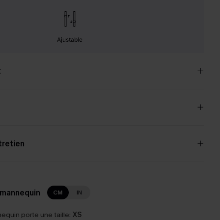
Ajustable
t
tretien
 mannequin
CM
IN
equin porte une taille:
XS