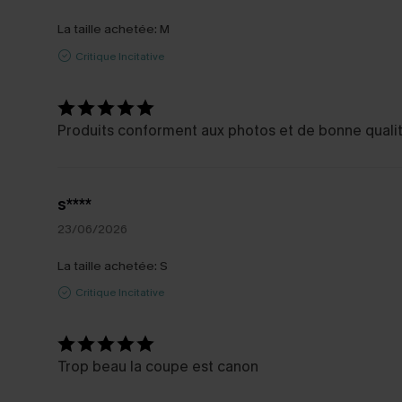
La taille achetée:
M
Critique Incitative
Produits conforment aux photos et de bonne quali
s****
23/06/2026
La taille achetée:
S
Critique Incitative
Trop beau la coupe est canon