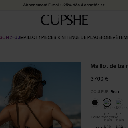
* Livraison éclair 2-3 jours ouvrés >>
SON 2-3 J
MAILLOT 1 PIÈCE
BIKINI
TENUE DE PLAGE
ROBE
VÊTEM
Maillot de ba
37,00 €
COULEUR:
Brun
Taille française
XS(36)
S(38/4