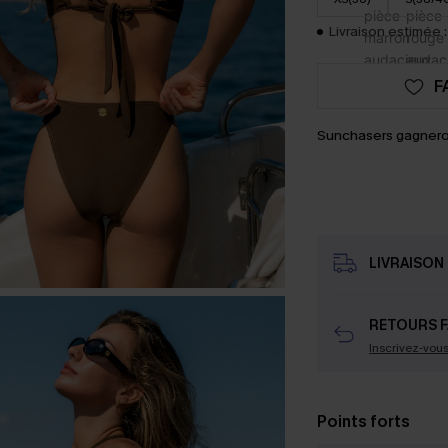
Livraison estimée :
F
Sunchasers gagnero
LIVRAISON 
RETOURS F
Inscrivez-vou
Points forts