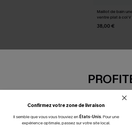
Maillot de bain un
ventre plat à col 
power
38,00 €
SEMBLE
PROFITE
-15% dès 2 A
*Un code par command
Confirmez votre zone de livraison
Il semble que vous vous trouviez en
États-Unis
.
Pour une
expérience optimale, passez sur votre site local.