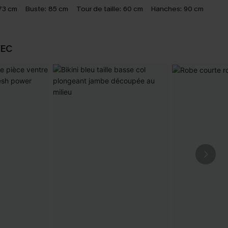
73 cm
Buste:
85 cm
Tour de taille:
60 cm
Hanches:
90 cm
VEC