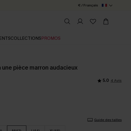
€ / Français
ENTS
COLLECTIONS
PROMOS
in une pièce marron audacieux
5.0
4 Avis
Guide des tailles
0)
M(42)
L(44)
XL(46)