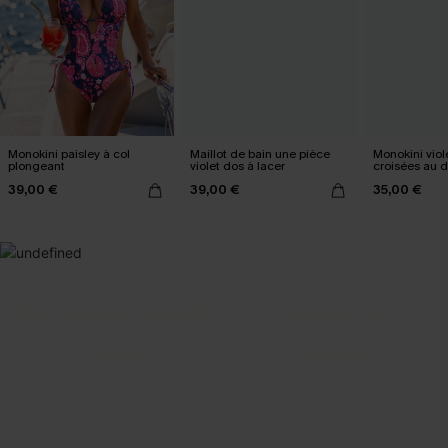
Monokini paisley à col
Maillot de bain une pièce
Monokini viole
plongeant
violet dos à lacer
croisées au 
39,00 €
39,00 €
35,00 €
SELECTION 2-3 J. OUVRÉS
BEST-SELLER
Vos favoris express
Nos pièces les plus aimées
DÉCOUVRIR
DÉCOUVRIR