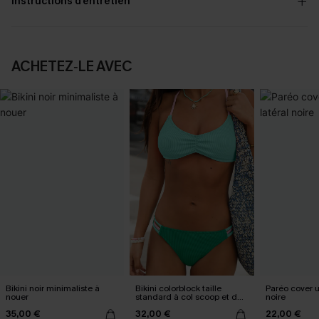
Instructions d’entretien
ACHETEZ‑LE AVEC
Bikini noir minimaliste à
Bikini colorblock taille
Paréo cover 
nouer
standard à col scoop et dos
noire
croisé
35,00 €
32,00 €
22,00 €