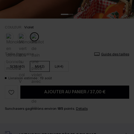
COULEUR:
Violet
Taille française
Guide des tailles
S(38/40)
M(42)
L(44)
Livraison estimée : 19 août
AJOUTER AU PANIER
/
37,00 €
Sunchasers gagnerons environ
185
points.
Détails