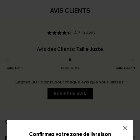
AVIS CLIENTS
4.7
9 AVIS
Avis des Clients:
Taille Juste
Taille Petit
Taille Juste
Taille Grand
Gagnez 30+ points pour chaque avis que vous laissez !
ÉCRIRE UN AVIS
9 AVIS
Confirmez votre zone de livraison
p****
20/07/2026