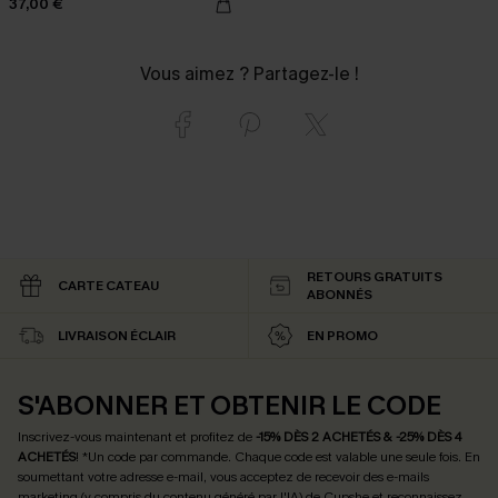
37,00 €
Vous aimez ? Partagez-le !
RETOURS GRATUITS
CARTE CATEAU
ABONNÉS
LIVRAISON ÉCLAIR
EN PROMO
S'ABONNER ET OBTENIR LE CODE
Inscrivez-vous maintenant et profitez de
-15% DÈS 2 ACHETÉS & -25% DÈS 4
ACHETÉS
! *Un code par commande. Chaque code est valable une seule fois.
En
soumettant votre adresse e-mail, vous acceptez de recevoir des e-mails
marketing (y compris du contenu généré par l'IA) de Cupshe et reconnaissez