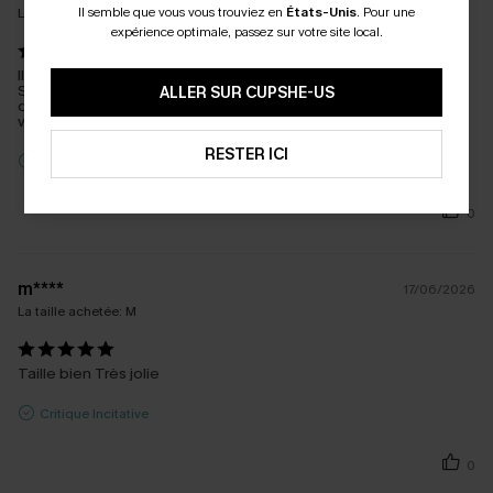
Il semble que vous vous trouviez en
États-Unis
.
Pour une
La taille achetée:
S
expérience optimale, passez sur votre site local.
Il est magnifique et de qualité. Je fais du 90c j’ai donc pris taille
S, ça va mais comme je voulais être bien couverte je prendrais
ALLER SUR CUPSHE-US
du 90d à l’avenir. Mais celui sera porté c’est sûr. J’espère que ça
vs aidera. MAGNIFIQUE
RESTER ICI
Critique Incitative
0
m****
17/06/2026
La taille achetée:
M
Taille bien Très jolie
Critique Incitative
0