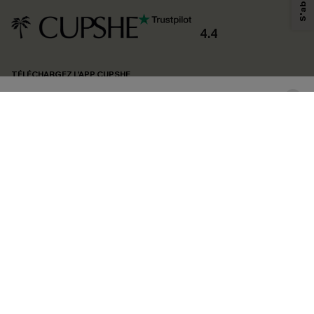
personnaliser nos contenus et nos offres, et de vous recommander des
produits susceptibles de vous intéresser, conformément à notre
Politique de
confidentialité
. Vous pouvez vous désabonner à tout moment.
4.4
S'ABONNER
TÉLÉCHARGEZ L’APP CUPSHE
SUIVEZ-NOUS
©2026 CUPSHE FRANCE
Voir nôtre
déclaration d'accessibilité
et notre
politique de confidentialité.
Gestion des cookies