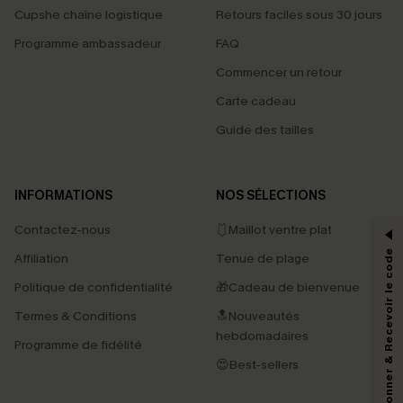
Cupshe chaîne logistique
Retours faciles sous 30 jours
Programme ambassadeur
FAQ
Commencer un retour
Carte cadeau
Guide des tailles
PROFITEZ DE -15%
INFORMATIONS
NOS SÉLECTIONS
-15% dès 2 Achetés par E-mail
Contactez-nous
🩱Maillot ventre plat
*Un code par commande, valable une seule fois.
S'abonner & Recevoir le code
Affiliation
Tenue de plage
Politique de confidentialité
🎁Cadeau de bienvenue
Termes & Conditions
🔝Nouveautés
En soumettant votre adresse e-mail, vous acceptez de recevoir des e-mails
marketing (y compris du contenu généré par l'IA) de Cupshe et
hebdomadaires
Programme de fidélité
reconnaissez avoir pris connaissance de nos
Termes & Conditions
. Nous
pouvons utiliser les données collectées sur notre site ainsi que des
😍Best-sellers
technologies de suivi, telles que des pixels intégrés à nos e-mails, afin de
savoir si ceux-ci ont été ouverts, de mesurer votre engagement, de