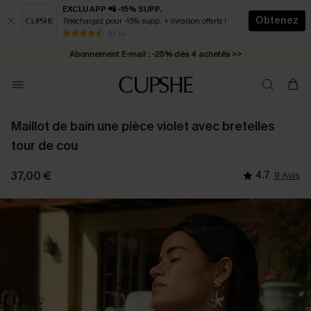
EXCLU APP 📲 -15% SUPP.
Obtenez
Téléchargez pour -15% supp. + livraison offerts !
* Livraison éclair 2-3 jours ouvrés >>
50 k+
Abonnement E-mail : -25% dès 4 achetés >>
Maillot de bain une pièce violet avec bretelles
tour de cou
37,00 €
4.7
9 Avis