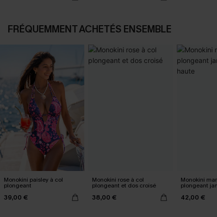
FRÉQUEMMENT ACHETÉS ENSEMBLE
Monokini paisley à col
Monokini rose à col
Monokini mar
plongeant
plongeant et dos croisé
plongeant ja
haute
39,00 €
38,00 €
42,00 €