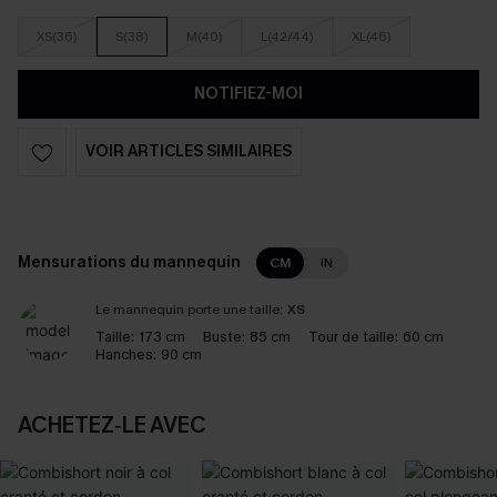
XS(36)
S(38)
M(40)
L(42/44)
XL(46)
NOTIFIEZ-MOI
VOIR ARTICLES SIMILAIRES
Mensurations du mannequin
CM
IN
Le mannequin porte une taille:
XS
Taille:
173 cm
Buste:
85 cm
Tour de taille:
60 cm
Hanches:
90 cm
ACHETEZ‑LE AVEC