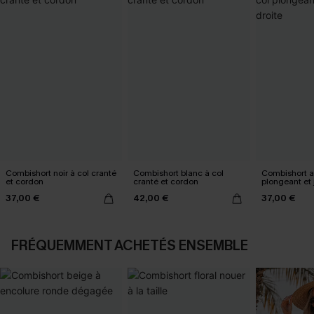
Combishort noir à col cranté
Combishort blanc à col
Combishort ab
et cordon
cranté et cordon
plongeant et
37,00 €
42,00 €
37,00 €
FRÉQUEMMENT ACHETÉS ENSEMBLE