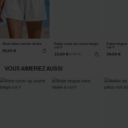
Short blanc jambe droite
Robe cover up courte beige
Robe longue n
col V
col V
25,00 €
23,00 €
39,00 €
27,00 €
VOUS AIMERIEZ AUSSI