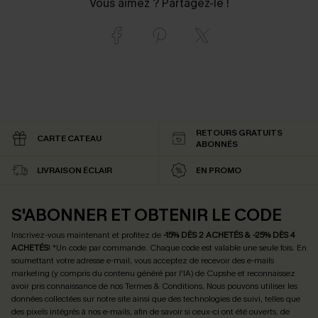
Vous aimez ? Partagez-le !
RETOURS GRATUITS
CARTE CATEAU
ABONNÉS
LIVRAISON ÉCLAIR
EN PROMO
S'ABONNER ET OBTENIR LE CODE
Inscrivez-vous maintenant et profitez de
-15% DÈS 2 ACHETÉS & -25% DÈS 4
ACHETÉS
! *Un code par commande. Chaque code est valable une seule fois.
En
soumettant votre adresse e-mail, vous acceptez de recevoir des e-mails
marketing (y compris du contenu généré par l'IA) de Cupshe et reconnaissez
avoir pris connaissance de nos
Termes & Conditions
. Nous pouvons utiliser les
données collectées sur notre site ainsi que des technologies de suivi, telles que
des pixels intégrés à nos e-mails, afin de savoir si ceux-ci ont été ouverts, de