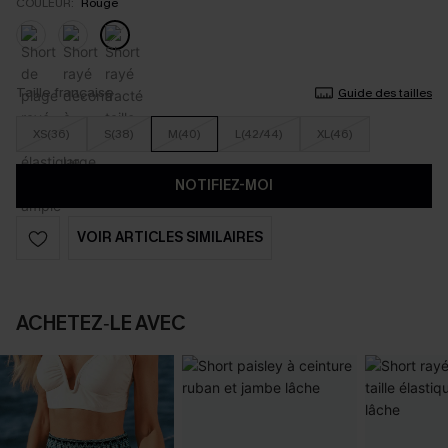
COULEUR:
Rouge
Taille française
Guide des tailles
XS(36)
S(38)
M(40)
L(42/44)
XL(46)
NOTIFIEZ-MOI
VOIR ARTICLES SIMILAIRES
ACHETEZ‑LE AVEC