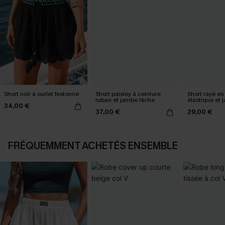
Short noir à ourlet festonné
Short paisley à ceinture
Short rayé en t
ruban et jambe lâche
élastique et 
34,00 €
37,00 €
29,00 €
FRÉQUEMMENT ACHETÉS ENSEMBLE