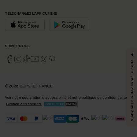
TÉLÉCHARGEZ L’APP CUPSHE
PROFITEZ DE -15%
SUIVEZ-NOUS
-15% dès 2 Achetés par E-mail
*Un code par commande, valable une seule fois.
S'abonner & Recevoir le code
En soumettant votre adresse e-mail, vous acceptez de recevoir des e-mails
©2026 CUPSHE FRANCE
marketing (y compris du contenu généré par l'IA) de Cupshe et
reconnaissez avoir pris connaissance de nos
Termes & Conditions
. Nous
Voir nôtre
déclaration d'accessibilité
et notre
politique de confidentialité.
pouvons utiliser les données collectées sur notre site ainsi que des
technologies de suivi, telles que des pixels intégrés à nos e-mails, afin de
Gestion des cookies
savoir si ceux-ci ont été ouverts, de mesurer votre engagement, de
personnaliser nos contenus et nos offres, et de vous recommander des
produits susceptibles de vous intéresser, conformément à notre
Politique de
confidentialité
. Vous pouvez vous désabonner à tout moment.
S'ABONNER