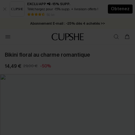
EXCLU APP 📲 -15% SUPP.
Obtenez
Téléchargez pour -15% supp. + livraison offerts !
* Livraison éclair 2-3 jours ouvrés >>
50 k+
Abonnement E-mail : -25% dès 4 achetés >>
Bikini floral au charme romantique
14,49 €
29,00 €
-50%