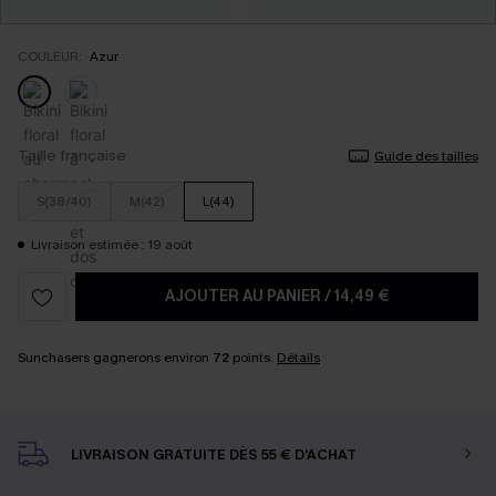
COULEUR:
Azur
Taille française
Guide des tailles
S(38/40)
M(42)
L(44)
Livraison estimée : 19 août
AJOUTER AU PANIER
/
14,49 €
Sunchasers gagnerons environ
72
points.
Détails
LIVRAISON GRATUITE DÈS 55 € D'ACHAT