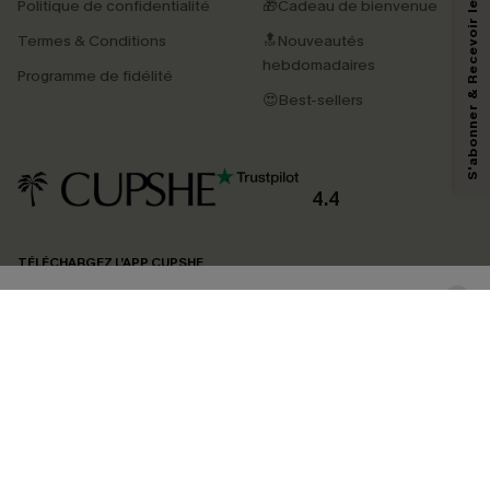
S'abonner & Recevoir le code
Politique de confidentialité
🎁Cadeau de bienvenue
Termes & Conditions
🔝Nouveautés
En soumettant votre adresse e-mail, vous acceptez de recevoir des e-mails
marketing (y compris du contenu généré par l'IA) de Cupshe et
hebdomadaires
Programme de fidélité
reconnaissez avoir pris connaissance de nos
Termes & Conditions
. Nous
pouvons utiliser les données collectées sur notre site ainsi que des
😍Best-sellers
technologies de suivi, telles que des pixels intégrés à nos e-mails, afin de
savoir si ceux-ci ont été ouverts, de mesurer votre engagement, de
personnaliser nos contenus et nos offres, et de vous recommander des
produits susceptibles de vous intéresser, conformément à notre
Politique de
confidentialité
. Vous pouvez vous désabonner à tout moment.
4.4
S'ABONNER
TÉLÉCHARGEZ L’APP CUPSHE
SUIVEZ-NOUS