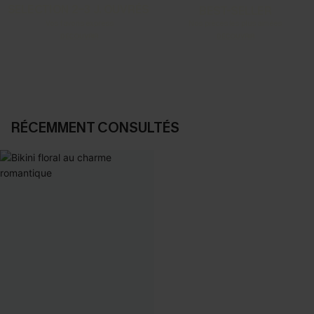
SELECTION 2-3 J. OUVRÉS
BEST-SELLER
Vos favoris express
Nos pièces les plus aimées
DÉCOUVRIR
DÉCOUVRIR
RÉCEMMENT CONSULTÉS