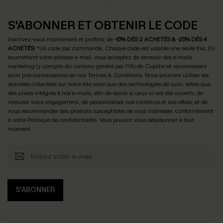
S'ABONNER ET OBTENIR LE CODE
Inscrivez-vous maintenant et profitez de
-15% DÈS 2 ACHETÉS & -25% DÈS 4
ACHETÉS
! *Un code par commande. Chaque code est valable une seule fois.
En
soumettant votre adresse e-mail, vous acceptez de recevoir des e-mails
marketing (y compris du contenu généré par l'IA) de Cupshe et reconnaissez
avoir pris connaissance de nos
Termes & Conditions
. Nous pouvons utiliser les
données collectées sur notre site ainsi que des technologies de suivi, telles que
des pixels intégrés à nos e-mails, afin de savoir si ceux-ci ont été ouverts, de
mesurer votre engagement, de personnaliser nos contenus et nos offres, et de
vous recommander des produits susceptibles de vous intéresser, conformément
à notre
Politique de confidentialité
. Vous pouvez vous désabonner à tout
moment.
S'ABONNER