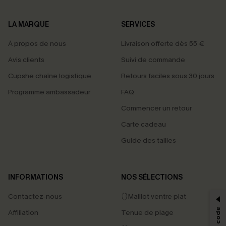
LA MARQUE
SERVICES
À propos de nous
Livraison offerte dès 55 €
Avis clients
Suivi de commande
Cupshe chaîne logistique
Retours faciles sous 30 jours
Programme ambassadeur
FAQ
Commencer un retour
Carte cadeau
Guide des tailles
PROFITEZ DE -15%
INFORMATIONS
NOS SÉLECTIONS
-15% dès 2 Achetés par E-mail
Contactez-nous
🩱Maillot ventre plat
*Un code par commande, valable une seule fois.
Affiliation
Tenue de plage