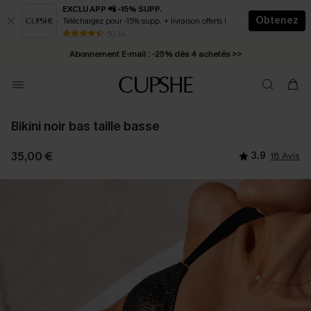
EXCLU APP 📲 -15% SUPP.
Obtenez
Téléchargez pour -15% supp. + livraison offerts !
* Livraison éclair 2-3 jours ouvrés >>
50 k+
Abonnement E-mail : -25% dès 4 achetés >>
Bikini noir bas taille basse
35,00 €
3.9
18 Avis