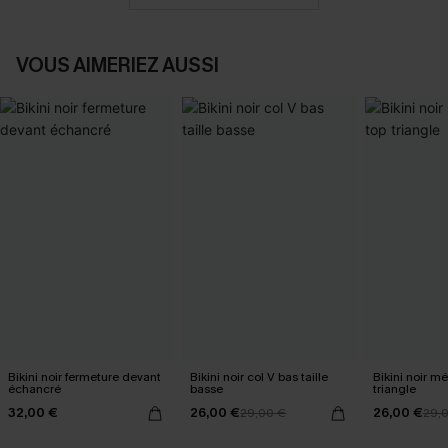
VOUS AIMERIEZ AUSSI
Bikini noir fermeture devant
Bikini noir col V bas taille
Bikini noir mé
échancré
basse
triangle
32,00 €
26,00 €
26,00 €
29,00 €
29,