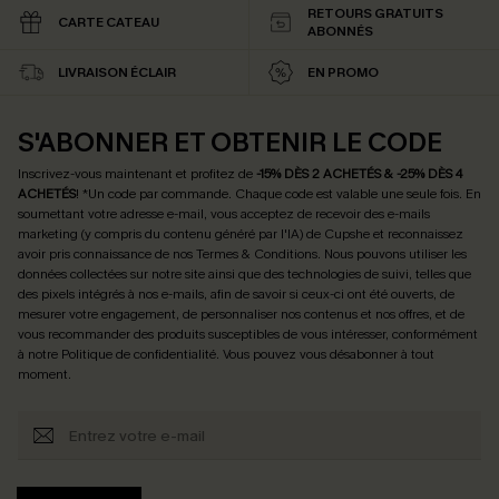
RETOURS GRATUITS
CARTE CATEAU
ABONNÉS
LIVRAISON ÉCLAIR
EN PROMO
S'ABONNER ET OBTENIR LE CODE
Inscrivez-vous maintenant et profitez de
-15% DÈS 2 ACHETÉS & -25% DÈS 4
ACHETÉS
! *Un code par commande. Chaque code est valable une seule fois.
En
soumettant votre adresse e-mail, vous acceptez de recevoir des e-mails
marketing (y compris du contenu généré par l'IA) de Cupshe et reconnaissez
avoir pris connaissance de nos
Termes & Conditions
. Nous pouvons utiliser les
données collectées sur notre site ainsi que des technologies de suivi, telles que
des pixels intégrés à nos e-mails, afin de savoir si ceux-ci ont été ouverts, de
mesurer votre engagement, de personnaliser nos contenus et nos offres, et de
vous recommander des produits susceptibles de vous intéresser, conformément
à notre
Politique de confidentialité
. Vous pouvez vous désabonner à tout
moment.