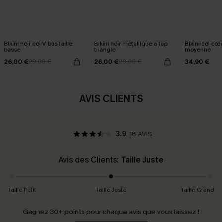
Bikini noir col V bas taille
Bikini noir métallique à top
Bikini col cœu
basse
triangle
moyenne
26,00 €
26,00 €
34,90 €
29,00 €
29,00 €
AVIS CLIENTS
3.9
18 AVIS
Avis des Clients:
Taille Juste
Taille Petit
Taille Juste
Taille Grand
Gagnez 30+ points pour chaque avis que vous laissez !