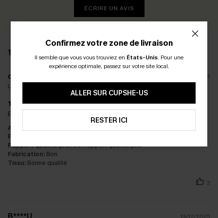
ÉCRIRE UN AVIS
Confirmez votre zone de livraison
18 AVIS
Il semble que vous vous trouviez en
États-Unis
.
Pour une
expérience optimale, passez sur votre site local.
o****
25/02/2026
La taille achetée:
S
ALLER SUR CUPSHE-US
Belle coupe mais taille grand (prendre une taille au dessous))
RESTER ICI
Apparence:
Satisfait
Performance:
Ne répond pas aux attentes
Rapport qualité/prix:
Bon rapport qualité/prix
Fabrication:
Bon
Tissu:
Bonne qualité
3
B****U
13/12/2025