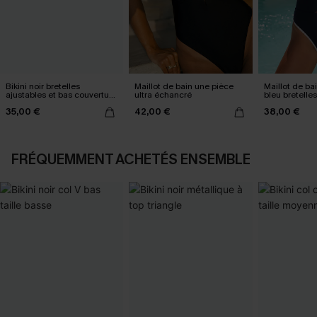
Bikini noir bretelles
Maillot de bain une pièce
Maillot de ba
ajustables et bas couverture
ultra échancré
bleu bretelle
classique
35,00 €
42,00 €
38,00 €
FRÉQUEMMENT ACHETÉS ENSEMBLE