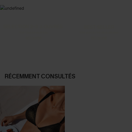
SELECTION 2-3 J. OUVRÉS
BEST-SELLER
Vos favoris express
Nos pièces les plus aimées
DÉCOUVRIR
DÉCOUVRIR
RÉCEMMENT CONSULTÉS