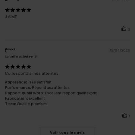
J AIME
3
f****
15/04/2026
La taille achetée:
S
Correspond à mes attentes
Apparence:
Très satisfait
Performance:
Répond aux attentes
Rapport qualité/prix:
Excellent rapport qualité/prix
Fabrication:
Excellent
Tissu:
Qualité premium
1
Voir tous les avis