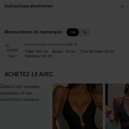
Instructions d’entretien
Mensurations du mannequin
CM
IN
Le mannequin porte une taille:
S
Taille:
165 cm
Buste:
79 cm
Tour de taille:
61 cm
Hanches:
90 cm
ACHETEZ‑LE AVEC