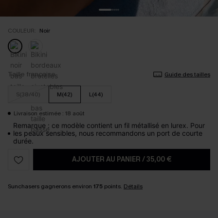
COULEUR:
Noir
Taille française
Guide des tailles
S(38/40)
M(42)
L(44)
Livraison estimée : 18 août
Remarque : ce modèle contient un fil métallisé en lurex. Pour
les peaux sensibles, nous recommandons un port de courte
durée.
AJOUTER AU PANIER
/
35,00 €
Sunchasers gagnerons environ
175
points.
Détails