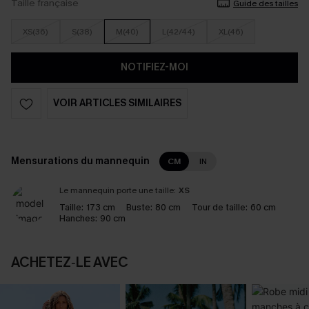
Taille française
Guide des tailles
XS(36)
S(38)
M(40)
L(42/44)
XL(46)
NOTIFIEZ-MOI
VOIR ARTICLES SIMILAIRES
Mensurations du mannequin
CM
IN
Le mannequin porte une taille:
XS
Taille:
173 cm
Buste:
80 cm
Tour de taille:
60 cm
Hanches:
90 cm
ACHETEZ‑LE AVEC