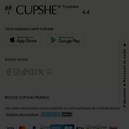
4.4
PROFITEZ DE -15%
TÉLÉCHARGEZ L’APP CUPSHE
-15% dès 2 Achetés par E-mail
*Un code par commande, valable une seule fois.
S'abonner & Recevoir le code
SUIVEZ-NOUS
En soumettant votre adresse e-mail, vous acceptez de recevoir des e-mails
marketing (y compris du contenu généré par l'IA) de Cupshe et
reconnaissez avoir pris connaissance de nos
Termes & Conditions
. Nous
pouvons utiliser les données collectées sur notre site ainsi que des
technologies de suivi, telles que des pixels intégrés à nos e-mails, afin de
savoir si ceux-ci ont été ouverts, de mesurer votre engagement, de
©2026 CUPSHE FRANCE
personnaliser nos contenus et nos offres, et de vous recommander des
produits susceptibles de vous intéresser, conformément à notre
Politique de
Voir nôtre
déclaration d'accessibilité
et notre
politique de confidentialité.
confidentialité
. Vous pouvez vous désabonner à tout moment.
Gestion des cookies
S'ABONNER