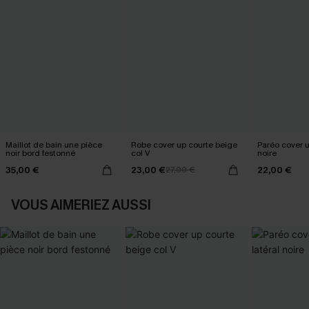
Maillot de bain une pièce
Robe cover up courte beige
Paréo cover 
noir bord festonné
col V
noire
35,00 €
23,00 €
22,00 €
27,00 €
VOUS AIMERIEZ AUSSI