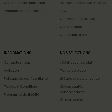
Cupshe chaîne logistique
Retours faciles sous 30 jours
Programme ambassadeur
FAQ
Commencer un retour
Carte cadeau
Guide des tailles
INFORMATIONS
NOS SÉLECTIONS
Contactez-nous
🩱Maillot ventre plat
Affiliation
Tenue de plage
Politique de confidentialité
🎁Cadeau de bienvenue
Termes & Conditions
🔝Nouveautés
hebdomadaires
Programme de fidélité
😍Best-sellers