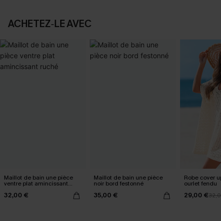
ACHETEZ‑LE AVEC
Maillot de bain une pièce
Maillot de bain une pièce
Robe cover u
ventre plat amincissant
noir bord festonné
ourlet fendu
ruché
32,00 €
35,00 €
29,00 €
32,