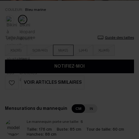
COULEUR:
Bleu marine
Taille française
Guide des tailles
XS(36)
S(38/40)
M(42)
L(44)
XL(46)
NOTIFIEZ-MOI
VOIR ARTICLES SIMILAIRES
Mensurations du mannequin
CM
IN
Le mannequin porte une taille:
S
Taille:
176 cm
Buste:
85 cm
Tour de taille:
60 cm
Hanches:
88 cm