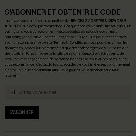
S'ABONNER ET OBTENIR LE CODE
Inscrivez-vous maintenant et profitez de
-15% DÈS 2 ACHETÉS & -25% DÈS 4
ACHETÉS
! *Un code par commande. Chaque code est valable une seule fois.
En
soumettant votre adresse e-mail, vous acceptez de recevoir des e-mails
marketing (y compris du contenu généré par l'IA) de Cupshe et reconnaissez
avoir pris connaissance de nos
Termes & Conditions
. Nous pouvons utiliser les
données collectées sur notre site ainsi que des technologies de suivi, telles que
des pixels intégrés à nos e-mails, afin de savoir si ceux-ci ont été ouverts, de
mesurer votre engagement, de personnaliser nos contenus et nos offres, et de
vous recommander des produits susceptibles de vous intéresser, conformément
à notre
Politique de confidentialité
. Vous pouvez vous désabonner à tout
moment.
S'ABONNER