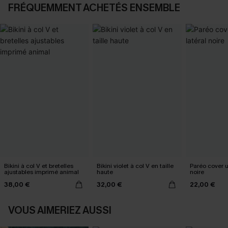
FRÉQUEMMENT ACHETÉS ENSEMBLE
Bikini à col V et bretelles
Bikini violet à col V en taille
Paréo cover 
ajustables imprimé animal
haute
noire
38,00 €
32,00 €
22,00 €
VOUS AIMERIEZ AUSSI