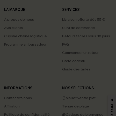
LA MARQUE
SERVICES
À propos de nous
Livraison offerte dès 55 €
Avis clients
Suivi de commande
Cupshe chaîne logistique
Retours faciles sous 30 jours
Programme ambassadeur
FAQ
Commencer un retour
Carte cadeau
Guide des tailles
PROFITEZ DE -15%
INFORMATIONS
NOS SÉLECTIONS
-15% dès 2 Achetés par E-mail
Contactez-nous
🩱Maillot ventre plat
*Un code par commande, valable une seule fois.
Affiliation
Tenue de plage
Politique de confidentialité
🎁Cadeau de bienvenue