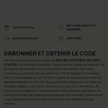
RETOURS GRATUITS
CARTE CATEAU
ABONNÉS
LIVRAISON ÉCLAIR
EN PROMO
S'ABONNER ET OBTENIR LE CODE
Inscrivez-vous maintenant et profitez de
-15% DÈS 2 ACHETÉS & -25% DÈS 4
ACHETÉS
! *Un code par commande. Chaque code est valable une seule fois.
En
soumettant votre adresse e-mail, vous acceptez de recevoir des e-mails
marketing (y compris du contenu généré par l'IA) de Cupshe et reconnaissez
avoir pris connaissance de nos
Termes & Conditions
. Nous pouvons utiliser les
données collectées sur notre site ainsi que des technologies de suivi, telles que
des pixels intégrés à nos e-mails, afin de savoir si ceux-ci ont été ouverts, de
mesurer votre engagement, de personnaliser nos contenus et nos offres, et de
vous recommander des produits susceptibles de vous intéresser, conformément
à notre
Politique de confidentialité
. Vous pouvez vous désabonner à tout
moment.