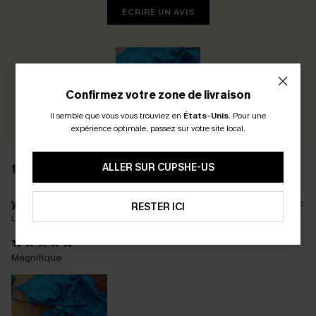
ÉCRIRE UN AVIS
Confirmez votre zone de livraison
Il semble que vous vous trouviez en
États-Unis
.
Pour une
expérience optimale, passez sur votre site local.
ALLER SUR CUPSHE-US
15 AVIS
y****
21/03/2026
RESTER ICI
La taille achetée:
M
Magnifique