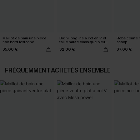
Maillot de bain une pièce
Bikini longline à col en V et
Robe courte 
noir bord festonné
taille haute classique bleu
scoop
marine
35,00 €
32,00 €
37,00 €
FRÉQUEMMENT ACHETÉS ENSEMBLE