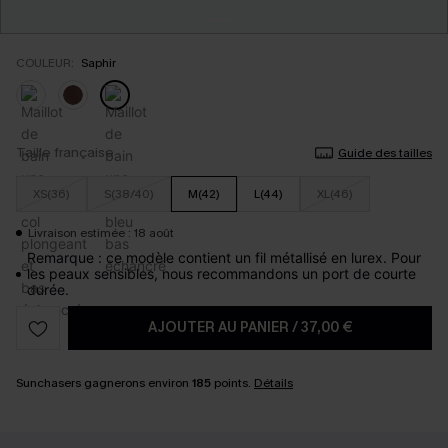
COULEUR:
Saphir
Taille française
Guide des tailles
XS(36)
S(38/40)
M(42)
L(44)
XL(46)
Livraison estimée : 18 août
Remarque : ce modèle contient un fil métallisé en lurex. Pour
les peaux sensibles, nous recommandons un port de courte
durée.
AJOUTER AU PANIER
/
37,00 €
Sunchasers gagnerons environ
185
points.
Détails