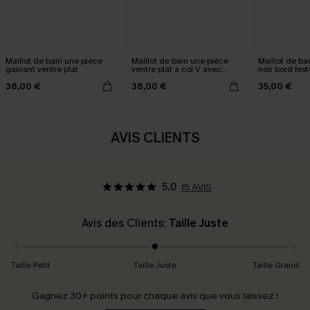
Maillot de bain une pièce
Maillot de bain une pièce
Maillot de ba
gainant ventre plat
ventre plat à col V avec
noir bord fes
Mesh power
38,00 €
38,00 €
35,00 €
AVIS CLIENTS
5.0
15 AVIS
Avis des Clients:
Taille Juste
Taille Petit
Taille Juste
Taille Grand
Gagnez 30+ points pour chaque avis que vous laissez !