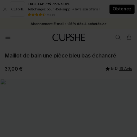
EXCLU APP 📲 -15% SUPP.
Obtenez
Téléchargez pour -15% supp. + livraison offerts !
* Livraison éclair 2-3 jours ouvrés >>
50 k+
Abonnement E-mail : -25% dès 4 achetés >>
Maillot de bain une pièce bleu bas échancré
37,00 €
5.0
15 Avis