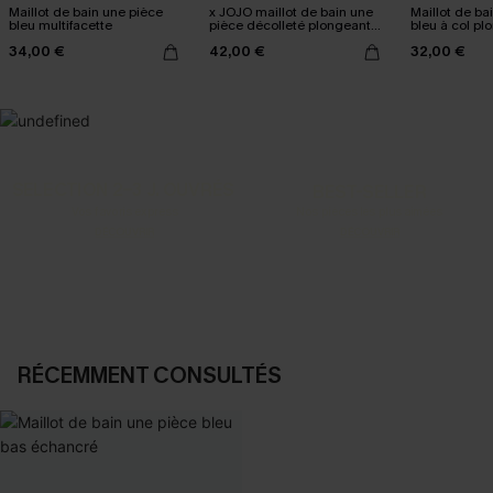
Maillot de bain une pièce
x JOJO maillot de bain une
Maillot de ba
bleu multifacette
pièce décolleté plongeant
bleu à col pl
échancrée
34,00 €
42,00 €
32,00 €
SELECTION 2-3 J. OUVRÉS
BEST-SELLER
Vos favoris express
Nos pièces les plus aimées
DÉCOUVRIR
DÉCOUVRIR
RÉCEMMENT CONSULTÉS