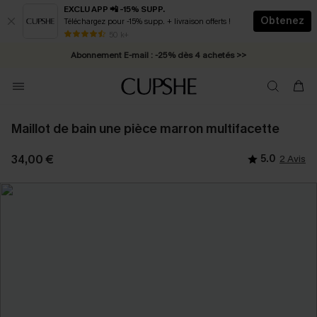
EXCLU APP 📲 -15% SUPP.
Obtenez
Téléchargez pour -15% supp. + livraison offerts !
* Livraison éclair 2-3 jours ouvrés >>
50 k+
Abonnement E-mail : -25% dès 4 achetés >>
Maillot de bain une pièce marron multifacette
34,00 €
5.0
2 Avis