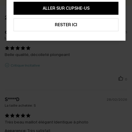
ALLER SUR CUPSHE-US
2 AVIS
RESTER ICI
c****
10/07/2026
La taille achetée:
XL
Belle qualité, décolleté plongeant
Critique Incitative
0
S****D
28/02/2026
La taille achetée:
S
Très beau maillot élégant Identique à photo
Apparence:
Très satisfait