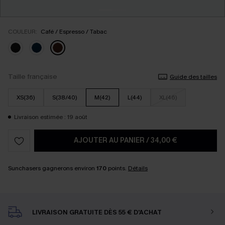
COULEUR:
Café / Espresso / Tabac
Taille française
Guide des tailles
XS(36)
S(38/40)
M(42)
L(44)
XL(46)
Livraison estimée : 19 août
AJOUTER AU PANIER
/
34,00 €
Sunchasers gagnerons environ
170
points.
Détails
LIVRAISON GRATUITE DÈS 55 € D'ACHAT