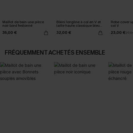
Maillot de bain une pièce
Bikini longline à col en V et
Robe cover u
noir bord festonné
taille haute classique bleu
col V
marine
35,00 €
32,00 €
23,00 €
27,0
FRÉQUEMMENT ACHETÉS ENSEMBLE