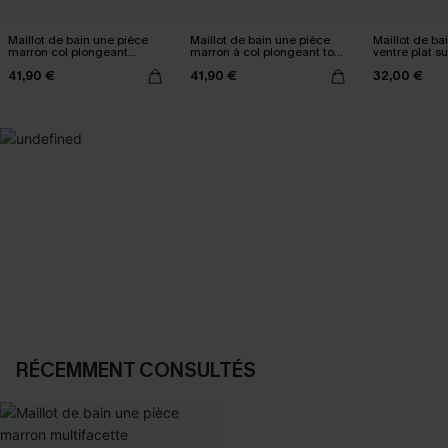
Maillot de bain une pièce
Maillot de bain une pièce
Maillot de ba
marron col plongeant
marron à col plongeant tour
ventre plat s
bretelles larges
de cou
moyen
41,90 €
41,90 €
32,00 €
SELECTION 2-3 J. OUVRÉS
BEST-SELLER
Vos favoris express
Nos pièces les plus aimées
DÉCOUVRIR
DÉCOUVRIR
RÉCEMMENT CONSULTÉS