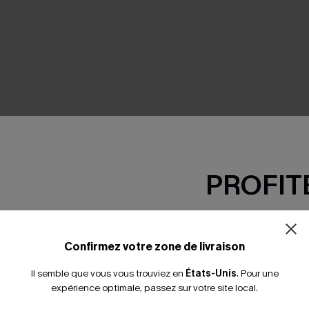
SEMBLE
PROFITE
-15% dès 2 A
*Un code par command
Confirmez votre zone de livraison
Il semble que vous vous trouviez en
États-Unis
.
Pour une
expérience optimale, passez sur votre site local.