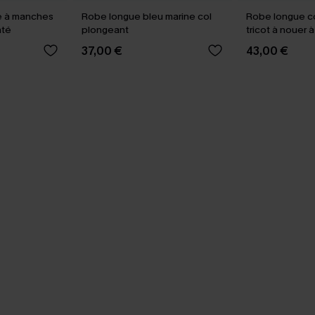
e à manches
Robe longue bleu marine col
Robe longue c
nté
plongeant
tricot à nouer à 
37,00 €
43,00 €