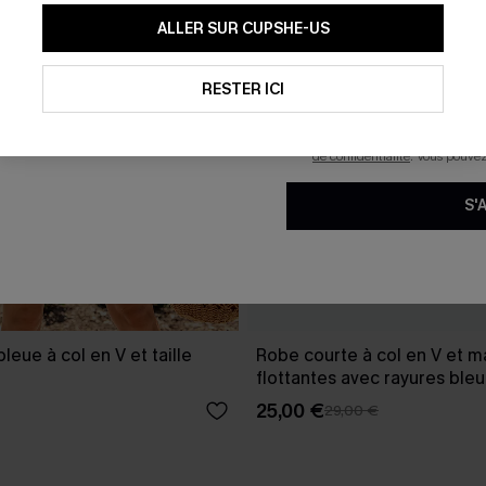
En soumettant votre adresse e-
ALLER SUR CUPSHE-US
mails marketing (y compris du
reconnaissez avoir pris conna
pouvons utiliser les données co
technologies de suivi, telles qu
RESTER ICI
savoir si ceux-ci ont été ouve
personnaliser nos contenus et 
produits susceptibles de vous 
de confidentialité
. Vous pouve
S'
leue à col en V et taille
Robe courte à col en V et 
flottantes avec rayures ble
25,00 €
29,00 €