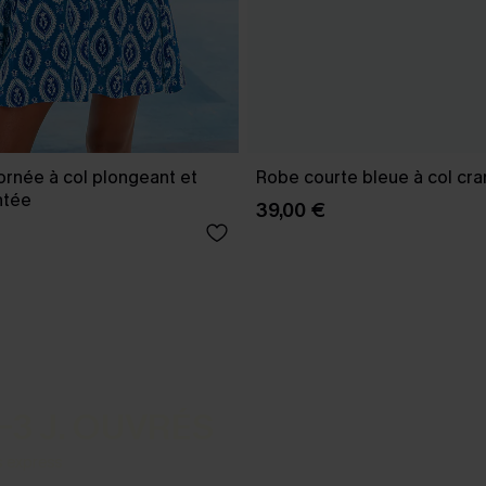
ornée à col plongeant et
Robe courte bleue à col cra
ntée
39,00 €
-3 J. OUVRÉS
s express