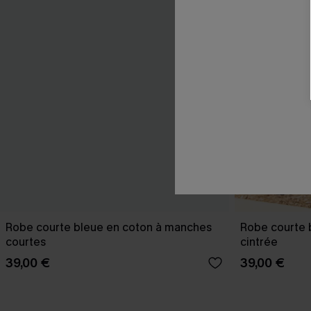
Robe courte bleue en coton à manches
Robe courte b
courtes
cintrée
39,00 €
39,00 €