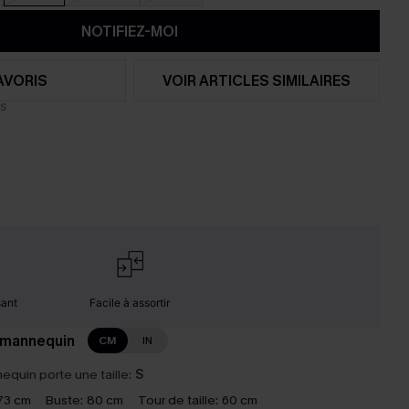
NOTIFIEZ-MOI
AVORIS
VOIR ARTICLES SIMILAIRES
sant
Facile à assortir
 mannequin
CM
IN
equin porte une taille:
S
73 cm
Buste:
80 cm
Tour de taille:
60 cm