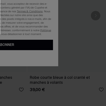
mail, vous acceptez de recevoir des e-
 contenu généré par l'IA) de Cupshe et
issance de nos
Termes & Conditions
. Nous
llectées sur notre site ainsi que des
e des pixels intégrés à nos e-mails, afin de
rts, de mesurer votre engagement, de
nos offres, et de vous recommander des
intéresser, conformément à notre
Politique
z vous désabonner à tout moment.
ABONNER
manches
Robe courte bleue à col cranté et
ue
manches à volants
39,00 €