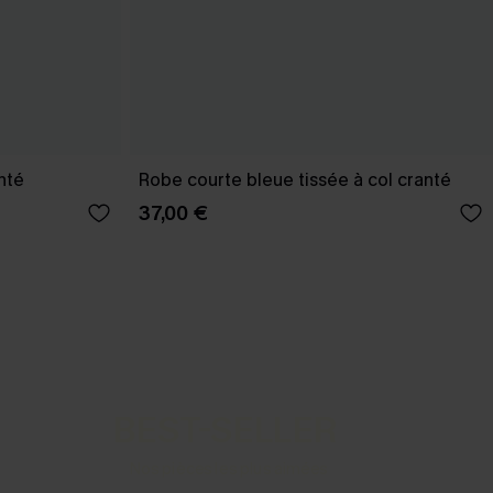
nté
Robe courte bleue tissée à col cranté
37,00 €
BEST-SELLER
Nos pièces les plus aimées