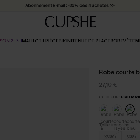
Abonnement E-mail : -25% dès 4 achetés >>
SON 2-3 J
MAILLOT 1 PIÈCE
BIKINI
TENUE DE PLAGE
ROBE
VÊTEM
Robe courte b
27,10 €
COULEUR:
Bleu mar
Taille française
XS(36)
S(38)