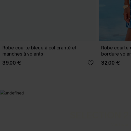
Robe courte bleue à col cranté et
Robe courte 
manches à volants
bordure vola
39,00 €
32,00 €
SELECTION 2
Vos favori