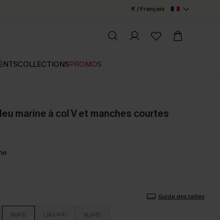
€ / Français
ENTS
COLLECTIONS
PROMOS
leu marine à col V et manches courtes
ine
Guide des tailles
M(40)
L(42/44)
XL(46)