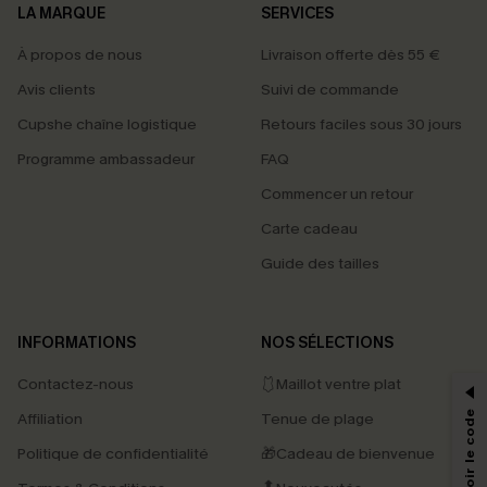
LA MARQUE
SERVICES
À propos de nous
Livraison offerte dès 55 €
Avis clients
Suivi de commande
Cupshe chaîne logistique
Retours faciles sous 30 jours
Programme ambassadeur
FAQ
Commencer un retour
Carte cadeau
Guide des tailles
PROFITEZ DE -15%
INFORMATIONS
NOS SÉLECTIONS
-15% dès 2 Achetés par E-mail
Contactez-nous
🩱Maillot ventre plat
*Un code par commande, valable une seule fois.
Affiliation
Tenue de plage
Politique de confidentialité
🎁Cadeau de bienvenue