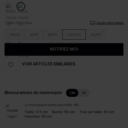
Taille française
Guide des tailles
XS(36)
S(38)
M(40)
L(42/44)
XL(46)
NOTIFIEZ-MOI
VOIR ARTICLES SIMILAIRES
Mensurations du mannequin
CM
IN
Le mannequin porte une taille:
XS
Taille:
173 cm
Buste:
80 cm
Tour de taille:
60 cm
Hanches:
90 cm