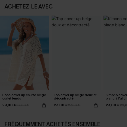
ACHETEZ‑LE AVEC
Robe cover up courte beige
Top cover up beige doux et
Kimono cover
ourlet fendu
décontracté
blanc à l’allur
29,00 €
23,00 €
23,00 €
32,00 €
27,00 €
29,
FRÉQUEMMENT ACHETÉS ENSEMBLE