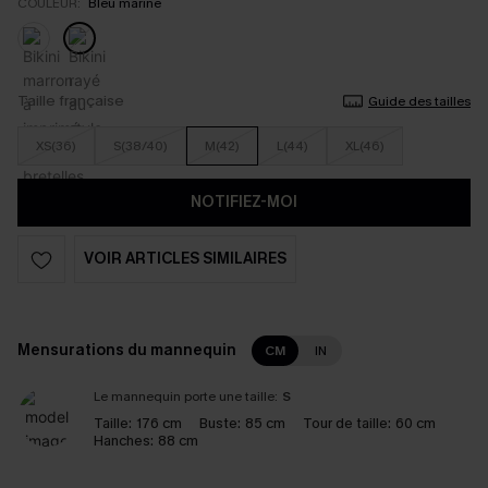
COULEUR:
Bleu marine
Taille française
Guide des tailles
XS(36)
S(38/40)
M(42)
L(44)
XL(46)
NOTIFIEZ-MOI
VOIR ARTICLES SIMILAIRES
Mensurations du mannequin
CM
IN
Le mannequin porte une taille:
S
Taille:
176 cm
Buste:
85 cm
Tour de taille:
60 cm
Hanches:
88 cm