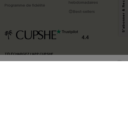
S'abonner & Recevoir le code
marketing (y compris du contenu généré par l'IA) de Cupshe et
hebdomadaires
Programme de fidélité
reconnaissez avoir pris connaissance de nos
Termes & Conditions
. Nous
pouvons utiliser les données collectées sur notre site ainsi que des
😍Best-sellers
technologies de suivi, telles que des pixels intégrés à nos e-mails, afin de
savoir si ceux-ci ont été ouverts, de mesurer votre engagement, de
personnaliser nos contenus et nos offres, et de vous recommander des
produits susceptibles de vous intéresser, conformément à notre
Politique de
confidentialité
. Vous pouvez vous désabonner à tout moment.
4.4
S'ABONNER
TÉLÉCHARGEZ L’APP CUPSHE
SUIVEZ-NOUS
©2026 CUPSHE FRANCE