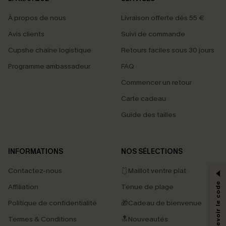
À propos de nous
Livraison offerte dès 55 €
Avis clients
Suivi de commande
Cupshe chaîne logistique
Retours faciles sous 30 jours
Programme ambassadeur
FAQ
Commencer un retour
Carte cadeau
Guide des tailles
PROFITEZ DE -15%
INFORMATIONS
NOS SÉLECTIONS
-15% dès 2 Achetés par E-mail
Contactez-nous
🩱Maillot ventre plat
*Un code par commande, valable une seule fois.
Affiliation
Tenue de plage
Politique de confidentialité
🎁Cadeau de bienvenue
Termes & Conditions
🔝Nouveautés
En soumettant votre adresse e-mail, vous acceptez de recevoir des e-mails