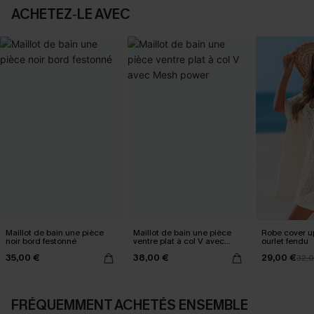
ACHETEZ‑LE AVEC
Maillot de bain une pièce
Maillot de bain une pièce
Robe cover u
noir bord festonné
ventre plat à col V avec
ourlet fendu
Mesh power
35,00 €
38,00 €
29,00 €
32,
FRÉQUEMMENT ACHETÉS ENSEMBLE