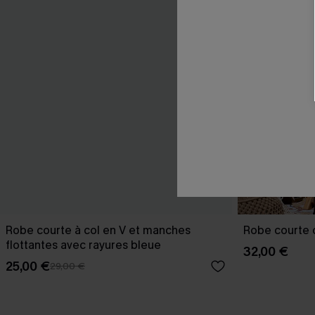
Robe courte à col en V et manches
Robe courte o
flottantes avec rayures bleue
32,00 €
25,00 €
29,00 €