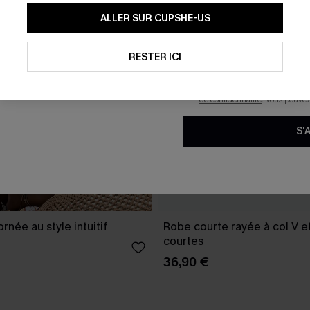
En soumettant votre adresse e-
ALLER SUR CUPSHE-US
mails marketing (y compris du
reconnaissez avoir pris conna
pouvons utiliser les données co
technologies de suivi, telles qu
RESTER ICI
savoir si ceux-ci ont été ouve
personnaliser nos contenus et 
produits susceptibles de vous 
de confidentialité
. Vous pouve
S'
rnée au style intuitif
Robe courte rayée à col V 
courtes
36,90 €