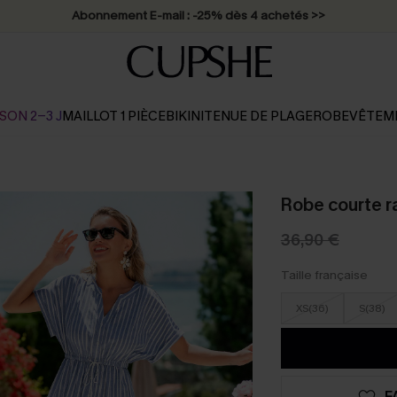
Abonnement E-mail : -25% dès 4 achetés >>
SON 2-3 J
MAILLOT 1 PIÈCE
BIKINI
TENUE DE PLAGE
ROBE
VÊTEM
Robe courte r
36,90 €
Taille française
XS(36)
S(38)
F