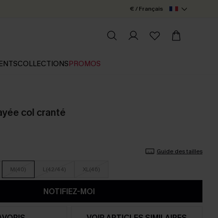
€ / Français
ENTS
COLLECTIONS
PROMOS
ayée col cranté
Guide des tailles
M(40)
L(42/44)
XL(46)
NOTIFIEZ-MOI
AVORIS
VOIR ARTICLES SIMILAIRES