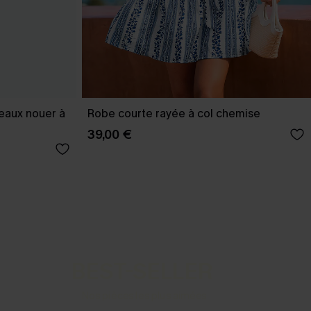
eaux nouer à
Robe courte rayée à col chemise
39,00 €
BEST-SELLER
Nos pièces les plus aimées