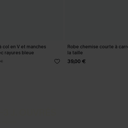
à col en V et manches
Robe chemise courte à carr
ec rayures bleue
la taille
39,00 €
 €
-3 J. OUVRÉS
s express