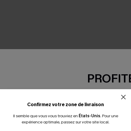
SEMBLE
PROFITE
-15% dès 2 A
*Un code par command
Confirmez votre zone de livraison
Il semble que vous vous trouviez en
États-Unis
.
Pour une
expérience optimale, passez sur votre site local.