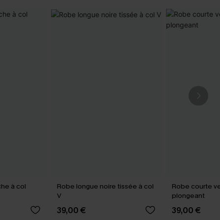
he à col
Robe longue noire tissée à col
Robe courte ve
V
plongeant
39,00 €
39,00 €