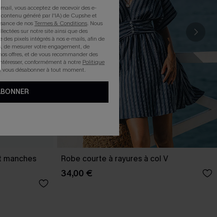
mail, vous acceptez de recevoir des e-
 contenu généré par l'IA) de Cupshe et
issance de nos
Termes & Conditions
. Nous
llectées sur notre site ainsi que des
e des pixels intégrés à nos e-mails, afin de
rts, de mesurer votre engagement, de
nos offres, et de vous recommander des
intéresser, conformément à notre
Politique
z vous désabonner à tout moment.
ABONNER
et manches
Robe courte à rayures à col V
34,00 €