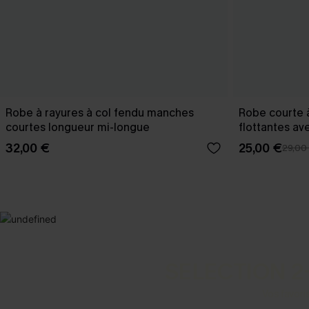
Robe à rayures à col fendu manches
Robe courte 
courtes longueur mi-longue
flottantes av
32,00 €
25,00 €
29,00
SELECTION 2
Vos favori