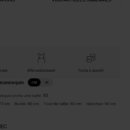
ciale
Effet amincissant
Facile à assortir
 mannequin
CM
IN
equin porte une taille:
XS
73 cm
Buste:
85 cm
Tour de taille:
60 cm
Hanches:
90 cm
VEC