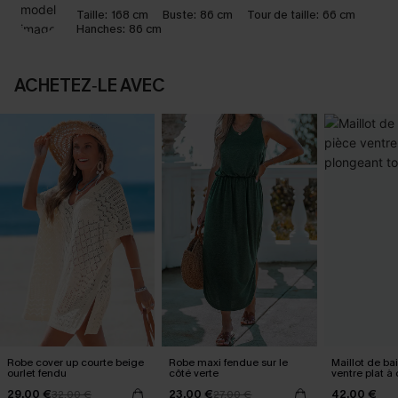
Taille:
168 cm
Buste:
86 cm
Tour de taille:
66 cm
Hanches:
86 cm
ACHETEZ‑LE AVEC
Robe cover up courte beige
Robe maxi fendue sur le
Maillot de ba
ourlet fendu
côté verte
ventre plat à
tour de cou
29,00 €
23,00 €
42,00 €
32,00 €
27,00 €