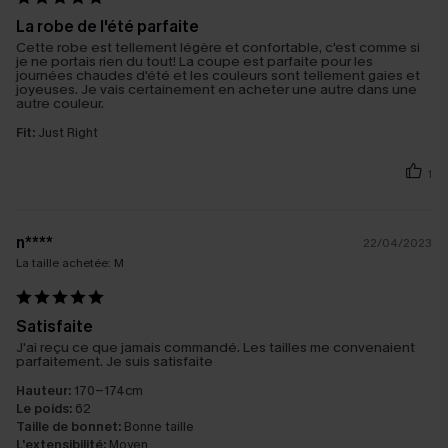
La robe de l'été parfaite
Cette robe est tellement légère et confortable, c'est comme si
je ne portais rien du tout! La coupe est parfaite pour les
journées chaudes d'été et les couleurs sont tellement gaies et
joyeuses. Je vais certainement en acheter une autre dans une
autre couleur.
Fit:
Just Right
1
n****
22/04/2023
La taille achetée:
M
Satisfaite
J'ai reçu ce que jamais commandé. Les tailles me convenaient
parfaitement. Je suis satisfaite
Hauteur:
170-174cm
Le poids:
62
Taille de bonnet:
Bonne taille
L'extensibilité:
Moyen