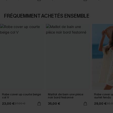
FRÉQUEMMENT ACHETÉS ENSEMBLE
Robe cover up courte beige
Maillot de bain une pièce
Robe cover u
col V
noir bord festonné
ourlet fendu
23,00 €
35,00 €
29,00 €
27,00 €
32,