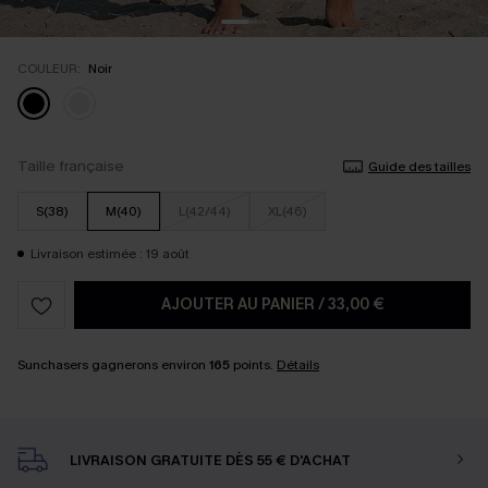
COULEUR:
Noir
Taille française
Guide des tailles
S(38)
M(40)
L(42/44)
XL(46)
Livraison estimée : 19 août
AJOUTER AU PANIER
/
33,00 €
Sunchasers gagnerons environ
165
points.
Détails
LIVRAISON GRATUITE DÈS 55 € D'ACHAT