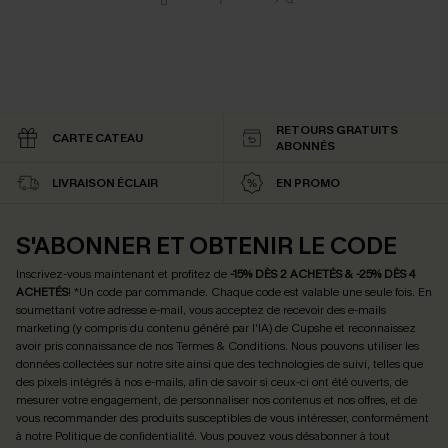
RETOURS GRATUITS
CARTE CATEAU
ABONNÉS
LIVRAISON ÉCLAIR
EN PROMO
S'ABONNER ET OBTENIR LE CODE
Inscrivez-vous maintenant et profitez de
-15% DÈS 2 ACHETÉS & -25% DÈS 4
ACHETÉS
! *Un code par commande. Chaque code est valable une seule fois.
En
soumettant votre adresse e-mail, vous acceptez de recevoir des e-mails
marketing (y compris du contenu généré par l'IA) de Cupshe et reconnaissez
avoir pris connaissance de nos
Termes & Conditions
. Nous pouvons utiliser les
données collectées sur notre site ainsi que des technologies de suivi, telles que
des pixels intégrés à nos e-mails, afin de savoir si ceux-ci ont été ouverts, de
mesurer votre engagement, de personnaliser nos contenus et nos offres, et de
vous recommander des produits susceptibles de vous intéresser, conformément
à notre
Politique de confidentialité
. Vous pouvez vous désabonner à tout