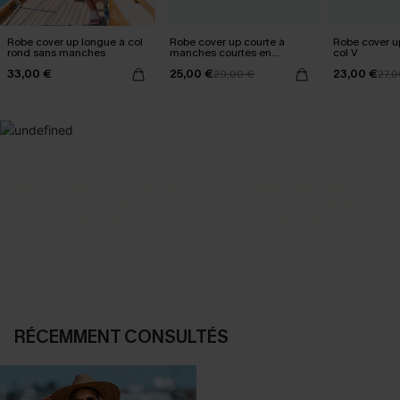
Robe cover up longue à col
Robe cover up courte à
Robe cover u
rond sans manches
manches courtes en
col V
crochet beige
33,00 €
25,00 €
23,00 €
29,00 €
27,0
SELECTION 2-3 J. OUVRÉS
BEST-SELLER
Vos favoris express
Nos pièces les plus aimées
DÉCOUVRIR
DÉCOUVRIR
RÉCEMMENT CONSULTÉS