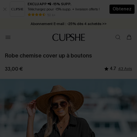
EXCLU APP 📲 -15% SUPP.
Obtenez
Téléchargez pour -15% supp. + livraison offerts !
* Livraison éclair 2-3 jours ouvrés >>
50 k+
Abonnement E-mail : -25% dès 4 achetés >>
Robe chemise cover up à boutons
33,00 €
4.7
43 Avis