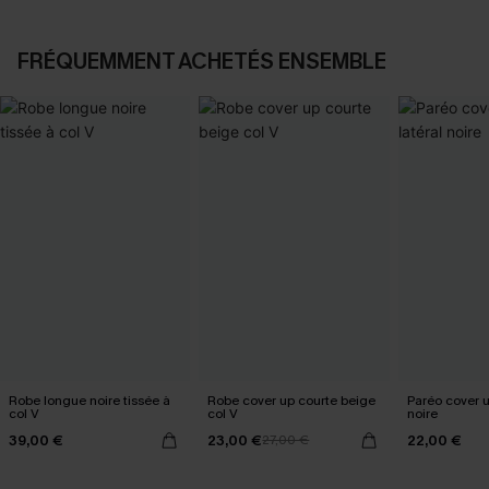
FRÉQUEMMENT ACHETÉS ENSEMBLE
Robe longue noire tissée à
Robe cover up courte beige
Paréo cover 
col V
col V
noire
39,00 €
23,00 €
22,00 €
27,00 €