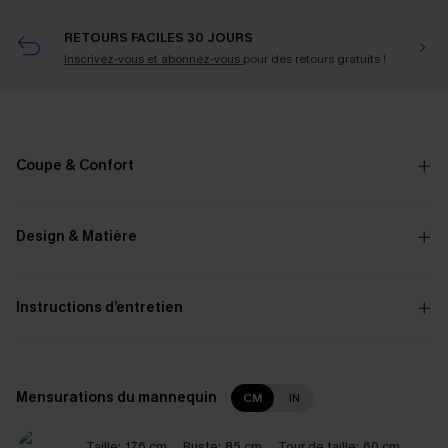
RETOURS FACILES 30 JOURS
Inscrivez-vous et abonnez-vous
pour des retours gratuits !
Coupe & Confort
Design & Matière
Instructions d’entretien
Mensurations du mannequin
CM
IN
Taille:
176 cm
Buste:
85 cm
Tour de taille:
60 cm