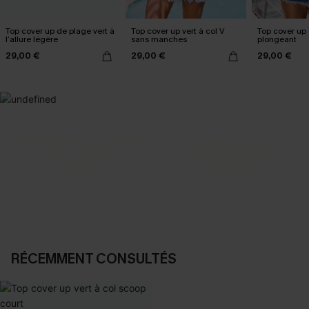
Top cover up de plage vert à
Top cover up vert à col V
Top cover up 
l’allure légère
sans manches
plongeant
29,00 €
29,00 €
29,00 €
SELECTION 2-3 J. OUVRÉS
BEST-SELLER
Vos favoris express
Nos pièces les plus aimées
DÉCOUVRIR
DÉCOUVRIR
RÉCEMMENT CONSULTÉS