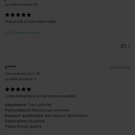
La taille achetée:
M
Super joli et très bien taille
Critique Incitative
0
c****
26/07/2026
Sous-poitrine (in.):
78
La taille achetée:
S
Jolie débardeur et de bonne qualité
Apparence:
Très satisfait
Performance:
Répond aux attentes
Rapport qualité/prix:
Bon rapport qualité/prix
Fabrication:
Excellent
Tissu:
Bonne qualité