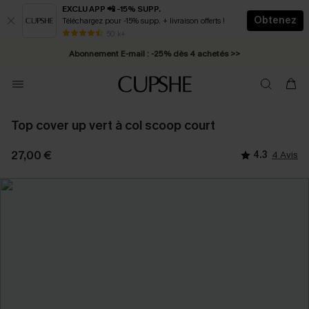
EXCLU APP 📲 -15% SUPP.
Obtenez
Téléchargez pour -15% supp. + livraison offerts !
* Livraison éclair 2-3 jours ouvrés >>
50 k+
Abonnement E-mail : -25% dès 4 achetés >>
Top cover up vert à col scoop court
27,00 €
4.3
4 Avis