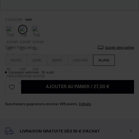
COULEUR:
Vert
Taille française
Guide des tailles
XS(36)
S(38)
M(40)
L(42/44)
XL(46)
Livraison estimée : 19 août
AJOUTER AU PANIER
/
27,00 €
Sunchasers gagnerons environ
135
points.
Détails
LIVRAISON GRATUITE DÈS 55 € D'ACHAT