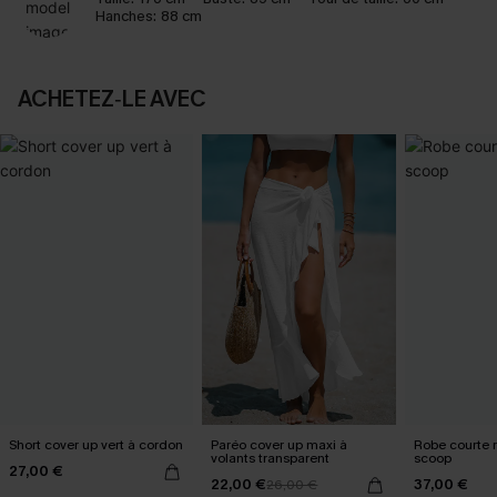
Hanches:
88 cm
ACHETEZ‑LE AVEC
Short cover up vert à cordon
Paréo cover up maxi à
Robe courte 
volants transparent
scoop
27,00 €
22,00 €
37,00 €
26,00 €