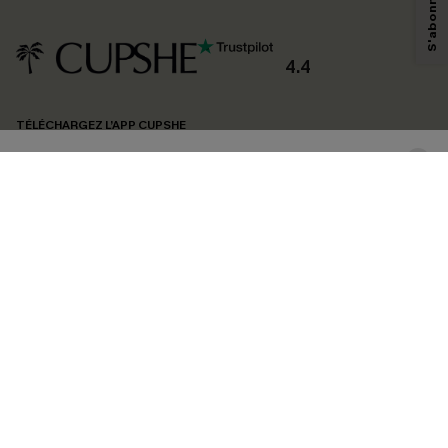
savoir si ceux-ci ont été ouverts, de mesurer votre engagement, de
personnaliser nos contenus et nos offres, et de vous recommander des
produits susceptibles de vous intéresser, conformément à notre
Politique de
confidentialité
. Vous pouvez vous désabonner à tout moment.
4.4
S'ABONNER
TÉLÉCHARGEZ L’APP CUPSHE
SUIVEZ-NOUS
©2026 CUPSHE FRANCE
Voir nôtre
déclaration d'accessibilité
et notre
politique de confidentialité.
Gestion des cookies