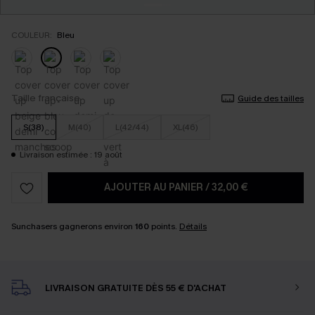
COULEUR:
Bleu
Taille française
Guide des tailles
S(38)
M(40)
L(42/44)
XL(46)
Livraison estimée : 19 août
AJOUTER AU PANIER
/
32,00 €
Sunchasers gagnerons environ
160
points.
Détails
LIVRAISON GRATUITE DÈS 55 € D'ACHAT