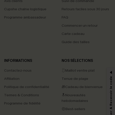
Avis clients
Suivi de commande
Cupshe chaîne logistique
Retours faciles sous 30 jours
Programme ambassadeur
FAQ
Commencer un retour
Carte cadeau
Guide des tailles
PROFITEZ DE -15%
INFORMATIONS
NOS SÉLECTIONS
-15% dès 2 Achetés par E-mail
Contactez-nous
🩱Maillot ventre plat
*Un code par commande, valable une seule fois.
S'abonner & Recevoir le code
Affiliation
Tenue de plage
Politique de confidentialité
🎁Cadeau de bienvenue
Termes & Conditions
🔝Nouveautés
En soumettant votre adresse e-mail, vous acceptez de recevoir des e-mails
hebdomadaires
marketing (y compris du contenu généré par l'IA) de Cupshe et
Programme de fidélité
reconnaissez avoir pris connaissance de nos
Termes & Conditions
. Nous
😍Best-sellers
pouvons utiliser les données collectées sur notre site ainsi que des
technologies de suivi, telles que des pixels intégrés à nos e-mails, afin de