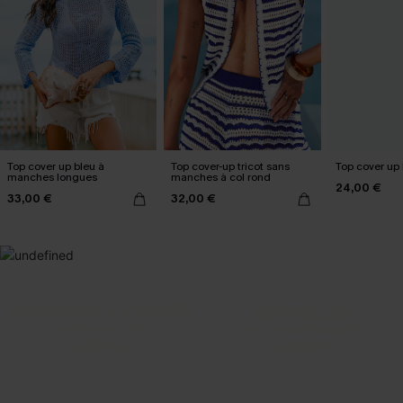
Top cover up bleu à
Top cover-up tricot sans
Top cover up 
manches longues
manches à col rond
24,00 €
33,00 €
32,00 €
SELECTION 2-3 J. OUVRÉS
BEST-SELLER
Vos favoris express
Nos pièces les plus aimées
DÉCOUVRIR
DÉCOUVRIR