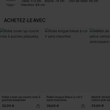
Taille:
173 cm
Buste:
78 cm
Tour de taille:
60 cm
Hanches:
84 cm
ACHETEZ‑LE AVEC
Robe cover up courte rose à
Robe longue bleue à col V
Maillot de ba
poches plaquées
sans manches
ventre plat a
ruché
33,00 €
39,00 €
32,00 €