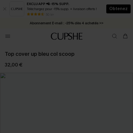
EXCLU APP 📲 -15% SUPP.
Obtenez
Téléchargez pour -15% supp. + livraison offerts !
* Livraison éclair 2-3 jours ouvrés >>
50 k+
Abonnement E-mail : -25% dès 4 achetés >>
Top cover up bleu col scoop
32,00 €