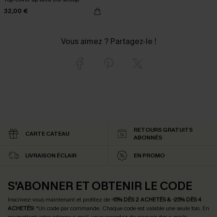
32,00 €
Vous aimez ? Partagez-le !
RETOURS GRATUITS
CARTE CATEAU
ABONNÉS
LIVRAISON ÉCLAIR
EN PROMO
S'ABONNER ET OBTENIR LE CODE
Inscrivez-vous maintenant et profitez de
-15% DÈS 2 ACHETÉS & -25% DÈS 4
ACHETÉS
! *Un code par commande. Chaque code est valable une seule fois.
En
soumettant votre adresse e-mail, vous acceptez de recevoir des e-mails