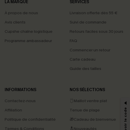
LA MARQUE
SERVICES
À propos de nous
Livraison offerte dès 55 €
Avis clients
Suivi de commande
Cupshe chaîne logistique
Retours faciles sous 30 jours
Programme ambassadeur
FAQ
Commencer un retour
Carte cadeau
Guide des tailles
PROFITEZ DE -15%
INFORMATIONS
NOS SÉLECTIONS
-15% dès 2 Achetés par E-mail
Contactez-nous
🩱Maillot ventre plat
*Un code par commande, valable une seule fois.
Affiliation
Tenue de plage
Politique de confidentialité
🎁Cadeau de bienvenue
Termes & Conditions
🔝Nouveautés