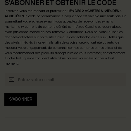
S'ABONNER ET OBTENIR LE CODE
Inscrivez-vous maintenant et profitez de
-15% DÈS 2 ACHETÉS & -25% DÈS 4
ACHETÉS
! *Un code par commande. Chaque code est valable une seule fois.
En
soumettant votre adresse e-mail, vous acceptez de recevoir des e-mails
marketing (y compris du contenu généré par l'IA) de Cupshe et reconnaissez
avoir pris connaissance de nos
Termes & Conditions
. Nous pouvons utiliser les
données collectées sur notre site ainsi que des technologies de suivi, telles que
des pixels intégrés à nos e-mails, afin de savoir si ceux-ci ont été ouverts, de
mesurer votre engagement, de personnaliser nos contenus et nos offres, et de
vous recommander des produits susceptibles de vous intéresser, conformément
à notre
Politique de confidentialité
. Vous pouvez vous désabonner à tout
moment.
S'ABONNER