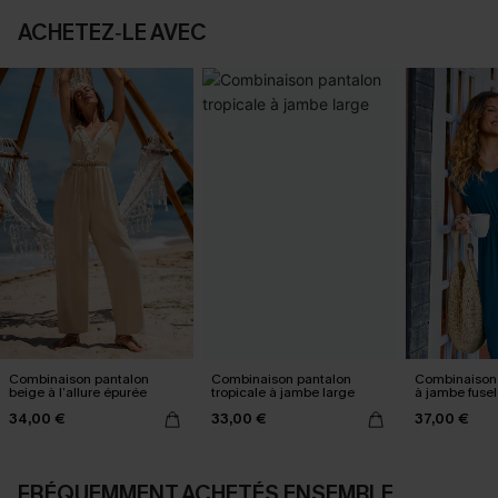
ACHETEZ‑LE AVEC
Combinaison pantalon
Combinaison pantalon
Combinaison 
beige à l’allure épurée
tropicale à jambe large
à jambe fuse
34,00 €
33,00 €
37,00 €
FRÉQUEMMENT ACHETÉS ENSEMBLE