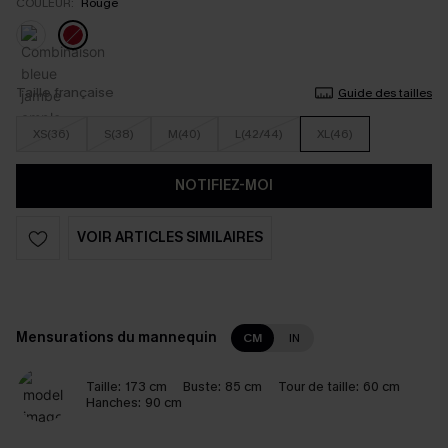
COULEUR:
Rouge
Taille française
Guide des tailles
XS(36)
S(38)
M(40)
L(42/44)
XL(46)
NOTIFIEZ-MOI
VOIR ARTICLES SIMILAIRES
Mensurations du mannequin
CM
IN
Taille:
173 cm
Buste:
85 cm
Tour de taille:
60 cm
Hanches:
90 cm