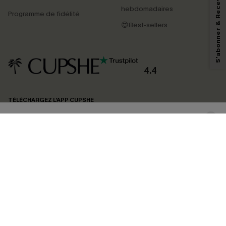
S'abonner & Recevoir le code
En soumettant votre adresse e-mail, vous acceptez de recevoir des e-mails
hebdomadaires
marketing (y compris du contenu généré par l'IA) de Cupshe et
Programme de fidélité
reconnaissez avoir pris connaissance de nos
Termes & Conditions
. Nous
😍Best-sellers
pouvons utiliser les données collectées sur notre site ainsi que des
technologies de suivi, telles que des pixels intégrés à nos e-mails, afin de
savoir si ceux-ci ont été ouverts, de mesurer votre engagement, de
personnaliser nos contenus et nos offres, et de vous recommander des
produits susceptibles de vous intéresser, conformément à notre
Politique de
confidentialité
. Vous pouvez vous désabonner à tout moment.
4.4
S'ABONNER
TÉLÉCHARGEZ L’APP CUPSHE
SUIVEZ-NOUS
©2026 CUPSHE FRANCE