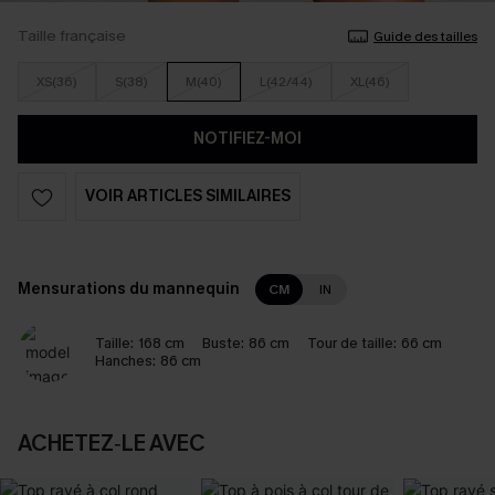
Taille française
Guide des tailles
XS(36)
S(38)
M(40)
L(42/44)
XL(46)
NOTIFIEZ-MOI
VOIR ARTICLES SIMILAIRES
Mensurations du mannequin
CM
IN
Taille:
168 cm
Buste:
86 cm
Tour de taille:
66 cm
Hanches:
86 cm
ACHETEZ‑LE AVEC