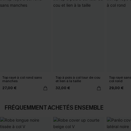
Top rayé à col rond sans
Top à pois à col tour de cou
Top rayé san
manches
et lien à la taille
col rond
27,00 €
32,00 €
29,00 €
FRÉQUEMMENT ACHETÉS ENSEMBLE