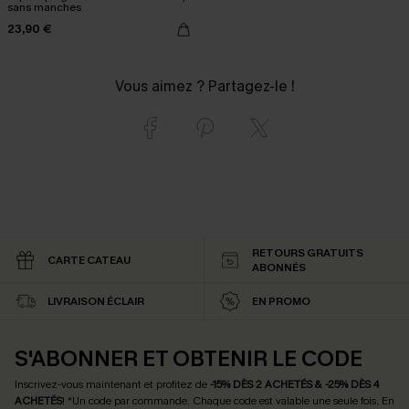
sans manches
23,90 €
Vous aimez ? Partagez-le !
RETOURS GRATUITS
CARTE CATEAU
ABONNÉS
LIVRAISON ÉCLAIR
EN PROMO
S'ABONNER ET OBTENIR LE CODE
Inscrivez-vous maintenant et profitez de
-15% DÈS 2 ACHETÉS & -25% DÈS 4
ACHETÉS
! *Un code par commande. Chaque code est valable une seule fois.
En