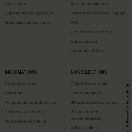
Avis clients
Suivi de commande
Cupshe chaîne logistique
Retours faciles sous 30 jours
Programme ambassadeur
FAQ
Commencer un retour
Carte cadeau
Guide des tailles
PROFITEZ DE -15%
INFORMATIONS
NOS SÉLECTIONS
-15% dès 2 Achetés par E-mail
Contactez-nous
🩱Maillot ventre plat
*Un code par commande, valable une seule fois.
S'abonner & Recevoir le code
Affiliation
Tenue de plage
Politique de confidentialité
🎁Cadeau de bienvenue
Termes & Conditions
🔝Nouveautés
En soumettant votre adresse e-mail, vous acceptez de recevoir des e-mails
marketing (y compris du contenu généré par l'IA) de Cupshe et
hebdomadaires
Programme de fidélité
reconnaissez avoir pris connaissance de nos
Termes & Conditions
. Nous
pouvons utiliser les données collectées sur notre site ainsi que des
😍Best-sellers
technologies de suivi, telles que des pixels intégrés à nos e-mails, afin de