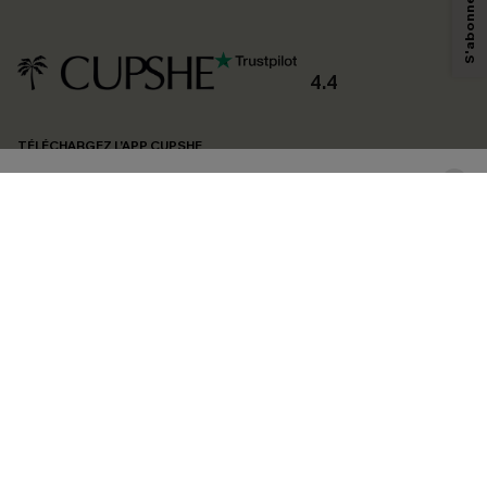
savoir si ceux-ci ont été ouverts, de mesurer votre engagement, de
personnaliser nos contenus et nos offres, et de vous recommander des
produits susceptibles de vous intéresser, conformément à notre
Politique de
confidentialité
. Vous pouvez vous désabonner à tout moment.
4.4
S'ABONNER
TÉLÉCHARGEZ L’APP CUPSHE
SUIVEZ-NOUS
©2026 CUPSHE FRANCE
Voir nôtre
déclaration d'accessibilité
et notre
politique de confidentialité.
Gestion des cookies