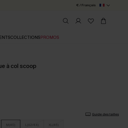
€ / Français
ENTS
COLLECTIONS
PROMOS
ue à col scoop
Guide des tailles
M(40)
L(42/44)
XL(46)