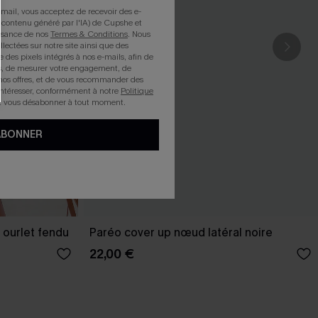
mail, vous acceptez de recevoir des e-
 contenu généré par l'IA) de Cupshe et
issance de nos
Termes & Conditions
. Nous
llectées sur notre site ainsi que des
e des pixels intégrés à nos e-mails, afin de
rts, de mesurer votre engagement, de
nos offres, et de vous recommander des
intéresser, conformément à notre
Politique
z vous désabonner à tout moment.
ABONNER
 ourlet fendu
Paréo cover up nœud latéral noire
22,00 €