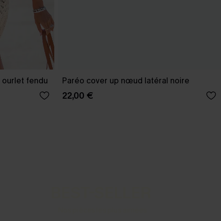
 ourlet fendu
Paréo cover up nœud latéral noire
22,00 €
BEST-SELLER
Nos pièces les plus aimées