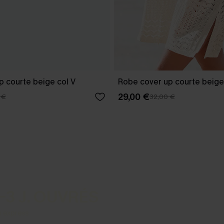
p courte beige col V
Robe cover up courte beige
29,00 €
 €
32,00 €
-3 J. OUVRÉS
s express