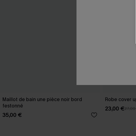
Maillot de bain une pièce noir bord
Robe cover u
festonné
23,00 €
27,00
35,00 €