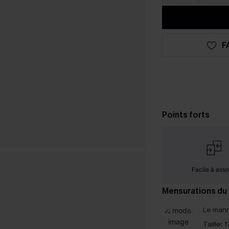
F
Points forts
Facile à assor
Mensurations du
Le mann
Taille:
1