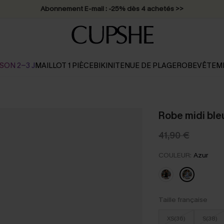
Abonnement E-mail : -25% dès 4 achetés >>
SON 2-3 J
MAILLOT 1 PIÈCE
BIKINI
TENUE DE PLAGE
ROBE
VÊTEM
Robe midi ble
41,90 €
COULEUR:
Azur
Taille française
XS(36)
S(38)