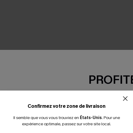
SEMBLE
PROFITE
-15% dès 2 A
*Un code par command
Confirmez votre zone de livraison
Il semble que vous vous trouviez en
États-Unis
.
Pour une
expérience optimale, passez sur votre site local.