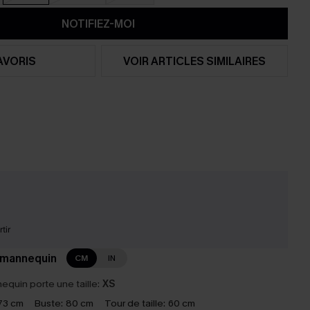
NOTIFIEZ-MOI
AVORIS
VOIR ARTICLES SIMILAIRES
tir
 mannequin
CM
IN
equin porte une taille:
XS
73 cm
Buste:
80 cm
Tour de taille:
60 cm