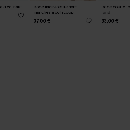
e à col haut
Robe midi violette sans
Robe courte tr
manches à col scoop
rond
37,00 €
33,00 €