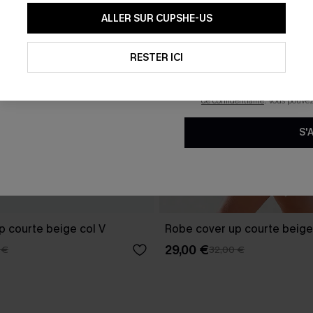
En soumettant votre adresse e-
ALLER SUR CUPSHE-US
mails marketing (y compris du
reconnaissez avoir pris conna
pouvons utiliser les données co
technologies de suivi, telles qu
RESTER ICI
savoir si ceux-ci ont été ouve
personnaliser nos contenus et 
produits susceptibles de vous 
de confidentialité
. Vous pouve
S'
p courte beige col V
Robe cover up courte beige
29,00 €
 €
32,00 €