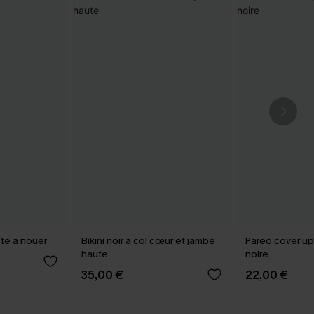
iste à nouer
Bikini noir à col cœur et jambe
Paréo cover up
haute
noire
35,00 €
22,00 €