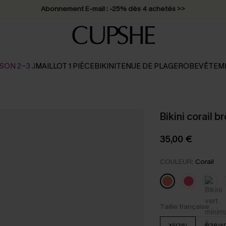
Abonnement E-mail : -25% dès 4 achetés >>
SON 2-3 J
MAILLOT 1 PIÈCE
BIKINI
TENUE DE PLAGE
ROBE
VÊTEM
Bikini corail b
35,00 €
COULEUR:
Corail
Taille française
XS(36)
S(38/4