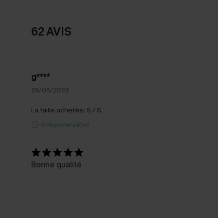
62 AVIS
g****
26/05/2026
La taille achetée:
S / S
Critique Incitative
Bonne qualité