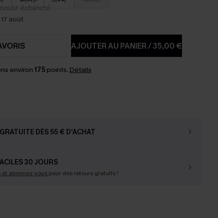
 17 août
AVORIS
AJOUTER AU PANIER
/
35,00 €
ns environ
175
points.
Détails
GRATUITE DÈS 55 € D'ACHAT
ACILES 30 JOURS
s et abonnez-vous
pour des retours gratuits !