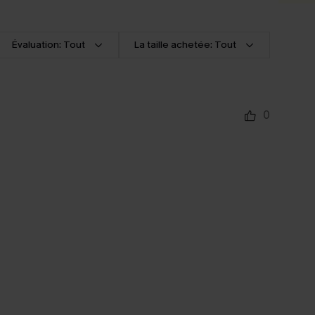
Évaluation: Tout
La taille achetée: Tout
0