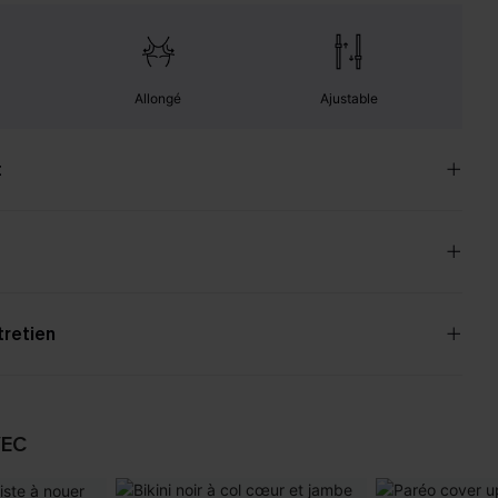
Allongé
Ajustable
t
tretien
VEC