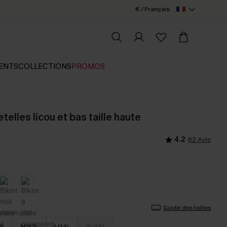
€ / Français
ENTS
COLLECTIONS
PROMOS
retelles licou et bas taille haute
4.2
62 Avis
Guide des tailles
0)
M(42)
L(44)
XL(46)