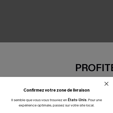
SEMBLE
PROFITE
-15% dès 2 A
*Un code par command
Confirmez votre zone de livraison
Il semble que vous vous trouviez en
États-Unis
.
Pour une
expérience optimale, passez sur votre site local.