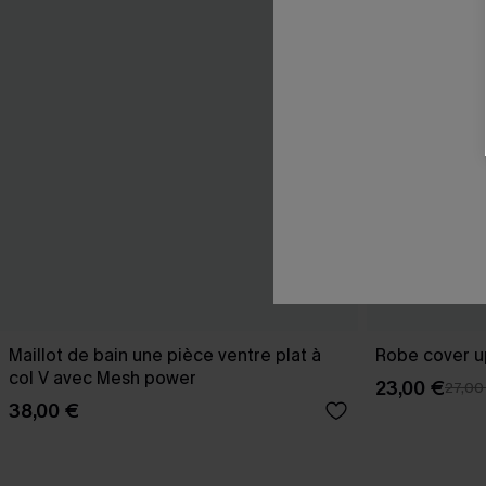
Maillot de bain une pièce ventre plat à
Robe cover u
col V avec Mesh power
23,00 €
27,00
38,00 €