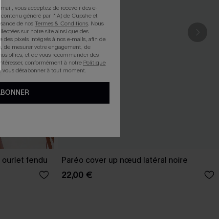
mail, vous acceptez de recevoir des e-
 contenu généré par l'IA) de Cupshe et
issance de nos
Termes & Conditions
. Nous
llectées sur notre site ainsi que des
e des pixels intégrés à nos e-mails, afin de
rts, de mesurer votre engagement, de
nos offres, et de vous recommander des
intéresser, conformément à notre
Politique
z vous désabonner à tout moment.
ABONNER
 ourlet fendu
Paréo cover up nœud latéral noire
22,00 €