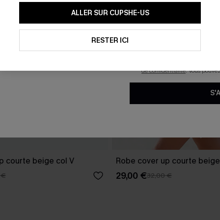
En soumettant votre adresse e-
ALLER SUR CUPSHE-US
mails marketing (y compris du
reconnaissez avoir pris conna
pouvons utiliser les données co
technologies de suivi, telles qu
RESTER ICI
savoir si ceux-ci ont été ouve
personnaliser nos contenus et 
produits susceptibles de vous 
de confidentialité
. Vous pouve
S'
p courte beige col V
Robe cover up courte beige
29,00 €
 €
32,00 €