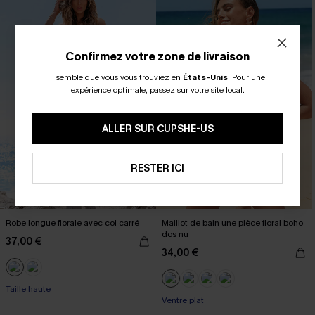
Confirmez votre zone de livraison
Il semble que vous vous trouviez en
États-Unis
.
Pour une
expérience optimale, passez sur votre site local.
ALLER SUR CUPSHE-US
RESTER ICI
Robe longue florale avec col carré
Maillot de bain une pièce floral boho
dos nu
37,00 €
34,00 €
Taille haute
Ventre plat