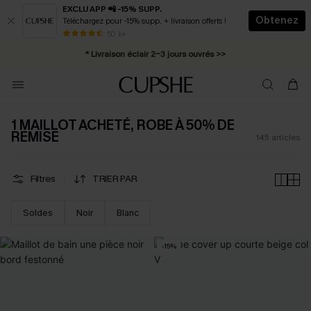
EXCLU APP 📲 -15% SUPP.
Obtenez
Téléchargez pour -15% supp. + livraison offerts !
Abonnement E-mail : -25% dès 4 achetés >>
50 k+
* Livraison éclair 2-3 jours ouvrés >>
1 MAILLOT ACHETÉ, ROBE À 50% DE
REMISE
145
articles
Filtres
TRIER PAR
Soldes
Noir
Blanc
-15%