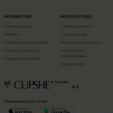
INFORMATIONS
NOS SÉLECTIONS
Contactez-nous
🩱Maillot ventre plat
Affiliation
Tenue de plage
Politique de confidentialité
🎁Cadeau de bienvenue
Termes & Conditions
🔝Nouveautés
hebdomadaires
Programme de fidélité
😍Best-sellers
4.4
PROFITEZ DE -15%
TÉLÉCHARGEZ L’APP CUPSHE
-15% dès 2 Achetés par E-mail