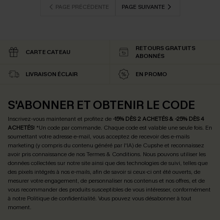
PAGE PRÉCÉDENTE
PAGE SUIVANTE
RETOURS GRATUITS
CARTE CATEAU
ABONNÉS
LIVRAISON ÉCLAIR
EN PROMO
S'ABONNER ET OBTENIR LE CODE
Inscrivez-vous maintenant et profitez de
-15% DÈS 2 ACHETÉS & -25% DÈS 4
ACHETÉS
! *Un code par commande. Chaque code est valable une seule fois.
En
soumettant votre adresse e-mail, vous acceptez de recevoir des e-mails
marketing (y compris du contenu généré par l'IA) de Cupshe et reconnaissez
avoir pris connaissance de nos
Termes & Conditions
. Nous pouvons utiliser les
données collectées sur notre site ainsi que des technologies de suivi, telles que
des pixels intégrés à nos e-mails, afin de savoir si ceux-ci ont été ouverts, de
mesurer votre engagement, de personnaliser nos contenus et nos offres, et de
vous recommander des produits susceptibles de vous intéresser, conformément
à notre
Politique de confidentialité
. Vous pouvez vous désabonner à tout
moment.