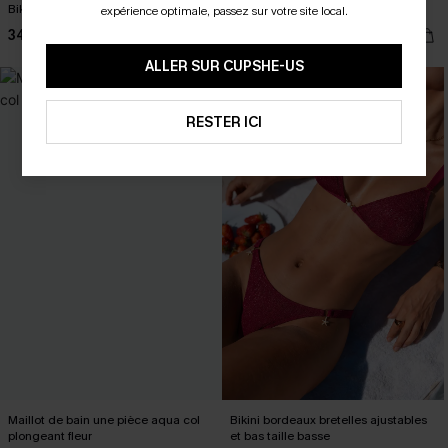
Bikini bleu taille standard
Bikini violet triangle taille basse
expérience optimale, passez sur votre site local.
34,00 €
28,00 €
ALLER SUR CUPSHE-US
RESTER ICI
Maillot de bain une pièce aqua col
Bikini bordeaux bretelles ajustables
plongeant fleur
et bas taille basse