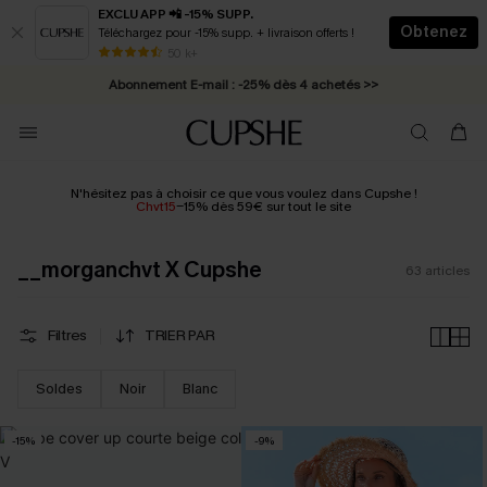
EXCLU APP 📲 -15% SUPP.
Obtenez
Téléchargez pour -15% supp. + livraison offerts !
Abonnement E-mail : -25% dès 4 achetés >>
50 k+
* Livraison éclair 2-3 jours ouvrés >>
N'hésitez pas à choisir ce que vous voulez dans Cupshe !
Chvt15
-15% dès 59€ sur tout le site
__morganchvt X Cupshe
63
articles
Filtres
TRIER PAR
Soldes
Noir
Blanc
-15%
-9%