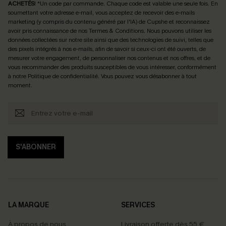
ACHETÉS
! *Un code par commande. Chaque code est valable une seule fois.
En
soumettant votre adresse e-mail, vous acceptez de recevoir des e-mails
marketing (y compris du contenu généré par l'IA) de Cupshe et reconnaissez
avoir pris connaissance de nos
Termes & Conditions
. Nous pouvons utiliser les
données collectées sur notre site ainsi que des technologies de suivi, telles que
des pixels intégrés à nos e-mails, afin de savoir si ceux-ci ont été ouverts, de
mesurer votre engagement, de personnaliser nos contenus et nos offres, et de
vous recommander des produits susceptibles de vous intéresser, conformément
à notre
Politique de confidentialité
. Vous pouvez vous désabonner à tout
moment.
S'ABONNER
LA MARQUE
SERVICES
À propos de nous
Livraison offerte dès 55 €