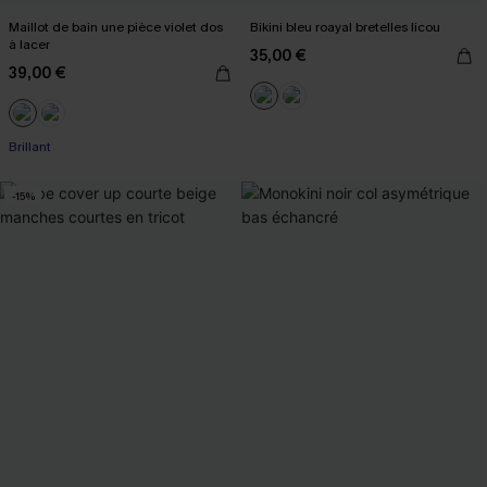
Maillot de bain une pièce violet dos
Bikini bleu roayal bretelles licou
à lacer
35,00 €
39,00 €
Brillant
-15%