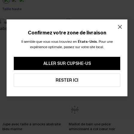
Taille haute
-14%
Confirmez votre zone de livraison
Il semble que vous vous trouviez en
États-Unis
.
Pour une
expérience optimale, passez sur votre site local.
ALLER SUR CUPSHE-US
RESTER ICI
Jupe avec taille à smocks abstraite
Maillot de bain une pièce
bleu marine
amincissant à col cœur noir