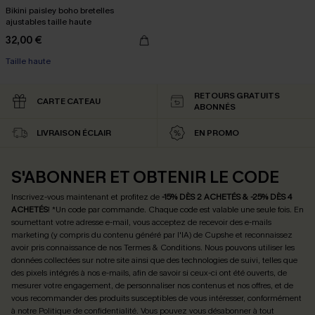
Bikini paisley boho bretelles
ajustables taille haute
32,00 €
Taille haute
RETOURS GRATUITS
CARTE CATEAU
ABONNÉS
LIVRAISON ÉCLAIR
EN PROMO
S'ABONNER ET OBTENIR LE CODE
Inscrivez-vous maintenant et profitez de
-15% DÈS 2 ACHETÉS & -25% DÈS 4
ACHETÉS
! *Un code par commande. Chaque code est valable une seule fois.
En
soumettant votre adresse e-mail, vous acceptez de recevoir des e-mails
marketing (y compris du contenu généré par l'IA) de Cupshe et reconnaissez
avoir pris connaissance de nos
Termes & Conditions
. Nous pouvons utiliser les
données collectées sur notre site ainsi que des technologies de suivi, telles que
des pixels intégrés à nos e-mails, afin de savoir si ceux-ci ont été ouverts, de
mesurer votre engagement, de personnaliser nos contenus et nos offres, et de
vous recommander des produits susceptibles de vous intéresser, conformément
à notre
Politique de confidentialité
. Vous pouvez vous désabonner à tout