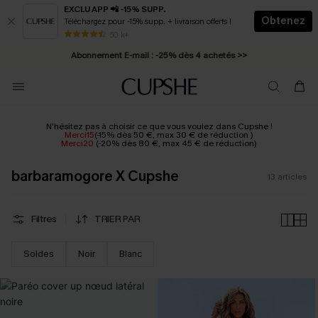
EXCLU APP 📲 -15% SUPP.
Obtenez
Téléchargez pour -15% supp. + livraison offerts !
* Livraison éclair 2-3 jours ouvrés >>
50 k+
Abonnement E-mail : -25% dès 4 achetés >>
N'hésitez pas à choisir ce que vous voulez dans Cupshe !
Merci15
(-15% dès 50 €, max 30 € de réduction )
Merci20
(-20% dès 80 €, max 45 € de réduction)
barbaramogore X Cupshe
13
articles
Filtres
TRIER PAR
Soldes
Noir
Blanc