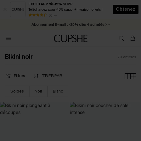
EXCLU APP 📲 -15% SUPP.
Obtenez
Téléchargez pour -15% supp. + livraison offerts !
Abonnement E-mail : -25% dès 4 achetés >>
50 k+
* Livraison éclair 2-3 jours ouvrés >>
Bikini noir
70
articles
Filtres
TRIER PAR
Soldes
Noir
Blanc