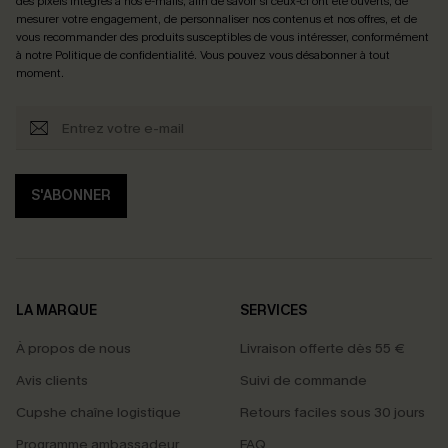
des pixels intégrés à nos e-mails, afin de savoir si ceux-ci ont été ouverts, de
mesurer votre engagement, de personnaliser nos contenus et nos offres, et de
vous recommander des produits susceptibles de vous intéresser, conformément
à notre
Politique de confidentialité
. Vous pouvez vous désabonner à tout
moment.
S'ABONNER
LA MARQUE
SERVICES
À propos de nous
Livraison offerte dès 55 €
Avis clients
Suivi de commande
Cupshe chaîne logistique
Retours faciles sous 30 jours
Programme ambassadeur
FAQ