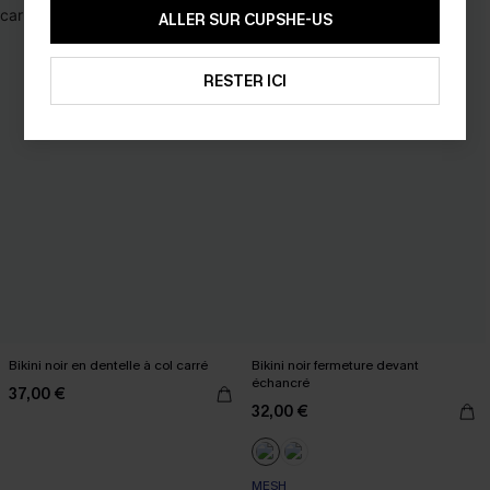
ALLER SUR CUPSHE-US
RESTER ICI
Bikini noir en dentelle à col carré
Bikini noir fermeture devant
échancré
37,00 €
32,00 €
MESH