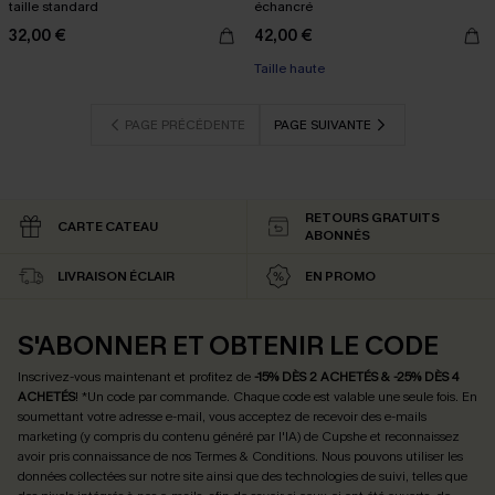
taille standard
échancré
32,00 €
42,00 €
Taille haute
PAGE PRÉCÉDENTE
PAGE SUIVANTE
RETOURS GRATUITS
CARTE CATEAU
ABONNÉS
LIVRAISON ÉCLAIR
EN PROMO
S'ABONNER ET OBTENIR LE CODE
Inscrivez-vous maintenant et profitez de
-15% DÈS 2 ACHETÉS & -25% DÈS 4
ACHETÉS
! *Un code par commande. Chaque code est valable une seule fois.
En
soumettant votre adresse e-mail, vous acceptez de recevoir des e-mails
marketing (y compris du contenu généré par l'IA) de Cupshe et reconnaissez
avoir pris connaissance de nos
Termes & Conditions
. Nous pouvons utiliser les
données collectées sur notre site ainsi que des technologies de suivi, telles que