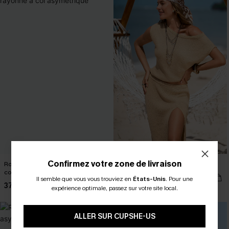
Confirmez votre zone de livraison
Robe courte tropicale en rayonne à
Top beige à l’allure naturelle
col asymétrique
23,00 €
29,00 €
Il semble que vous vous trouviez en
États-Unis
.
Pour une
37,00 €
expérience optimale, passez sur votre site local.
ALLER SUR CUPSHE-US