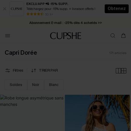
EXCLU APP 📲 -15% SUPP.
Obtenez
Téléchargez pour -15% supp. + livraison offerts !
Abonnement E-mail : -25% dès 4 achetés >>
50 k+
* Livraison éclair 2-3 jours ouvrés >>
Capri Dorée
171
articles
Filtres
TRIER PAR
Soldes
Noir
Blanc