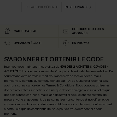
PAGE PRÉCÉDENTE
PAGE SUIVANTE
RETOURS GRATUITS
CARTE CATEAU
ABONNÉS
LIVRAISON ÉCLAIR
EN PROMO
S'ABONNER ET OBTENIR LE CODE
Inscrivez-vous maintenant et profitez de
-15% DÈS 2 ACHETÉS & -25% DÈS 4
ACHETÉS
! *Un code par commande. Chaque code est valable une seule fois.
En
soumettant votre adresse e-mail, vous acceptez de recevoir des e-mails
marketing (y compris du contenu généré par l'IA) de Cupshe et reconnaissez
avoir pris connaissance de nos
Termes & Conditions
. Nous pouvons utiliser les
données collectées sur notre site ainsi que des technologies de suivi, telles que
des pixels intégrés à nos e-mails, afin de savoir si ceux-ci ont été ouverts, de
mesurer votre engagement, de personnaliser nos contenus et nos offres, et de
vous recommander des produits susceptibles de vous intéresser, conformément
à notre
Politique de confidentialité
. Vous pouvez vous désabonner à tout
moment.