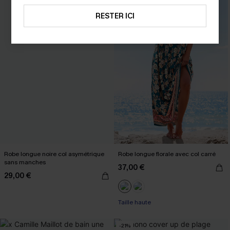
RESTER ICI
Robe longue noire col asymétrique
Robe longue florale avec col carré
sans manches
37,00 €
29,00 €
Taille haute
-21%