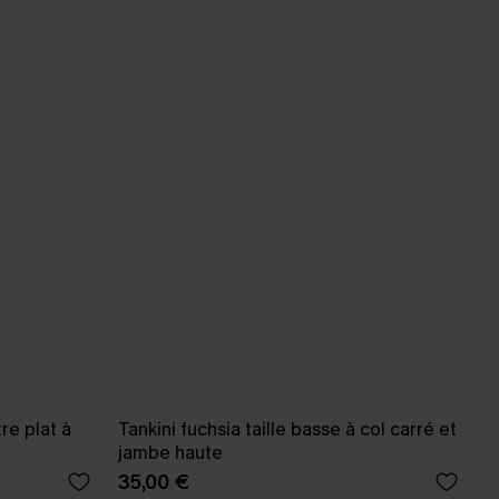
re plat à
Tankini fuchsia taille basse à col carré et
jambe haute
35,00 €