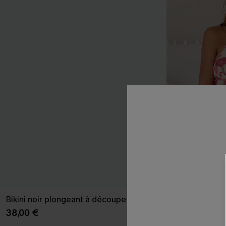
Bikini noir plongeant à découpes
Maillot de bai
standard col 
38,00 €
39,00 €