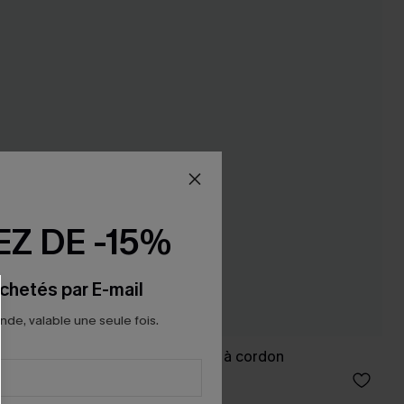
Z DE -15%
chetés par E-mail
e, valable une seule fois.
s et bas
Short de bain rayé à cordon
26,00 €
29,00 €