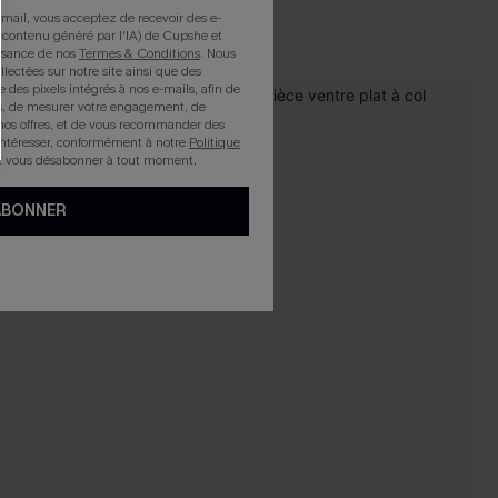
mail, vous acceptez de recevoir des e-
 contenu généré par l'IA) de Cupshe et
issance de nos
Termes & Conditions
. Nous
llectées sur notre site ainsi que des
e des pixels intégrés à nos e-mails, afin de
rts, de mesurer votre engagement, de
NEW
nos offres, et de vous recommander des
intéresser, conformément à notre
Politique
z vous désabonner à tout moment.
ABONNER