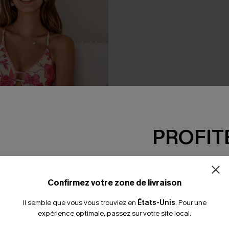
PROFITE
-15% dès 2 A
*Un code par command
Confirmez votre zone de livraison
n une pièce floral jambe
Bikini noir bretelles ajustable
Il semble que vous vous trouviez en
États-Unis
.
Pour une
plongeant
couverture classique
expérience optimale, passez sur votre site local.
35,00 €