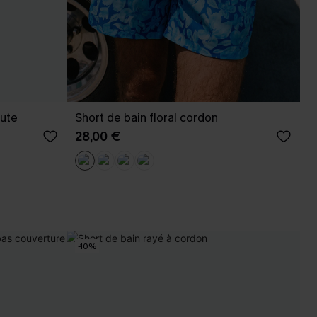
aute
Short de bain floral cordon
28,00 €
-10%