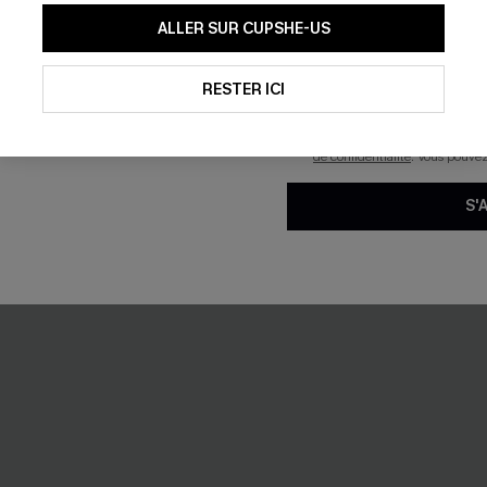
En soumettant votre adresse e-
ALLER SUR CUPSHE-US
Brillant
mails marketing (y compris du
reconnaissez avoir pris conna
pouvons utiliser les données co
technologies de suivi, telles qu
RESTER ICI
savoir si ceux-ci ont été ouve
personnaliser nos contenus et 
produits susceptibles de vous 
de confidentialité
. Vous pouve
S'