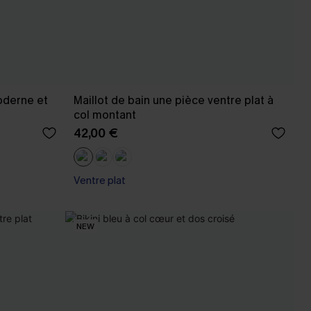
oderne et
Maillot de bain une pièce ventre plat à
col montant
42,00 €
Ventre plat
NEW