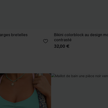
larges bretelles
Bikini colorblock au design m
contrasté
32,00 €