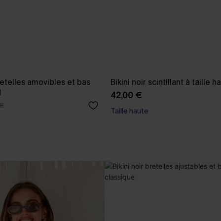
bretelles amovibles et bas
Bikini noir scintillant à taille h
d
42,00 €
 €
Taille haute