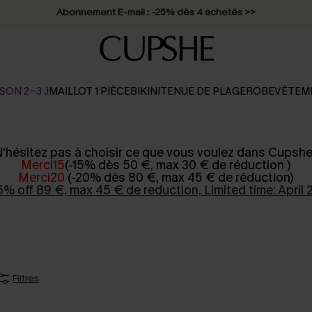
Abonnement E-mail : -25% dès 4 achetés >>
SON 2-3 J
MAILLOT 1 PIÈCE
BIKINI
TENUE DE PLAGE
ROBE
VÊTEM
'hésitez pas à choisir ce que vous voulez dans Cupshe
Merci15
(-15% dès 50 €, max 30 € de réduction )
Merci20
(-20% dès 80 €, max 45 € de réduction)
5% off 89 €, max 45 € de reduction, Limited time: April 
Filtres