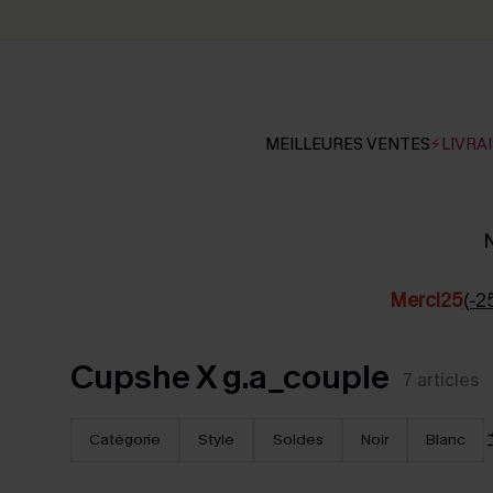
MEILLEURES VENTES
⚡LIVRAI
N
Merci25
(-2
Cupshe X g.a_couple
7
articles
Catégorie
Style
Soldes
Noir
Blanc