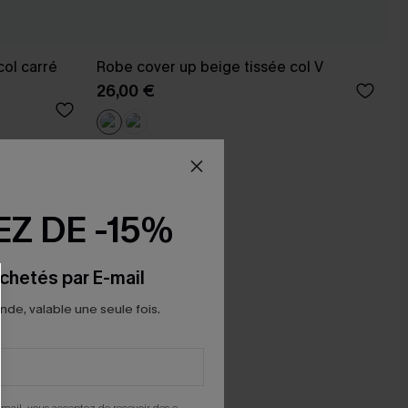
col carré
Robe cover up beige tissée col V
26,00 €
Z DE -15%
chetés par E-mail
e, valable une seule fois.