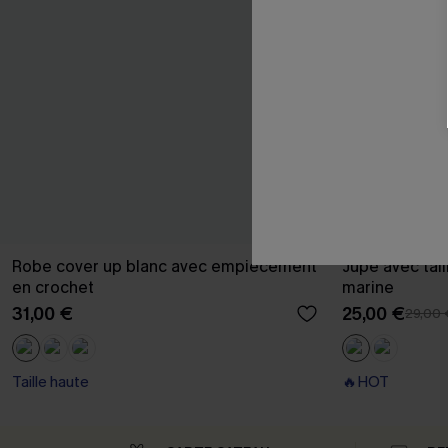
Robe cover up blanc avec empiècement
Jupe avec tail
en crochet
marine
31,00 €
25,00 €
29,00 
Taille haute
🔥HOT