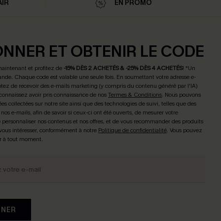
AIR
EN PROMO
ONNER ET OBTENIR LE CODE
maintenant et profitez de
-15% DÈS 2 ACHETÉS & -25% DÈS 4 ACHETÉS
! *Un
de. Chaque code est valable une seule fois.
En soumettant votre adresse e-
tez de recevoir des e-mails marketing (y compris du contenu généré par l'IA)
connaissez avoir pris connaissance de nos
Termes & Conditions
. Nous pouvons
ées collectées sur notre site ainsi que des technologies de suivi, telles que des
 nos e-mails, afin de savoir si ceux-ci ont été ouverts, de mesurer votre
personnaliser nos contenus et nos offres, et de vous recommander des produits
 vous intéresser, conformément à notre
Politique de confidentialité
. Vous pouvez
r à tout moment.
NNER