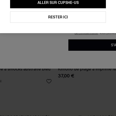
En soumettant votre adresse e-
ALLER SUR CUPSHE-US
mails marketing (y compris du
reconnaissez avoir pris conna
pouvons utiliser les données co
technologies de suivi, telles qu
RESTER ICI
savoir si ceux-ci ont été ouve
personnaliser nos contenus et 
produits susceptibles de vous 
de confidentialité
. Vous pouve
S'
le à smocks abstraite bleu
Kimono de plage à imprimé l
37,00 €
€