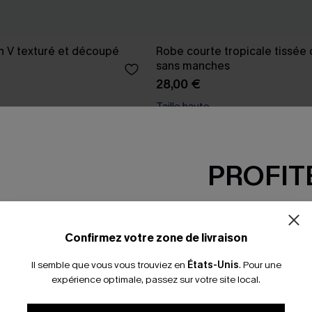
en V texturé et découpé
Robe courte tropicale tissée 
sans manches
28,00 €
Taille haute
PROFITE
-15% dès 2 A
*Un code par command
Confirmez votre zone de livraison
Il semble que vous vous trouviez en
États-Unis
.
Pour une
expérience optimale, passez sur votre site local.