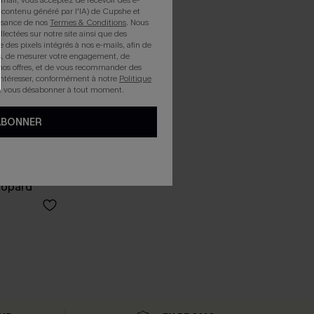
mail, vous acceptez de recevoir des e-
 contenu généré par l'IA) de Cupshe et
issance de nos
Termes & Conditions
. Nous
llectées sur notre site ainsi que des
e des pixels intégrés à nos e-mails, afin de
rts, de mesurer votre engagement, de
nos offres, et de vous recommander des
intéresser, conformément à notre
Politique
z vous désabonner à tout moment.
ABONNER
éopard