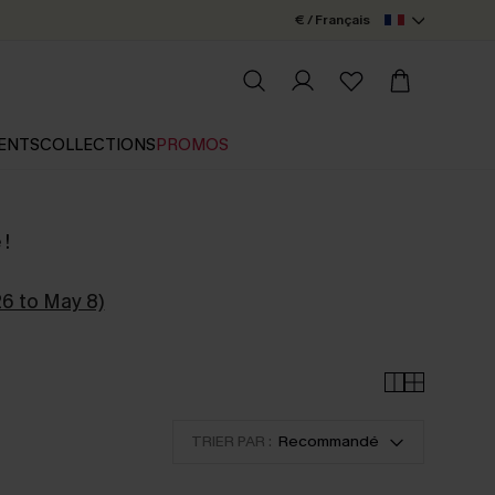
€ / Français
ENTS
COLLECTIONS
PROMOS
 !
26 to May 8)
TRIER PAR :
Recommandé