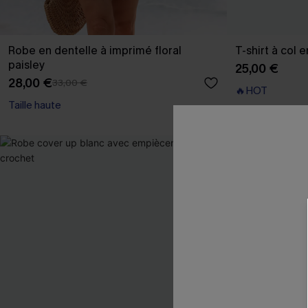
Robe en dentelle à imprimé floral
T-shirt à col 
paisley
25,00 €
28,00 €
33,00 €
🔥HOT
Taille haute
-14%