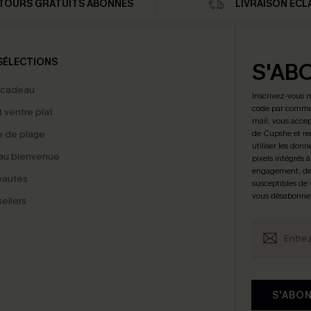
TOURS GRATUITS ABONNÉS
LIVRAISON ÉCL
SÉLECTIONS
S'AB
 cadeau
Inscrivez-vous 
code par comman
t ventre plat
mail, vous accep
 de plage
de Cupshe et re
utiliser les donn
au bienvenue
pixels intégrés à
engagement, de 
eautés
susceptibles de
vous désabonne
ellers
S'ABO