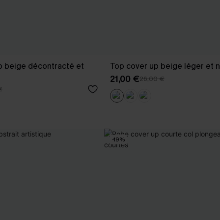
p beige décontracté et
Top cover up beige léger et n
21,00 €
26,00 €
€
-19%