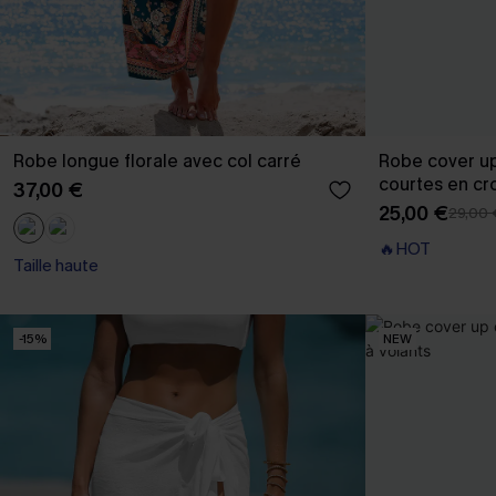
Robe longue florale avec col carré
Robe cover u
courtes en cr
37,00 €
25,00 €
29,00 
🔥HOT
Taille haute
-15%
NEW