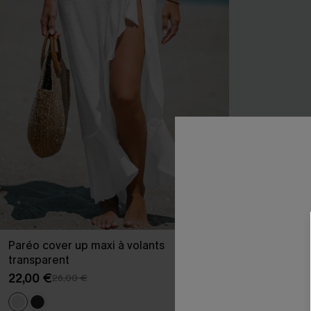
Paréo cover up maxi à volants
Robe cover up
transparent
ourlet à volan
22,00 €
27,00 €
26,00 €