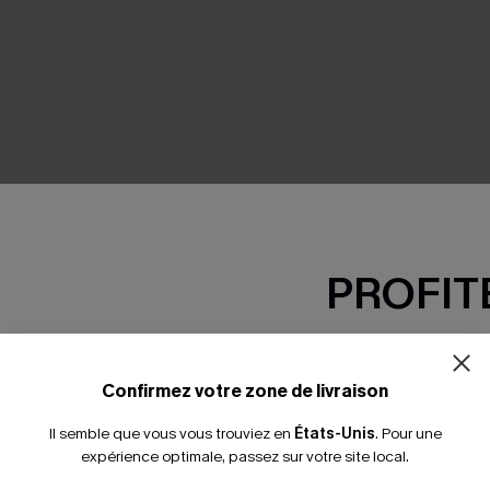
PROFITE
-15% dès 2 A
 courte blanche à col V et
T-shirt camel à col V
*Un code par command
Confirmez votre zone de livraison
ts
22,00 €
24,00 €
Il semble que vous vous trouviez en
États-Unis
.
Pour une
expérience optimale, passez sur votre site local.