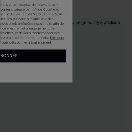
mail, vous acceptez de recevoir des e-
 contenu généré par l'IA) de Cupshe et
issance de nos
Termes & Conditions
. Nous
llectées sur notre site ainsi que des
e des pixels intégrés à nos e-mails, afin de
-19%
rts, de mesurer votre engagement, de
nos offres, et de vous recommander des
intéresser, conformément à notre
Politique
z vous désabonner à tout moment.
ABONNER