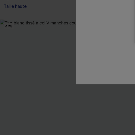
Taille haute
-17%
-19%