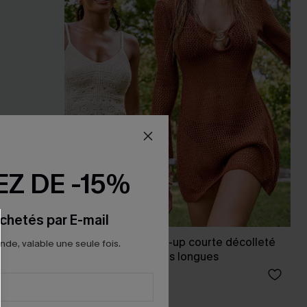
Z DE -15%
chetés par E-mail
x JOJO robe cover-up courte décolleté
e, valable une seule fois.
plongeant manches longues
33,00 €
39,00 €