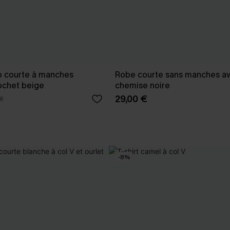
p courte à manches
Robe courte sans manches av
ochet beige
chemise noire
29,00 €
€
-8%