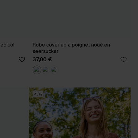
ec col
Robe cover up à poignet noué en
seersucker
37,00 €
-15%