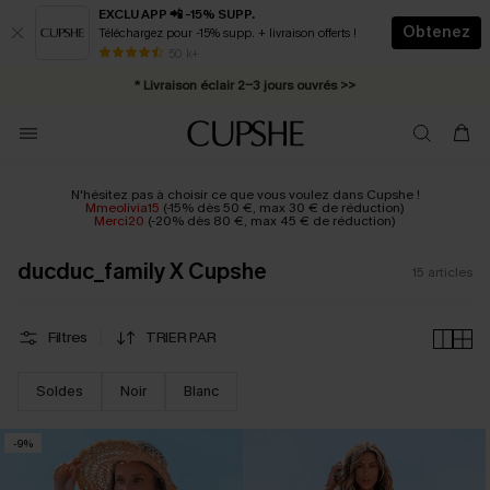
EXCLU APP 📲 -15% SUPP.
Obtenez
Téléchargez pour -15% supp. + livraison offerts !
Abonnement E-mail : -25% dès 4 achetés >>
50 k+
* Livraison éclair 2-3 jours ouvrés >>
N'hésitez pas à choisir ce que vous voulez dans Cupshe !
Mmeolivia15
(-15% dès 50 €, max 30 € de réduction)
Merci20
(-20% dès 80 €, max 45 € de réduction)
ducduc_family X Cupshe
15
articles
Filtres
TRIER PAR
Soldes
Noir
Blanc
-9%