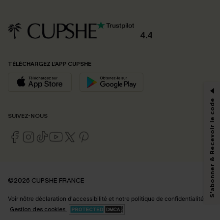
4.4
PROFITEZ DE -15%
TÉLÉCHARGEZ L’APP CUPSHE
-15% dès 2 Achetés par E-mail
*Un code par commande, valable une seule fois.
S'abonner & Recevoir le code
SUIVEZ-NOUS
En soumettant votre adresse e-mail, vous acceptez de recevoir des e-mails
marketing (y compris du contenu généré par l'IA) de Cupshe et
reconnaissez avoir pris connaissance de nos
Termes & Conditions
. Nous
pouvons utiliser les données collectées sur notre site ainsi que des
technologies de suivi, telles que des pixels intégrés à nos e-mails, afin de
savoir si ceux-ci ont été ouverts, de mesurer votre engagement, de
©2026 CUPSHE FRANCE
personnaliser nos contenus et nos offres, et de vous recommander des
produits susceptibles de vous intéresser, conformément à notre
Politique de
Voir nôtre
déclaration d'accessibilité
et notre
politique de confidentialité.
confidentialité
. Vous pouvez vous désabonner à tout moment.
Gestion des cookies