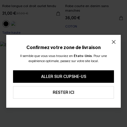
Robe longue col droit ourlet fendu
Robe courte en denim sans
manches
31,00 €
37,00 €
36,00 €
COTON
Taille haute
Confirmez votre zone de livraison
Il semble que vous vous trouviez en
États-Unis
.
Pour une
expérience optimale, passez sur votre site local.
ALLER SUR CUPSHE-US
RESTER ICI