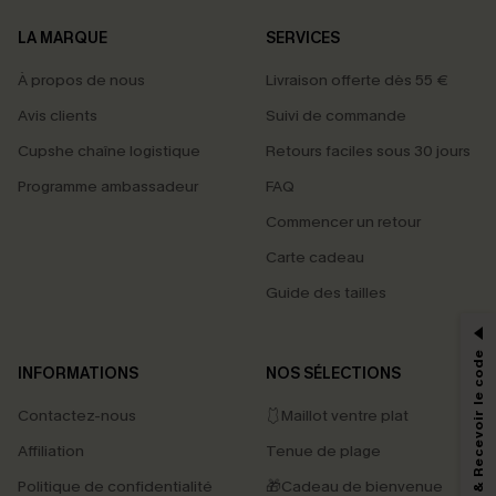
LA MARQUE
SERVICES
À propos de nous
Livraison offerte dès 55 €
Avis clients
Suivi de commande
Cupshe chaîne logistique
Retours faciles sous 30 jours
Programme ambassadeur
FAQ
Commencer un retour
Carte cadeau
PROFITEZ DE -15%
Guide des tailles
-15% dès 2 Achetés par E-mail
*Un code par commande, valable une seule fois.
S'abonner & Recevoir le code
INFORMATIONS
NOS SÉLECTIONS
Contactez-nous
🩱Maillot ventre plat
En soumettant votre adresse e-mail, vous acceptez de recevoir des e-mails
Affiliation
Tenue de plage
marketing (y compris du contenu généré par l'IA) de Cupshe et
reconnaissez avoir pris connaissance de nos
Termes & Conditions
. Nous
Politique de confidentialité
🎁Cadeau de bienvenue
pouvons utiliser les données collectées sur notre site ainsi que des