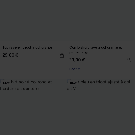
Top rayé en tricot à col cranté
Combishort rayé à col cranté et
jambe large
29,00 €
33,00 €
Poche
NEW
NEW