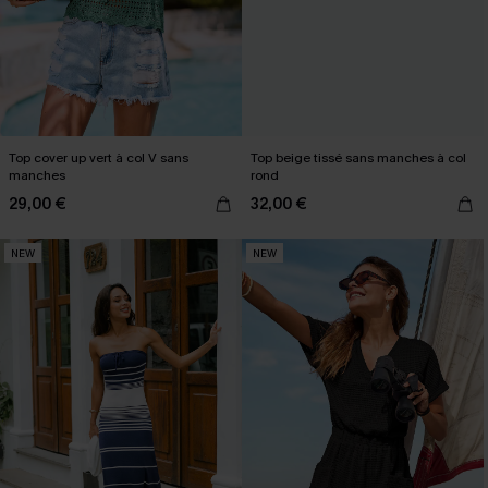
Top cover up vert à col V sans
Top beige tissé sans manches à col
manches
rond
29,00 €
32,00 €
NEW
NEW