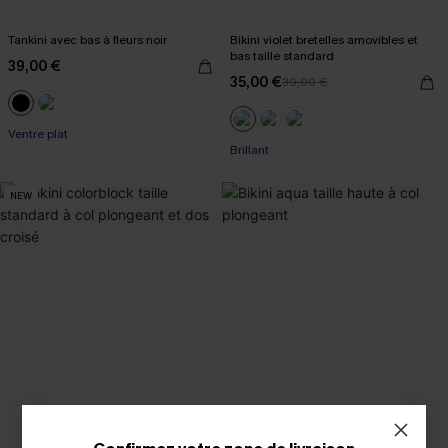
Tankini avec bas à fleurs noir
Bikini violet bretelles amovibles et
bas taille standard
39,00 €
35,00 €
39,00 €
Ventre plat
Brillant
NEW