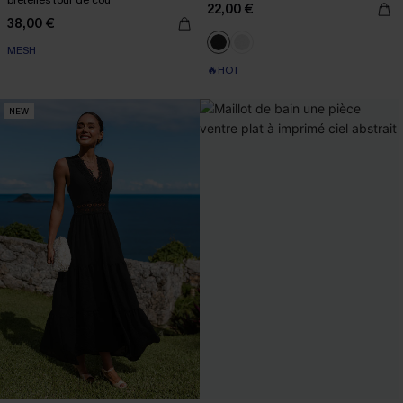
bretelles tour de cou
22,00 €
38,00 €
MESH
🔥HOT
NEW