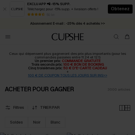
EXCLU APP 📲 -15% SUPP.
Obtenez
Téléchargez pour -15% supp. + livraison offerts !
Abonnement E-mail : -25% dès 4 achetés >>
50 k+
* Livraison éclair 2-3 jours ouvrés >>
Ceux qui dépensent plus gagneront des prix plus importants (pour les
commandes passées entre 11.24 et 12.1)
Un premier prix:
COMMANDE GRATUITE
Trois seconds prix:
100 € BON DE BOOKING
Cinq troisièmes prix:
50 € D'E-CARTE CADEAU
+
100 € DE COUPON TOUS LES JOURS SUR INS>>
ACHETER POUR GAGNER
3000
articles
Filtres
TRIER PAR
Soldes
Noir
Blanc