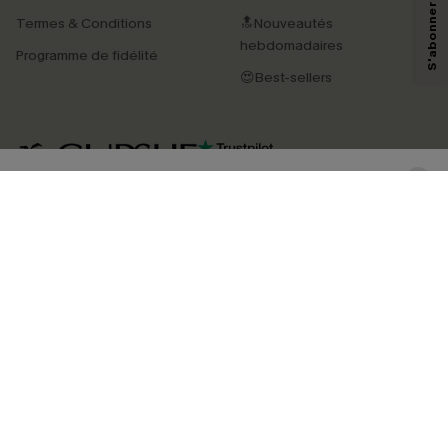
technologies de suivi, telles que des pixels intégrés à nos e-mails, afin de
Termes & Conditions
🔝Nouveautés
savoir si ceux-ci ont été ouverts, de mesurer votre engagement, de
personnaliser nos contenus et nos offres, et de vous recommander des
hebdomadaires
Programme de fidélité
produits susceptibles de vous intéresser, conformément à notre
Politique de
confidentialité
. Vous pouvez vous désabonner à tout moment.
😍Best-sellers
S'ABONNER
4.4
TÉLÉCHARGEZ L’APP CUPSHE
SUIVEZ-NOUS