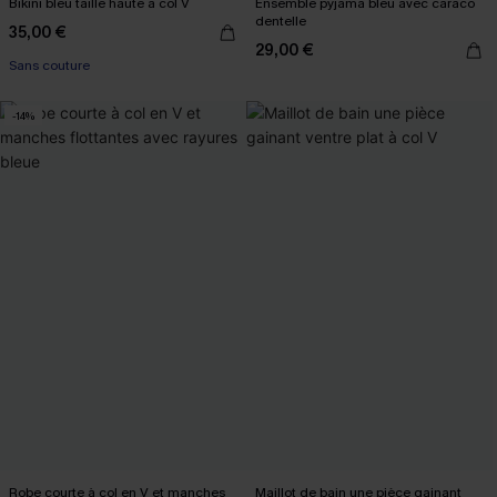
Bikini bleu taille haute à col V
Ensemble pyjama bleu avec caraco
dentelle
35,00 €
29,00 €
Sans couture
-14%
Robe courte à col en V et manches
Maillot de bain une pièce gainant