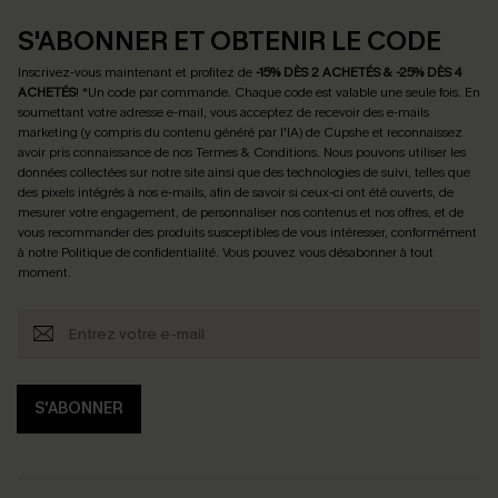
S'ABONNER ET OBTENIR LE CODE
Inscrivez-vous maintenant et profitez de
-15% DÈS 2 ACHETÉS & -25% DÈS 4
ACHETÉS
! *Un code par commande. Chaque code est valable une seule fois.
En
soumettant votre adresse e-mail, vous acceptez de recevoir des e-mails
marketing (y compris du contenu généré par l'IA) de Cupshe et reconnaissez
avoir pris connaissance de nos
Termes & Conditions
. Nous pouvons utiliser les
données collectées sur notre site ainsi que des technologies de suivi, telles que
des pixels intégrés à nos e-mails, afin de savoir si ceux-ci ont été ouverts, de
mesurer votre engagement, de personnaliser nos contenus et nos offres, et de
vous recommander des produits susceptibles de vous intéresser, conformément
à notre
Politique de confidentialité
. Vous pouvez vous désabonner à tout
moment.
S'ABONNER