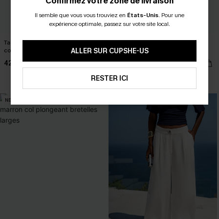
Confirmez votre zone de livraison
Il semble que vous vous trouviez en
États-Unis
.
Pour une
expérience optimale, passez sur votre site local.
Tankini colorblock taille standard à
Bikini aqua taille haute à col
col plongeant et dos croisé
ALLER SUR CUPSHE-US
plongeant
42,00 €
38,00 €
RESTER ICI
Taille haute
NEW
NEW